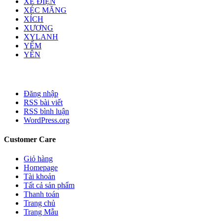
XE ĐIỆN
XÉC MĂNG
XÍCH
XƯƠNG
XYLANH
YẾM
YÊN
Đăng nhập
RSS bài viết
RSS bình luận
WordPress.org
Customer Care
Giỏ hàng
Homepage
Tài khoản
Tất cả sản phẩm
Thanh toán
Trang chủ
Trang Mẫu