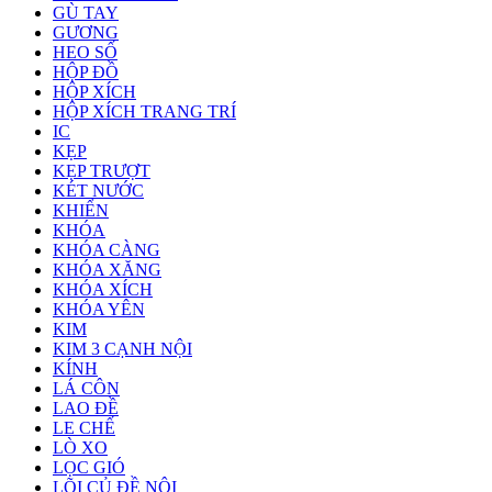
GÙ TAY
GƯƠNG
HEO SỐ
HỘP ĐỒ
HỘP XÍCH
HỘP XÍCH TRANG TRÍ
IC
KẸP
KẸP TRƯỢT
KÉT NƯỚC
KHIỂN
KHÓA
KHÓA CÀNG
KHÓA XĂNG
KHÓA XÍCH
KHÓA YÊN
KIM
KIM 3 CẠNH NỘI
KÍNH
LÁ CÔN
LAO ĐỀ
LE CHẾ
LÒ XO
LỌC GIÓ
LÕI CỦ ĐỀ NỘI