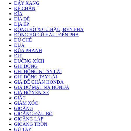
DÂY XĂNG
ĐỂ CHÂN
ĐĨA
ĐĨA ĐỀ
ĐĨA ÉP
ĐỒNG HỒ & CỦ HẬU, ĐÈN PHA
ĐỒNG HỒ CỦ HẬU, ĐÈN PHA
DÙ CHẾ
ĐŨA
ĐŨA PHANH
ĐUI
DƯỠNG XÍCH
GHI ĐÔNG
GHI ĐÔNG & TAY LÁI
GHI ĐÔNG TAY LÁI
GIÁ ĐỂ CHÂN HONDA
GIÁ ĐỠ MẶT NẠ HONDA
GIÁ ĐỠ YÊN XE
GIẮC
GIẢM XÓC
GIOĂNG
GIOĂNG ĐẦU BÒ
GIOĂNG LÁP
GIOĂNG TRÒN
GÙ TAY