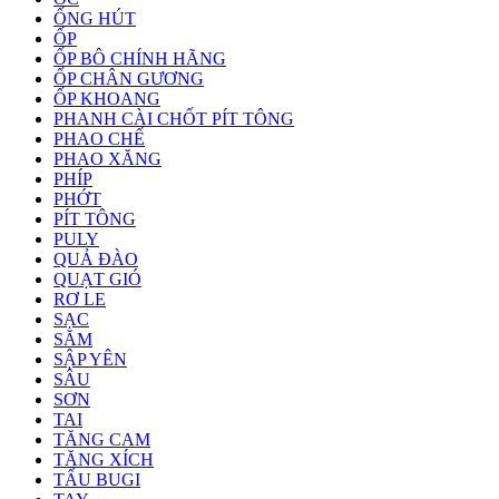
ỐNG HÚT
ỐP
ỐP BÔ CHÍNH HÃNG
ỐP CHÂN GƯƠNG
ỐP KHOANG
PHANH CÀI CHỐT PÍT TÔNG
PHAO CHẾ
PHAO XĂNG
PHÍP
PHỚT
PÍT TÔNG
PULY
QUẢ ĐÀO
QUẠT GIÓ
RƠ LE
SẠC
SĂM
SẬP YÊN
SÂU
SƠN
TAI
TĂNG CAM
TĂNG XÍCH
TẨU BUGI