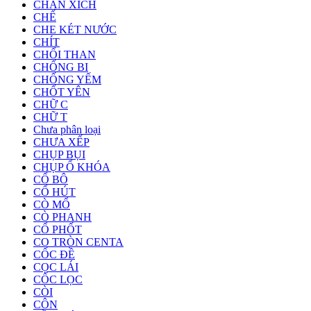
CHẮN XÍCH
CHẾ
CHE KÉT NƯỚC
CHÍT
CHỔI THAN
CHỐNG BI
CHỐNG YẾM
CHỐT YÊN
CHỮ C
CHỮ T
Chưa phân loại
CHƯA XẾP
CHỤP BỤI
CHỤP Ổ KHÓA
CỔ BÔ
CỔ HÚT
CÒ MỔ
CÒ PHANH
CỔ PHỐT
CO TRÒN CENTA
CỐC ĐỀ
CỌC LÁI
CỐC LỌC
CÒI
CÔN