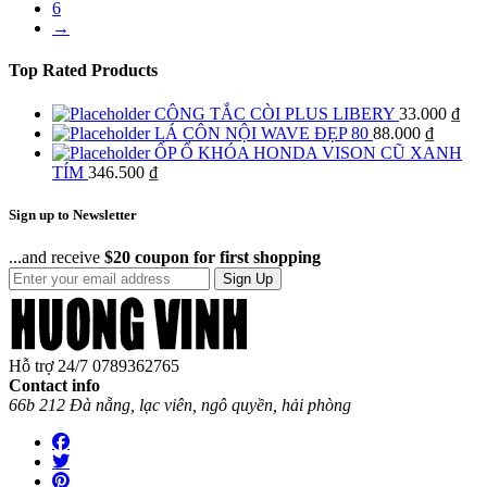
6
→
Top Rated Products
CÔNG TẮC CÒI PLUS LIBERY
33.000
₫
LÁ CÔN NỘI WAVE ĐẸP 80
88.000
₫
ỐP Ổ KHÓA HONDA VISON CŨ XANH
TÍM
346.500
₫
Sign up to Newsletter
...and receive
$20 coupon for first shopping
Sign Up
Hỗ trợ 24/7
0789362765
Contact info
66b 212 Đà nẵng, lạc viên, ngô quyền, hải phòng