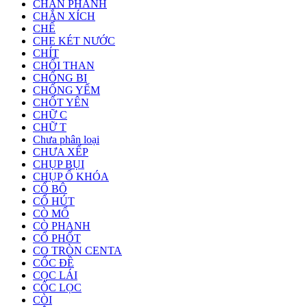
CHÂN PHANH
CHẮN XÍCH
CHẾ
CHE KÉT NƯỚC
CHÍT
CHỔI THAN
CHỐNG BI
CHỐNG YẾM
CHỐT YÊN
CHỮ C
CHỮ T
Chưa phân loại
CHƯA XẾP
CHỤP BỤI
CHỤP Ổ KHÓA
CỔ BÔ
CỔ HÚT
CÒ MỔ
CÒ PHANH
CỔ PHỐT
CO TRÒN CENTA
CỐC ĐỀ
CỌC LÁI
CỐC LỌC
CÒI