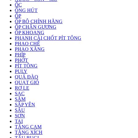
ỐC
ỐNG HÚT
ỐP
ỐP BÔ CHÍNH HÃNG
ỐP CHÂN GƯƠNG
ỐP KHOANG
PHANH CÀI CHỐT PÍT TÔNG
PHAO CHẾ
PHAO XĂNG
PHÍP
PHỚT
PÍT TÔNG
PULY
QUẢ ĐÀO
QUẠT GIÓ
RƠ LE
SẠC
SĂM
SẬP YÊN
SÂU
SƠN
TAI
TĂNG CAM
TĂNG XÍCH
TẨU BUGI