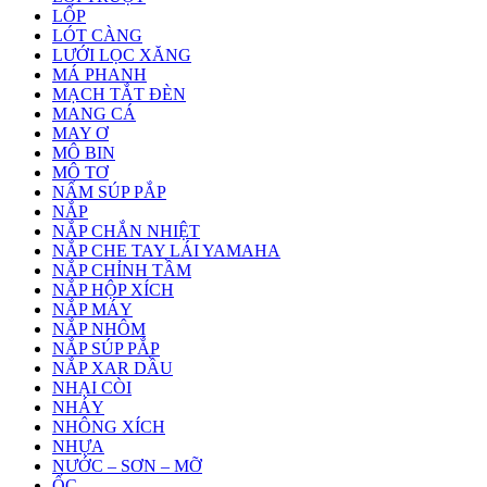
LỐP
LÓT CÀNG
LƯỚI LỌC XĂNG
MÁ PHANH
MẠCH TẮT ĐÈN
MANG CÁ
MAY Ơ
MÔ BIN
MÔ TƠ
NẤM SÚP PẮP
NẮP
NẮP CHẮN NHIỆT
NẮP CHE TAY LÁI YAMAHA
NẮP CHỈNH TẦM
NẮP HỘP XÍCH
NẮP MÁY
NẮP NHÔM
NẮP SÚP PẮP
NẮP XAR DẦU
NHẠI CÒI
NHÁY
NHÔNG XÍCH
NHỰA
NƯỚC – SƠN – MỠ
ỐC