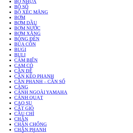
BỘ NHỰA
BỘ SỐ
BỘ XÉC MĂNG
BƠM
BƠM DẦU
BƠM NƯỚC
BƠM XĂNG
BÓNG ĐÈN
BÚA CÔN
BUGI
BULI
CẢM BIẾN
CAM CÒ
CẦN ĐỀ
CẦN KÉO PHANH
CẦN PHANH – CẦN SỐ
CÀNG
CÁNH NGOÀI YAMAHA
CÁNH QUẠT
CAO SU
CẮT GIÓ
CẦU CHÌ
CHÂN
CHÂN CHỐNG
CHÂN PHANH