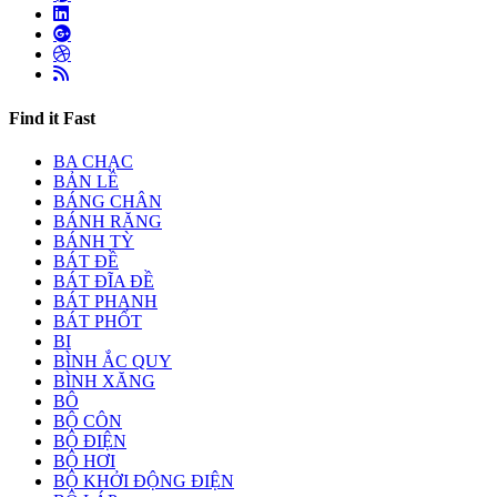
Find it Fast
BA CHẠC
BẢN LỀ
BÁNG CHÂN
BÁNH RĂNG
BÁNH TỲ
BÁT ĐỀ
BÁT ĐĨA ĐỀ
BÁT PHANH
BÁT PHỐT
BI
BÌNH ẮC QUY
BÌNH XĂNG
BÔ
BỘ CÔN
BỘ ĐIỆN
BỘ HƠI
BỘ KHỞI ĐỘNG ĐIỆN