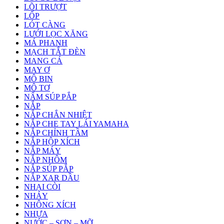
LÕI TRƯỢT
LỐP
LÓT CÀNG
LƯỚI LỌC XĂNG
MÁ PHANH
MẠCH TẮT ĐÈN
MANG CÁ
MAY Ơ
MÔ BIN
MÔ TƠ
NẤM SÚP PẮP
NẮP
NẮP CHẮN NHIỆT
NẮP CHE TAY LÁI YAMAHA
NẮP CHỈNH TẦM
NẮP HỘP XÍCH
NẮP MÁY
NẮP NHÔM
NẮP SÚP PẮP
NẮP XAR DẦU
NHẠI CÒI
NHÁY
NHÔNG XÍCH
NHỰA
NƯỚC – SƠN – MỠ