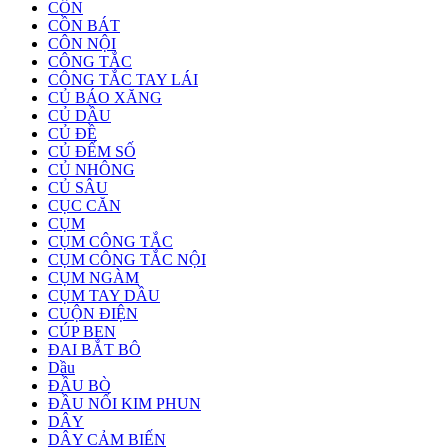
CÔN
CỒN BÁT
CÔN NỘI
CÔNG TẮC
CÔNG TẮC TAY LÁI
CỦ BÁO XĂNG
CỦ DẦU
CỦ ĐỀ
CỦ ĐẾM SỐ
CỦ NHÔNG
CỦ SÂU
CỤC CĂN
CỤM
CỤM CÔNG TẮC
CỤM CÔNG TẮC NỘI
CỤM NGÀM
CỤM TAY DẦU
CUỘN ĐIỆN
CÚP BEN
ĐAI BẮT BÔ
Dầu
ĐẦU BÒ
ĐẦU NỐI KIM PHUN
DÂY
DÂY CẢM BIẾN