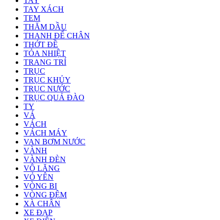
TAY
TAY XÁCH
TEM
THĂM DẦU
THANH ĐỂ CHÂN
THỚT ĐỀ
TỎA NHIỆT
TRANG TRÍ
TRỤC
TRỤC KHỦY
TRỤC NƯỚC
TRỤC QUẢ ĐÀO
TY
VÁ
VÁCH
VÁCH MÁY
VAN BƠM NƯỚC
VÀNH
VÀNH ĐÈN
VÔ LĂNG
VỎ YÊN
VÒNG BI
VÒNG ĐỆM
XÀ CHÂN
XE ĐẠP