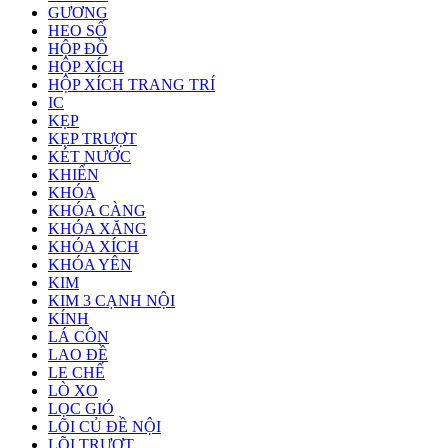
GƯƠNG
HEO SỐ
HỘP ĐỒ
HỘP XÍCH
HỘP XÍCH TRANG TRÍ
IC
KẸP
KẸP TRƯỢT
KÉT NƯỚC
KHIỂN
KHÓA
KHÓA CÀNG
KHÓA XĂNG
KHÓA XÍCH
KHÓA YÊN
KIM
KIM 3 CẠNH NỘI
KÍNH
LÁ CÔN
LAO ĐỀ
LE CHẾ
LÒ XO
LỌC GIÓ
LÕI CỦ ĐỀ NỘI
LÕI TRƯỢT