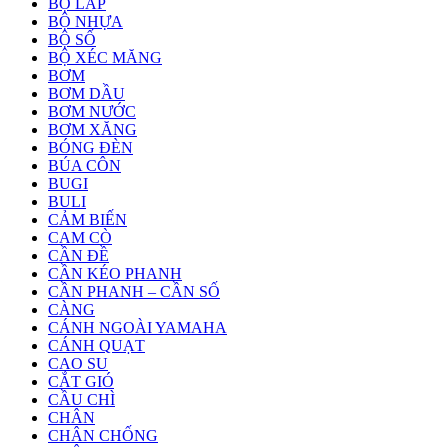
BỘ LÁP
BỘ NHỰA
BỘ SỐ
BỘ XÉC MĂNG
BƠM
BƠM DẦU
BƠM NƯỚC
BƠM XĂNG
BÓNG ĐÈN
BÚA CÔN
BUGI
BULI
CẢM BIẾN
CAM CÒ
CẦN ĐỀ
CẦN KÉO PHANH
CẦN PHANH – CẦN SỐ
CÀNG
CÁNH NGOÀI YAMAHA
CÁNH QUẠT
CAO SU
CẮT GIÓ
CẦU CHÌ
CHÂN
CHÂN CHỐNG