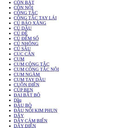
CỒN BÁT
CÔN NỘI
CÔNG TẮC
CÔNG TẮC TAY LÁI
CỦ BÁO XĂNG
CỦ DẦU
CỦ ĐỀ
CỦ ĐẾM SỐ
CỦ NHÔNG
CỦ SÂU
CỤC CĂN
CỤM
CỤM CÔNG TẮC
CỤM CÔNG TẮC NỘI
CỤM NGÀM
CỤM TAY DẦU
CUỘN ĐIỆN
CÚP BEN
ĐAI BẮT BÔ
Dầu
ĐẦU BÒ
ĐẦU NỐI KIM PHUN
DÂY
DÂY CẢM BIẾN
DÂY ĐIỆN