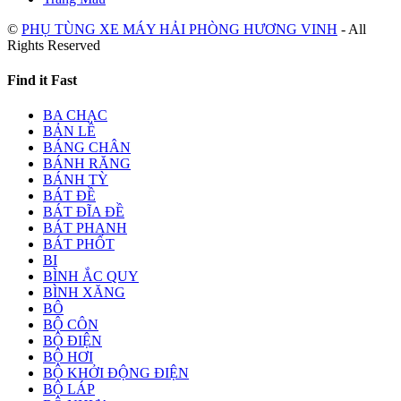
©
PHỤ TÙNG XE MÁY HẢI PHÒNG HƯƠNG VINH
- All
Rights Reserved
Find it Fast
BA CHẠC
BẢN LỀ
BÁNG CHÂN
BÁNH RĂNG
BÁNH TỲ
BÁT ĐỀ
BÁT ĐĨA ĐỀ
BÁT PHANH
BÁT PHỐT
BI
BÌNH ẮC QUY
BÌNH XĂNG
BÔ
BỘ CÔN
BỘ ĐIỆN
BỘ HƠI
BỘ KHỞI ĐỘNG ĐIỆN
BỘ LÁP