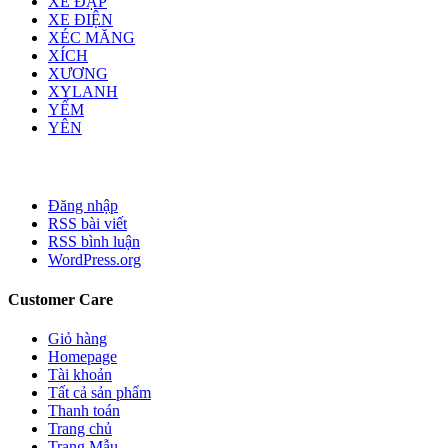
XE ĐẠP
XE ĐIỆN
XÉC MĂNG
XÍCH
XƯƠNG
XYLANH
YẾM
YÊN
Đăng nhập
RSS bài viết
RSS bình luận
WordPress.org
Customer Care
Giỏ hàng
Homepage
Tài khoản
Tất cả sản phẩm
Thanh toán
Trang chủ
Trang Mẫu