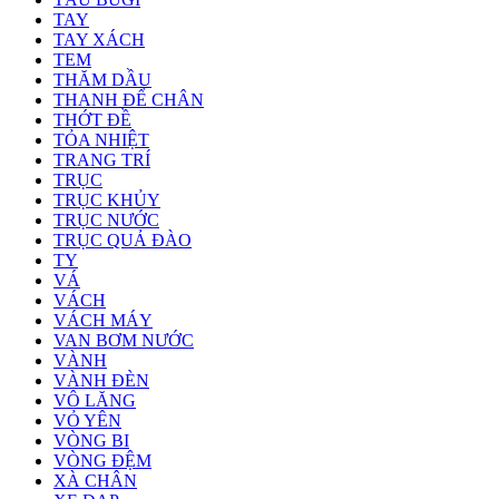
TAY
TAY XÁCH
TEM
THĂM DẦU
THANH ĐỂ CHÂN
THỚT ĐỀ
TỎA NHIỆT
TRANG TRÍ
TRỤC
TRỤC KHỦY
TRỤC NƯỚC
TRỤC QUẢ ĐÀO
TY
VÁ
VÁCH
VÁCH MÁY
VAN BƠM NƯỚC
VÀNH
VÀNH ĐÈN
VÔ LĂNG
VỎ YÊN
VÒNG BI
VÒNG ĐỆM
XÀ CHÂN