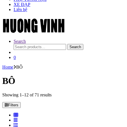
XE ĐẠP
Liên hệ
Search
Search
Search
for:
0
Home
BÔ
BÔ
Showing 1–12 of 71 results
Filters