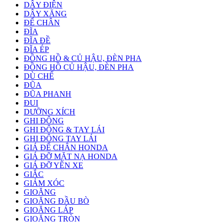
DÂY ĐIỆN
DÂY XĂNG
ĐỂ CHÂN
ĐĨA
ĐĨA ĐỀ
ĐĨA ÉP
ĐỒNG HỒ & CỦ HẬU, ĐÈN PHA
ĐỒNG HỒ CỦ HẬU, ĐÈN PHA
DÙ CHẾ
ĐŨA
ĐŨA PHANH
ĐUI
DƯỠNG XÍCH
GHI ĐÔNG
GHI ĐÔNG & TAY LÁI
GHI ĐÔNG TAY LÁI
GIÁ ĐỂ CHÂN HONDA
GIÁ ĐỠ MẶT NẠ HONDA
GIÁ ĐỠ YÊN XE
GIẮC
GIẢM XÓC
GIOĂNG
GIOĂNG ĐẦU BÒ
GIOĂNG LÁP
GIOĂNG TRÒN