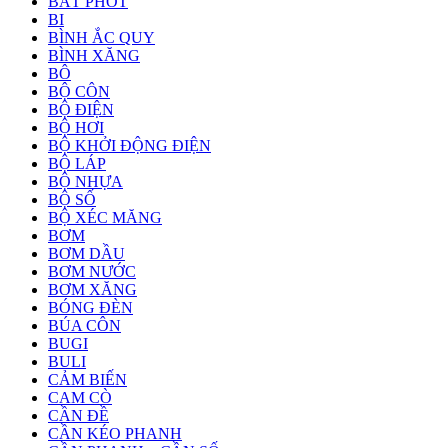
BÁT PHỐT
BI
BÌNH ẮC QUY
BÌNH XĂNG
BÔ
BỘ CÔN
BỘ ĐIỆN
BỘ HƠI
BỘ KHỞI ĐỘNG ĐIỆN
BỘ LÁP
BỘ NHỰA
BỘ SỐ
BỘ XÉC MĂNG
BƠM
BƠM DẦU
BƠM NƯỚC
BƠM XĂNG
BÓNG ĐÈN
BÚA CÔN
BUGI
BULI
CẢM BIẾN
CAM CÒ
CẦN ĐỀ
CẦN KÉO PHANH