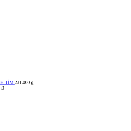
NH TÍM
231.000
₫
0
₫