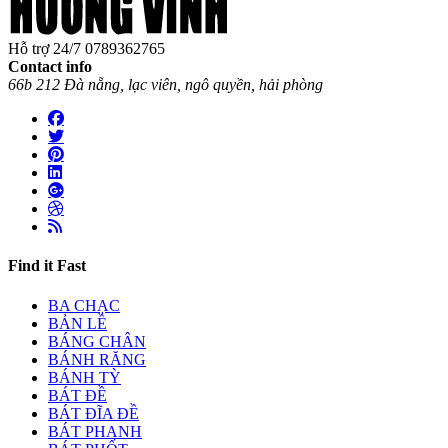
Hỗ trợ 24/7
0789362765
Contact info
66b 212 Đà nẵng, lạc viên, ngô quyền, hải phòng
Find it Fast
BA CHẠC
BẢN LỀ
BÁNG CHÂN
BÁNH RĂNG
BÁNH TỲ
BÁT ĐỀ
BÁT ĐĨA ĐỀ
BÁT PHANH