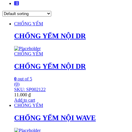
CHỐNG YẾM
CHỐNG YẾM NỘI DR
CHỐNG YẾM
CHỐNG YẾM NỘI DR
0
out of 5
(0)
SKU: SP002122
11.000
₫
Add to cart
CHỐNG YẾM
CHỐNG YẾM NỘI WAVE