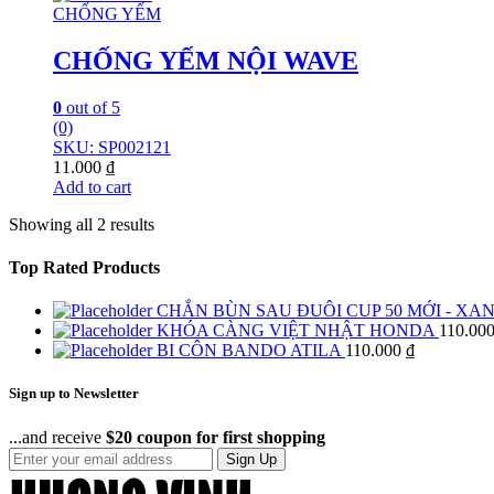
CHỐNG YẾM
CHỐNG YẾM NỘI WAVE
0
out of 5
(0)
SKU: SP002121
11.000
₫
Add to cart
Showing all 2 results
Top Rated Products
CHẮN BÙN SAU ĐUÔI CUP 50 MỚI - XA
KHÓA CÀNG VIỆT NHẬT HONDA
110.00
BI CÔN BANDO ATILA
110.000
₫
Sign up to Newsletter
...and receive
$20 coupon for first shopping
Sign Up