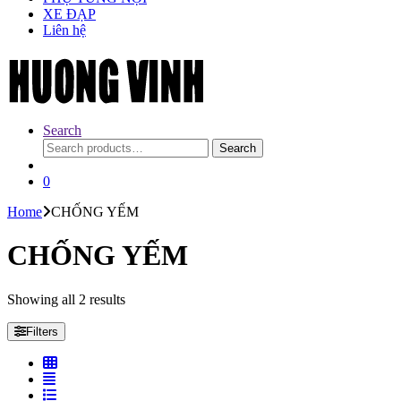
XE ĐẠP
Liên hệ
Search
Search
Search
for:
0
Home
CHỐNG YẾM
CHỐNG YẾM
Showing all 2 results
Filters