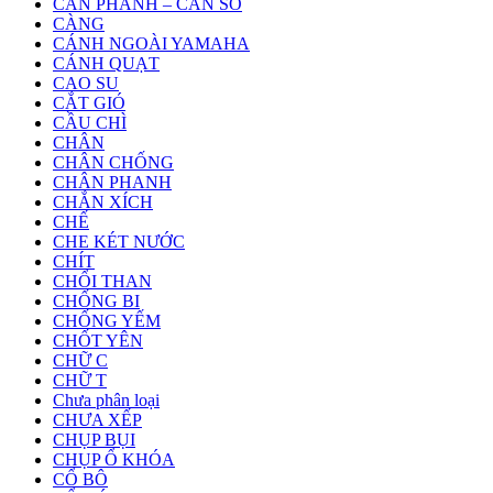
CẦN PHANH – CẦN SỐ
CÀNG
CÁNH NGOÀI YAMAHA
CÁNH QUẠT
CAO SU
CẮT GIÓ
CẦU CHÌ
CHÂN
CHÂN CHỐNG
CHÂN PHANH
CHẮN XÍCH
CHẾ
CHE KÉT NƯỚC
CHÍT
CHỔI THAN
CHỐNG BI
CHỐNG YẾM
CHỐT YÊN
CHỮ C
CHỮ T
Chưa phân loại
CHƯA XẾP
CHỤP BỤI
CHỤP Ổ KHÓA
CỔ BÔ