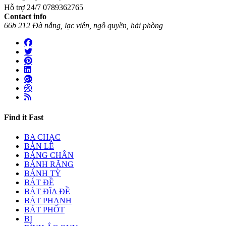
Hỗ trợ 24/7
0789362765
Contact info
66b 212 Đà nẵng, lạc viên, ngô quyền, hải phòng
Find it Fast
BA CHẠC
BẢN LỀ
BÁNG CHÂN
BÁNH RĂNG
BÁNH TỲ
BÁT ĐỀ
BÁT ĐĨA ĐỀ
BÁT PHANH
BÁT PHỐT
BI