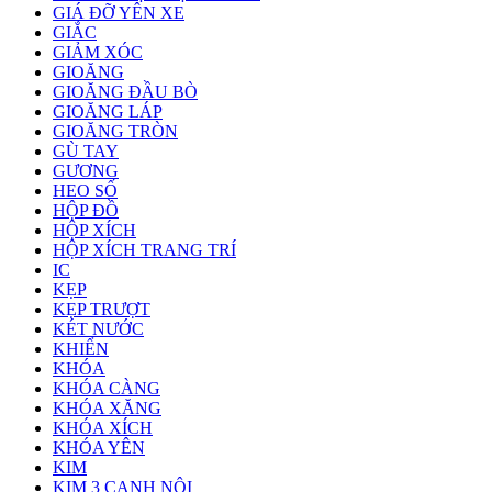
GIÁ ĐỠ YÊN XE
GIẮC
GIẢM XÓC
GIOĂNG
GIOĂNG ĐẦU BÒ
GIOĂNG LÁP
GIOĂNG TRÒN
GÙ TAY
GƯƠNG
HEO SỐ
HỘP ĐỒ
HỘP XÍCH
HỘP XÍCH TRANG TRÍ
IC
KẸP
KẸP TRƯỢT
KÉT NƯỚC
KHIỂN
KHÓA
KHÓA CÀNG
KHÓA XĂNG
KHÓA XÍCH
KHÓA YÊN
KIM
KIM 3 CẠNH NỘI