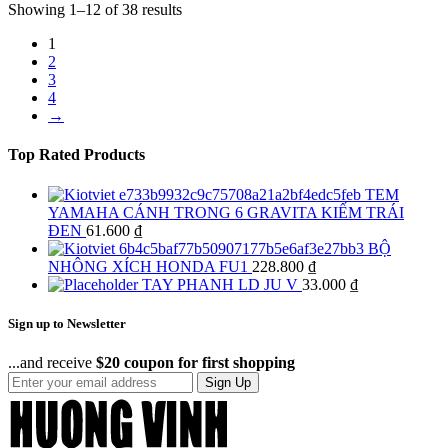
Showing 1–12 of 38 results
1
2
3
4
→
Top Rated Products
TEM
YAMAHA CÁNH TRONG 6 GRAVITA KIẾM TRÁI
ĐEN
61.600
₫
BỘ
NHÔNG XÍCH HONDA FU1
228.800
₫
TAY PHANH LD JU V
33.000
₫
Sign up to Newsletter
...and receive
$20 coupon for first shopping
Sign Up