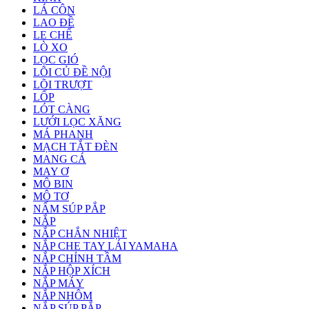
LÁ CÔN
LAO ĐỀ
LE CHẾ
LÒ XO
LỌC GIÓ
LÕI CỦ ĐỀ NỘI
LÕI TRƯỢT
LỐP
LÓT CÀNG
LƯỚI LỌC XĂNG
MÁ PHANH
MẠCH TẮT ĐÈN
MANG CÁ
MAY Ơ
MÔ BIN
MÔ TƠ
NẤM SÚP PẮP
NẮP
NẮP CHẮN NHIỆT
NẮP CHE TAY LÁI YAMAHA
NẮP CHỈNH TẦM
NẮP HỘP XÍCH
NẮP MÁY
NẮP NHÔM
NẮP SÚP PẮP