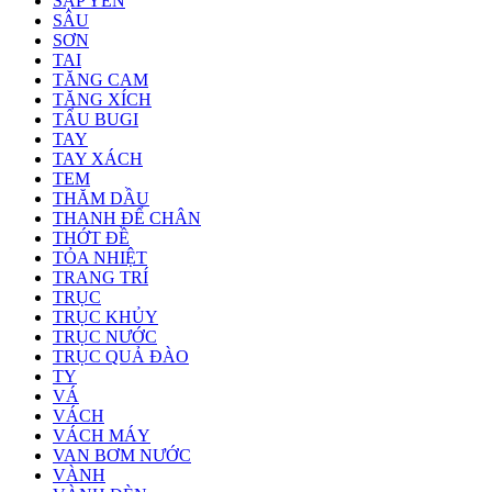
SẬP YÊN
SÂU
SƠN
TAI
TĂNG CAM
TĂNG XÍCH
TẨU BUGI
TAY
TAY XÁCH
TEM
THĂM DẦU
THANH ĐỂ CHÂN
THỚT ĐỀ
TỎA NHIỆT
TRANG TRÍ
TRỤC
TRỤC KHỦY
TRỤC NƯỚC
TRỤC QUẢ ĐÀO
TY
VÁ
VÁCH
VÁCH MÁY
VAN BƠM NƯỚC
VÀNH