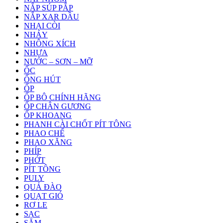
NẮP SÚP PẮP
NẮP XAR DẦU
NHẠI CÒI
NHÁY
NHÔNG XÍCH
NHỰA
NƯỚC – SƠN – MỠ
ỐC
ỐNG HÚT
ỐP
ỐP BÔ CHÍNH HÃNG
ỐP CHÂN GƯƠNG
ỐP KHOANG
PHANH CÀI CHỐT PÍT TÔNG
PHAO CHẾ
PHAO XĂNG
PHÍP
PHỚT
PÍT TÔNG
PULY
QUẢ ĐÀO
QUẠT GIÓ
RƠ LE
SẠC
SĂM