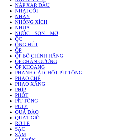
NẮP XAR DẦU
NHẠI CÒI
NHÁY
NHÔNG XÍCH
NHỰA
NƯỚC – SƠN – MỠ
ỐC
ỐNG HÚT
ỐP
ỐP BÔ CHÍNH HÃNG
ỐP CHÂN GƯƠNG
ỐP KHOANG
PHANH CÀI CHỐT PÍT TÔNG
PHAO CHẾ
PHAO XĂNG
PHÍP
PHỚT
PÍT TÔNG
PULY
QUẢ ĐÀO
QUẠT GIÓ
RƠ LE
SẠC
SĂM