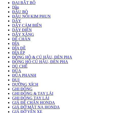
ĐAI BẮT BÔ
Dầu
ĐẦU BÒ
ĐẦU NỐI KIM PHUN
DÂY
DÂY CẢM BIẾN
DÂY ĐIỆN
DÂY XĂNG
ĐỂ CHÂN
ĐĨA
ĐĨA ĐỀ
ĐĨA ÉP
ĐỒNG HỒ & CỦ HẬU, ĐÈN PHA
ĐỒNG HỒ CỦ HẬU, ĐÈN PHA
DÙ CHẾ
ĐŨA
ĐŨA PHANH
ĐUI
DƯỠNG XÍCH
GHI ĐÔNG
GHI ĐÔNG & TAY LÁI
GHI ĐÔNG TAY LÁI
GIÁ ĐỂ CHÂN HONDA
GIÁ ĐỠ MẶT NẠ HONDA
GIÁ ĐỠ YÊN XE