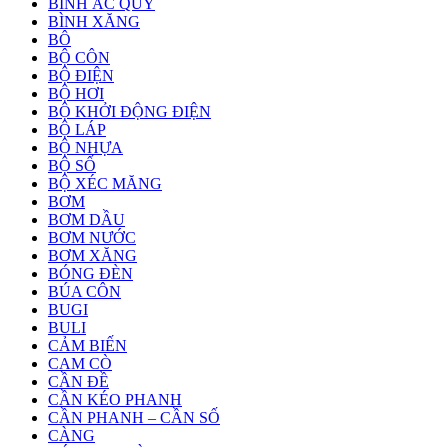
BÌNH ẮC QUY
BÌNH XĂNG
BÔ
BỘ CÔN
BỘ ĐIỆN
BỘ HƠI
BỘ KHỞI ĐỘNG ĐIỆN
BỘ LÁP
BỘ NHỰA
BỘ SỐ
BỘ XÉC MĂNG
BƠM
BƠM DẦU
BƠM NƯỚC
BƠM XĂNG
BÓNG ĐÈN
BÚA CÔN
BUGI
BULI
CẢM BIẾN
CAM CÒ
CẦN ĐỀ
CẦN KÉO PHANH
CẦN PHANH – CẦN SỐ
CÀNG