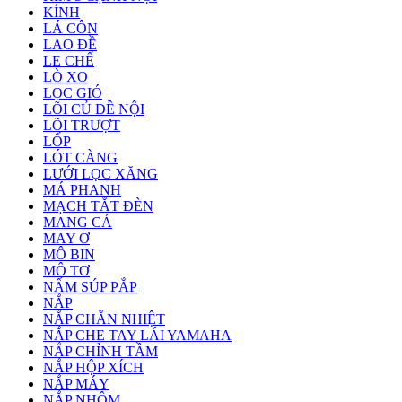
KÍNH
LÁ CÔN
LAO ĐỀ
LE CHẾ
LÒ XO
LỌC GIÓ
LÕI CỦ ĐỀ NỘI
LÕI TRƯỢT
LỐP
LÓT CÀNG
LƯỚI LỌC XĂNG
MÁ PHANH
MẠCH TẮT ĐÈN
MANG CÁ
MAY Ơ
MÔ BIN
MÔ TƠ
NẤM SÚP PẮP
NẮP
NẮP CHẮN NHIỆT
NẮP CHE TAY LÁI YAMAHA
NẮP CHỈNH TẦM
NẮP HỘP XÍCH
NẮP MÁY
NẮP NHÔM