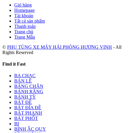
Giỏ hàng
Homepage
Tài khoản
Tất cả sản phẩm
Thanh toán
Trang chủ
Trang Mẫu
©
PHỤ TÙNG XE MÁY HẢI PHÒNG HƯƠNG VINH
- All
Rights Reserved
Find it Fast
BA CHẠC
BẢN LỀ
BÁNG CHÂN
BÁNH RĂNG
BÁNH TỲ
BÁT ĐỀ
BÁT ĐĨA ĐỀ
BÁT PHANH
BÁT PHỐT
BI
BÌNH ẮC QUY