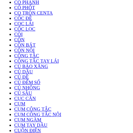
CÒ PHANH
CỔ PHỐT
CO TRÒN CENTA
CỐC ĐỀ
CỌC LÁI
CỐC LỌC
CÒI
CÔN
CỒN BÁT
CÔN NỘI
CÔNG TẮC
CÔNG TẮC TAY LÁI
CỦ BÁO XĂNG
CỦ DẦU
CỦ ĐỀ
CỦ ĐẾM SỐ
CỦ NHÔNG
CỦ SÂU
CỤC CĂN
CỤM
CỤM CÔNG TẮC
CỤM CÔNG TẮC NỘI
CỤM NGÀM
CỤM TAY DẦU
CUỘN ĐIỆN