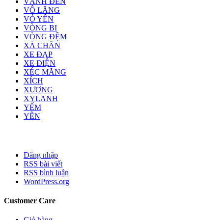
VÀNH ĐÈN
VÔ LĂNG
VỎ YÊN
VÒNG BI
VÒNG ĐỆM
XÀ CHÂN
XE ĐẠP
XE ĐIỆN
XÉC MĂNG
XÍCH
XƯƠNG
XYLANH
YẾM
YÊN
Đăng nhập
RSS bài viết
RSS bình luận
WordPress.org
Customer Care
Giỏ hàng