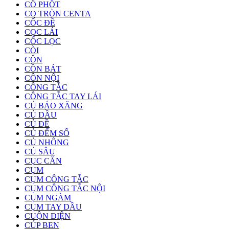
CỔ PHỐT
CO TRÒN CENTA
CỐC ĐỀ
CỌC LÁI
CỐC LỌC
CÒI
CÔN
CỒN BÁT
CÔN NỘI
CÔNG TẮC
CÔNG TẮC TAY LÁI
CỦ BÁO XĂNG
CỦ DẦU
CỦ ĐỀ
CỦ ĐẾM SỐ
CỦ NHÔNG
CỦ SÂU
CỤC CĂN
CỤM
CỤM CÔNG TẮC
CỤM CÔNG TẮC NỘI
CỤM NGÀM
CỤM TAY DẦU
CUỘN ĐIỆN
CÚP BEN