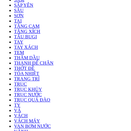
SẬP YÊN
SÂU
SƠN
TAI
TĂNG CAM
TĂNG XÍCH
TẨU BUGI
TAY
TAY XÁCH
TEM
THĂM DẦU
THANH ĐỂ CHÂN
THỚT ĐỀ
TỎA NHIỆT
TRANG TRÍ
TRỤC
TRỤC KHỦY
TRỤC NƯỚC
TRỤC QUẢ ĐÀO
TY
VÁ
VÁCH
VÁCH MÁY
VAN BƠM NƯỚC