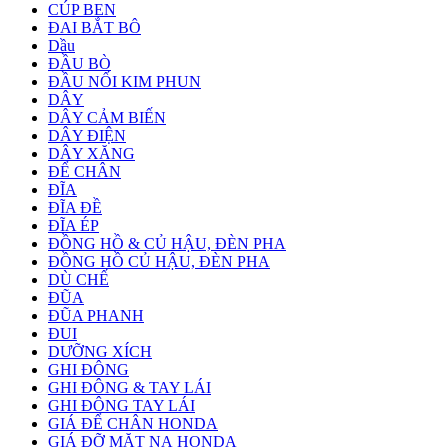
CÚP BEN
ĐAI BẮT BÔ
Dầu
ĐẦU BÒ
ĐẦU NỐI KIM PHUN
DÂY
DÂY CẢM BIẾN
DÂY ĐIỆN
DÂY XĂNG
ĐỂ CHÂN
ĐĨA
ĐĨA ĐỀ
ĐĨA ÉP
ĐỒNG HỒ & CỦ HẬU, ĐÈN PHA
ĐỒNG HỒ CỦ HẬU, ĐÈN PHA
DÙ CHẾ
ĐŨA
ĐŨA PHANH
ĐUI
DƯỠNG XÍCH
GHI ĐÔNG
GHI ĐÔNG & TAY LÁI
GHI ĐÔNG TAY LÁI
GIÁ ĐỂ CHÂN HONDA
GIÁ ĐỠ MẶT NẠ HONDA