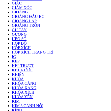
GIẮC
GIẢM XÓC
GIOĂNG
GIOĂNG ĐẦU BÒ
GIOĂNG LÁP
GIOĂNG TRÒN
GÙ TAY
GƯƠNG
HEO SỐ
HỘP ĐỒ
HỘP XÍCH
HỘP XÍCH TRANG TRÍ
IC
KẸP
KẸP TRƯỢT
KÉT NƯỚC
KHIỂN
KHÓA
KHÓA CÀNG
KHÓA XĂNG
KHÓA XÍCH
KHÓA YÊN
KIM
KIM 3 CẠNH NỘI
KÍNH