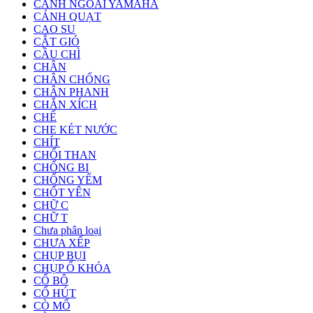
CÁNH NGOÀI YAMAHA
CÁNH QUẠT
CAO SU
CẮT GIÓ
CẦU CHÌ
CHÂN
CHÂN CHỐNG
CHÂN PHANH
CHẮN XÍCH
CHẾ
CHE KÉT NƯỚC
CHÍT
CHỔI THAN
CHỐNG BI
CHỐNG YẾM
CHỐT YÊN
CHỮ C
CHỮ T
Chưa phân loại
CHƯA XẾP
CHỤP BỤI
CHỤP Ổ KHÓA
CỔ BÔ
CỔ HÚT
CÒ MỔ