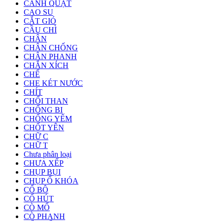
CÁNH QUẠT
CAO SU
CẮT GIÓ
CẦU CHÌ
CHÂN
CHÂN CHỐNG
CHÂN PHANH
CHẮN XÍCH
CHẾ
CHE KÉT NƯỚC
CHÍT
CHỔI THAN
CHỐNG BI
CHỐNG YẾM
CHỐT YÊN
CHỮ C
CHỮ T
Chưa phân loại
CHƯA XẾP
CHỤP BỤI
CHỤP Ổ KHÓA
CỔ BÔ
CỔ HÚT
CÒ MỔ
CÒ PHANH