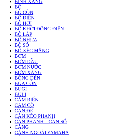
BÌNH XĂNG
BÔ
BỘ CÔN
BỘ ĐIỆN
BỘ HƠI
BỘ KHỞI ĐỘNG ĐIỆN
BỘ LÁP
BỘ NHỰA
BỘ SỐ
BỘ XÉC MĂNG
BƠM
BƠM DẦU
BƠM NƯỚC
BƠM XĂNG
BÓNG ĐÈN
BÚA CÔN
BUGI
BULI
CẢM BIẾN
CAM CÒ
CẦN ĐỀ
CẦN KÉO PHANH
CẦN PHANH – CẦN SỐ
CÀNG
CÁNH NGOÀI YAMAHA