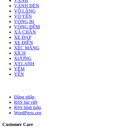
VÀNH
VÀNH ĐÈN
VÔ LĂNG
VỎ YÊN
VÒNG BI
VÒNG ĐỆM
XÀ CHÂN
XE ĐẠP
XE ĐIỆN
XÉC MĂNG
XÍCH
XƯƠNG
XYLANH
YẾM
YÊN
Đăng nhập
RSS bài viết
RSS bình luận
WordPress.org
Customer Care