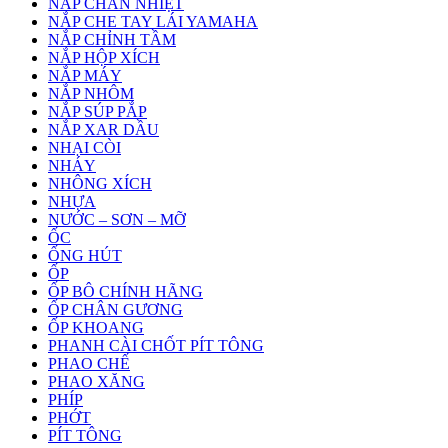
NẮP CHẮN NHIỆT
NẮP CHE TAY LÁI YAMAHA
NẮP CHỈNH TẦM
NẮP HỘP XÍCH
NẮP MÁY
NẮP NHÔM
NẮP SÚP PẮP
NẮP XAR DẦU
NHẠI CÒI
NHÁY
NHÔNG XÍCH
NHỰA
NƯỚC – SƠN – MỠ
ỐC
ỐNG HÚT
ỐP
ỐP BÔ CHÍNH HÃNG
ỐP CHÂN GƯƠNG
ỐP KHOANG
PHANH CÀI CHỐT PÍT TÔNG
PHAO CHẾ
PHAO XĂNG
PHÍP
PHỚT
PÍT TÔNG