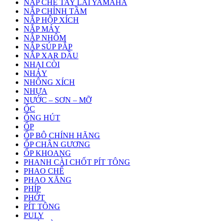
NẮP CHE TAY LÁI YAMAHA
NẮP CHỈNH TẦM
NẮP HỘP XÍCH
NẮP MÁY
NẮP NHÔM
NẮP SÚP PẮP
NẮP XAR DẦU
NHẠI CÒI
NHÁY
NHÔNG XÍCH
NHỰA
NƯỚC – SƠN – MỠ
ỐC
ỐNG HÚT
ỐP
ỐP BÔ CHÍNH HÃNG
ỐP CHÂN GƯƠNG
ỐP KHOANG
PHANH CÀI CHỐT PÍT TÔNG
PHAO CHẾ
PHAO XĂNG
PHÍP
PHỚT
PÍT TÔNG
PULY