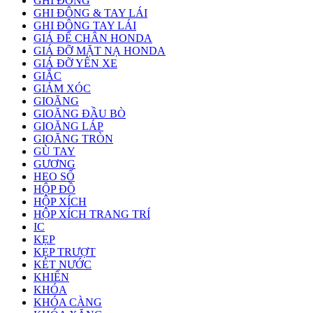
GHI ĐÔNG
GHI ĐÔNG & TAY LÁI
GHI ĐÔNG TAY LÁI
GIÁ ĐỂ CHÂN HONDA
GIÁ ĐỠ MẶT NẠ HONDA
GIÁ ĐỠ YÊN XE
GIẮC
GIẢM XÓC
GIOĂNG
GIOĂNG ĐẦU BÒ
GIOĂNG LÁP
GIOĂNG TRÒN
GÙ TAY
GƯƠNG
HEO SỐ
HỘP ĐỒ
HỘP XÍCH
HỘP XÍCH TRANG TRÍ
IC
KẸP
KẸP TRƯỢT
KÉT NƯỚC
KHIỂN
KHÓA
KHÓA CÀNG