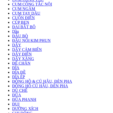
CỤM CÔNG TẮC NỘI
CỤM NGÀM
CỤM TAY DẦU
CUỘN ĐIỆN
CÚP BEN
ĐAI BẮT BÔ
Dầu
ĐẦU BÒ
ĐẦU NỐI KIM PHUN
DÂY
DÂY CẢM BIẾN
DÂY ĐIỆN
DÂY XĂNG
ĐỂ CHÂN
ĐĨA
ĐĨA ĐỀ
ĐĨA ÉP
ĐỒNG HỒ & CỦ HẬU, ĐÈN PHA
ĐỒNG HỒ CỦ HẬU, ĐÈN PHA
DÙ CHẾ
ĐŨA
ĐŨA PHANH
ĐUI
DƯỠNG XÍCH