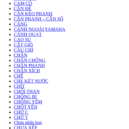
CAM CÒ
CẦN ĐỀ
CẦN KÉO PHANH
CẦN PHANH – CẦN SỐ
CÀNG
CÁNH NGOÀI YAMAHA
CÁNH QUẠT
CAO SU
CẮT GIÓ
CẦU CHÌ
CHÂN
CHÂN CHỐNG
CHÂN PHANH
CHẮN XÍCH
CHẾ
CHE KÉT NƯỚC
CHÍT
CHỔI THAN
CHỐNG BI
CHỐNG YẾM
CHỐT YÊN
CHỮ C
CHỮ T
Chưa phân loại
CHƯA XẾP