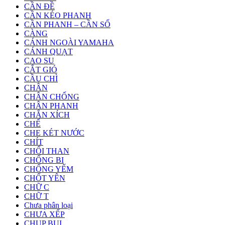
CẦN ĐỀ
CẦN KÉO PHANH
CẦN PHANH – CẦN SỐ
CÀNG
CÁNH NGOÀI YAMAHA
CÁNH QUẠT
CAO SU
CẮT GIÓ
CẦU CHÌ
CHÂN
CHÂN CHỐNG
CHÂN PHANH
CHẮN XÍCH
CHẾ
CHE KÉT NƯỚC
CHÍT
CHỔI THAN
CHỐNG BI
CHỐNG YẾM
CHỐT YÊN
CHỮ C
CHỮ T
Chưa phân loại
CHƯA XẾP
CHỤP BỤI