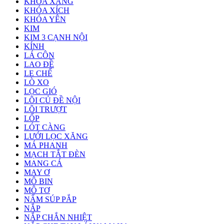
KHÓA XĂNG
KHÓA XÍCH
KHÓA YÊN
KIM
KIM 3 CẠNH NỘI
KÍNH
LÁ CÔN
LAO ĐỀ
LE CHẾ
LÒ XO
LỌC GIÓ
LÕI CỦ ĐỀ NỘI
LÕI TRƯỢT
LỐP
LÓT CÀNG
LƯỚI LỌC XĂNG
MÁ PHANH
MẠCH TẮT ĐÈN
MANG CÁ
MAY Ơ
MÔ BIN
MÔ TƠ
NẤM SÚP PẮP
NẮP
NẮP CHẮN NHIỆT