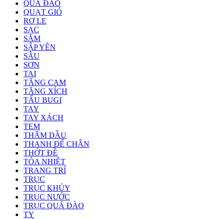
QUẢ ĐÀO
QUẠT GIÓ
RƠ LE
SẠC
SĂM
SẬP YÊN
SÂU
SƠN
TAI
TĂNG CAM
TĂNG XÍCH
TẨU BUGI
TAY
TAY XÁCH
TEM
THĂM DẦU
THANH ĐỂ CHÂN
THỚT ĐỀ
TỎA NHIỆT
TRANG TRÍ
TRỤC
TRỤC KHỦY
TRỤC NƯỚC
TRỤC QUẢ ĐÀO
TY