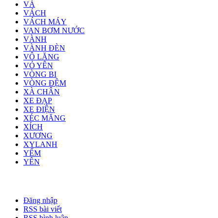
VÁ
VÁCH
VÁCH MÁY
VAN BƠM NƯỚC
VÀNH
VÀNH ĐÈN
VÔ LĂNG
VỎ YÊN
VÒNG BI
VÒNG ĐỆM
XÀ CHÂN
XE ĐẠP
XE ĐIỆN
XÉC MĂNG
XÍCH
XƯƠNG
XYLANH
YẾM
YÊN
Đăng nhập
RSS bài viết
RSS bình luận