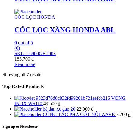
CỐC LỌC HONDA
CỐC LỌC XĂNG HONDA ABL
0
out of 5
(0)
SKU: 16900GET003
183.700
₫
Read more
Showing all 7 results
Top Rated Products
VÕNG
INOX WS110
49.500
₫
bê đan xe đạp 20
22.000
₫
CÔNG TẮC PHA CỐT NỘI WAVE
7.700
₫
Sign up to Newsletter