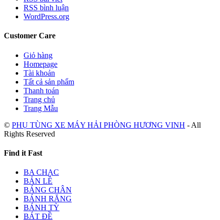
RSS bình luận
WordPress.org
Customer Care
Giỏ hàng
Homepage
Tài khoản
Tất cả sản phẩm
Thanh toán
Trang chủ
Trang Mẫu
©
PHỤ TÙNG XE MÁY HẢI PHÒNG HƯƠNG VINH
- All
Rights Reserved
Find it Fast
BA CHẠC
BẢN LỀ
BÁNG CHÂN
BÁNH RĂNG
BÁNH TỲ
BÁT ĐỀ