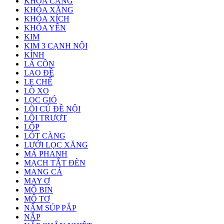
KHÓA CÀNG
KHÓA XĂNG
KHÓA XÍCH
KHÓA YÊN
KIM
KIM 3 CẠNH NỘI
KÍNH
LÁ CÔN
LAO ĐỀ
LE CHẾ
LÒ XO
LỌC GIÓ
LÕI CỦ ĐỀ NỘI
LÕI TRƯỢT
LỐP
LÓT CÀNG
LƯỚI LỌC XĂNG
MÁ PHANH
MẠCH TẮT ĐÈN
MANG CÁ
MAY Ơ
MÔ BIN
MÔ TƠ
NẤM SÚP PẮP
NẮP