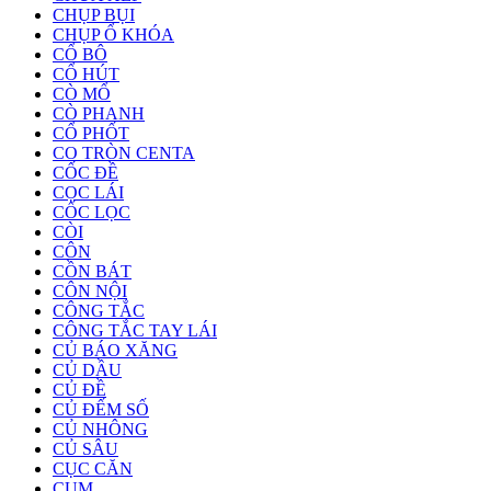
CHỤP BỤI
CHỤP Ổ KHÓA
CỔ BÔ
CỔ HÚT
CÒ MỔ
CÒ PHANH
CỔ PHỐT
CO TRÒN CENTA
CỐC ĐỀ
CỌC LÁI
CỐC LỌC
CÒI
CÔN
CỒN BÁT
CÔN NỘI
CÔNG TẮC
CÔNG TẮC TAY LÁI
CỦ BÁO XĂNG
CỦ DẦU
CỦ ĐỀ
CỦ ĐẾM SỐ
CỦ NHÔNG
CỦ SÂU
CỤC CĂN
CỤM