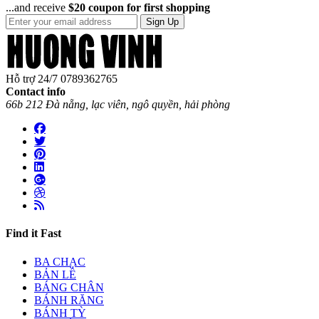
...and receive
$20 coupon for first shopping
Sign Up
Hỗ trợ 24/7
0789362765
Contact info
66b 212 Đà nẵng, lạc viên, ngô quyền, hải phòng
Find it Fast
BA CHẠC
BẢN LỀ
BÁNG CHÂN
BÁNH RĂNG
BÁNH TỲ