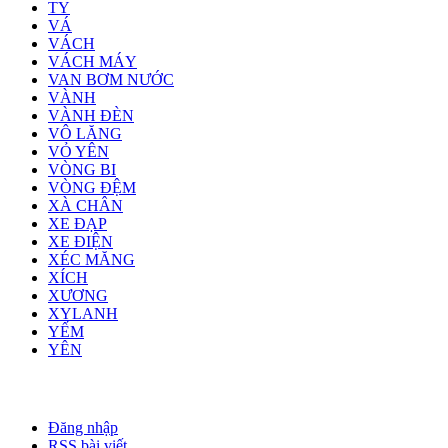
TY
VÁ
VÁCH
VÁCH MÁY
VAN BƠM NƯỚC
VÀNH
VÀNH ĐÈN
VÔ LĂNG
VỎ YÊN
VÒNG BI
VÒNG ĐỆM
XÀ CHÂN
XE ĐẠP
XE ĐIỆN
XÉC MĂNG
XÍCH
XƯƠNG
XYLANH
YẾM
YÊN
Đăng nhập
RSS bài viết