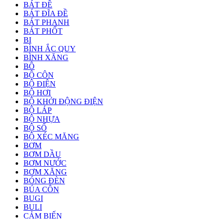
BÁT ĐỀ
BÁT ĐĨA ĐỀ
BÁT PHANH
BÁT PHỐT
BI
BÌNH ẮC QUY
BÌNH XĂNG
BÔ
BỘ CÔN
BỘ ĐIỆN
BỘ HƠI
BỘ KHỞI ĐỘNG ĐIỆN
BỘ LÁP
BỘ NHỰA
BỘ SỐ
BỘ XÉC MĂNG
BƠM
BƠM DẦU
BƠM NƯỚC
BƠM XĂNG
BÓNG ĐÈN
BÚA CÔN
BUGI
BULI
CẢM BIẾN