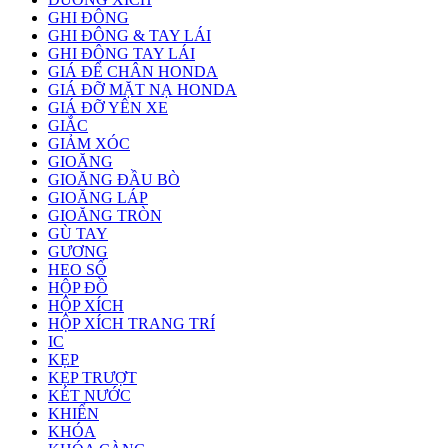
GHI ĐÔNG
GHI ĐÔNG & TAY LÁI
GHI ĐÔNG TAY LÁI
GIÁ ĐỂ CHÂN HONDA
GIÁ ĐỠ MẶT NẠ HONDA
GIÁ ĐỠ YÊN XE
GIẮC
GIẢM XÓC
GIOĂNG
GIOĂNG ĐẦU BÒ
GIOĂNG LÁP
GIOĂNG TRÒN
GÙ TAY
GƯƠNG
HEO SỐ
HỘP ĐỒ
HỘP XÍCH
HỘP XÍCH TRANG TRÍ
IC
KẸP
KẸP TRƯỢT
KÉT NƯỚC
KHIỂN
KHÓA