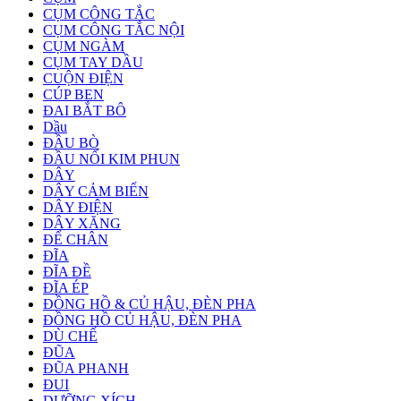
CỤM CÔNG TẮC
CỤM CÔNG TẮC NỘI
CỤM NGÀM
CỤM TAY DẦU
CUỘN ĐIỆN
CÚP BEN
ĐAI BẮT BÔ
Dầu
ĐẦU BÒ
ĐẦU NỐI KIM PHUN
DÂY
DÂY CẢM BIẾN
DÂY ĐIỆN
DÂY XĂNG
ĐỂ CHÂN
ĐĨA
ĐĨA ĐỀ
ĐĨA ÉP
ĐỒNG HỒ & CỦ HẬU, ĐÈN PHA
ĐỒNG HỒ CỦ HẬU, ĐÈN PHA
DÙ CHẾ
ĐŨA
ĐŨA PHANH
ĐUI
DƯỠNG XÍCH