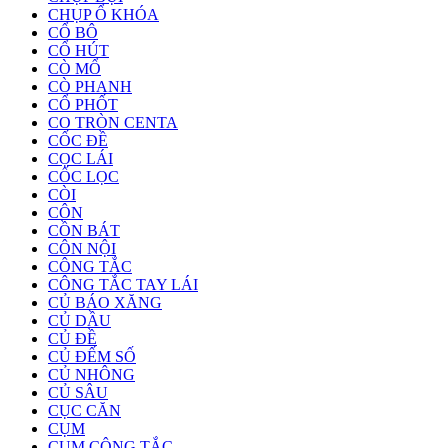
CHỤP Ổ KHÓA
CỔ BÔ
CỔ HÚT
CÒ MỔ
CÒ PHANH
CỔ PHỐT
CO TRÒN CENTA
CỐC ĐỀ
CỌC LÁI
CỐC LỌC
CÒI
CÔN
CỒN BÁT
CÔN NỘI
CÔNG TẮC
CÔNG TẮC TAY LÁI
CỦ BÁO XĂNG
CỦ DẦU
CỦ ĐỀ
CỦ ĐẾM SỐ
CỦ NHÔNG
CỦ SÂU
CỤC CĂN
CỤM
CỤM CÔNG TẮC