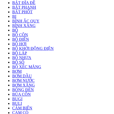
BÁT ĐĨA ĐỀ
BÁT PHANH
BÁT PHỐT
BI
BÌNH ẮC QUY
BÌNH XĂNG
BÔ
BỘ CÔN
BỘ ĐIỆN
BỘ HƠI
BỘ KHỞI ĐỘNG ĐIỆN
BỘ LÁP
BỘ NHỰA
BỘ SỐ
BỘ XÉC MĂNG
BƠM
BƠM DẦU
BƠM NƯỚC
BƠM XĂNG
BÓNG ĐÈN
BÚA CÔN
BUGI
BULI
CẢM BIẾN
CAM CÒ