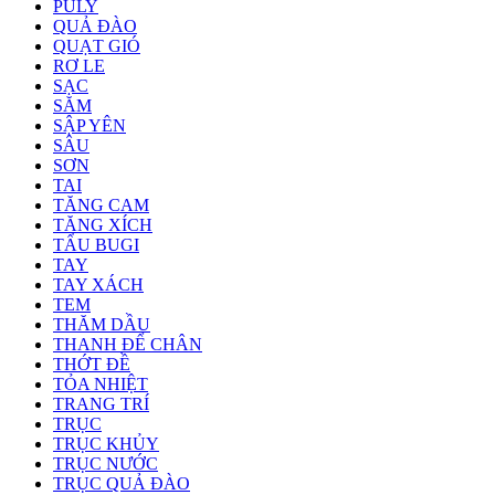
PULY
QUẢ ĐÀO
QUẠT GIÓ
RƠ LE
SẠC
SĂM
SẬP YÊN
SÂU
SƠN
TAI
TĂNG CAM
TĂNG XÍCH
TẨU BUGI
TAY
TAY XÁCH
TEM
THĂM DẦU
THANH ĐỂ CHÂN
THỚT ĐỀ
TỎA NHIỆT
TRANG TRÍ
TRỤC
TRỤC KHỦY
TRỤC NƯỚC
TRỤC QUẢ ĐÀO