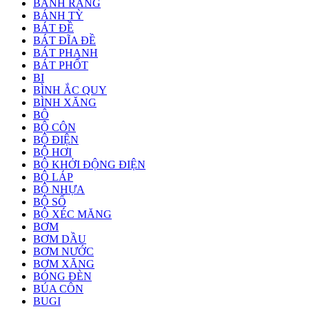
BÁNH RĂNG
BÁNH TỲ
BÁT ĐỀ
BÁT ĐĨA ĐỀ
BÁT PHANH
BÁT PHỐT
BI
BÌNH ẮC QUY
BÌNH XĂNG
BÔ
BỘ CÔN
BỘ ĐIỆN
BỘ HƠI
BỘ KHỞI ĐỘNG ĐIỆN
BỘ LÁP
BỘ NHỰA
BỘ SỐ
BỘ XÉC MĂNG
BƠM
BƠM DẦU
BƠM NƯỚC
BƠM XĂNG
BÓNG ĐÈN
BÚA CÔN
BUGI