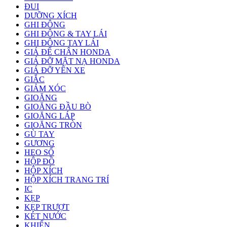
ĐUI
DƯỠNG XÍCH
GHI ĐÔNG
GHI ĐÔNG & TAY LÁI
GHI ĐÔNG TAY LÁI
GIÁ ĐỂ CHÂN HONDA
GIÁ ĐỠ MẶT NẠ HONDA
GIÁ ĐỠ YÊN XE
GIẮC
GIẢM XÓC
GIOĂNG
GIOĂNG ĐẦU BÒ
GIOĂNG LÁP
GIOĂNG TRÒN
GÙ TAY
GƯƠNG
HEO SỐ
HỘP ĐỒ
HỘP XÍCH
HỘP XÍCH TRANG TRÍ
IC
KẸP
KẸP TRƯỢT
KÉT NƯỚC
KHIỂN