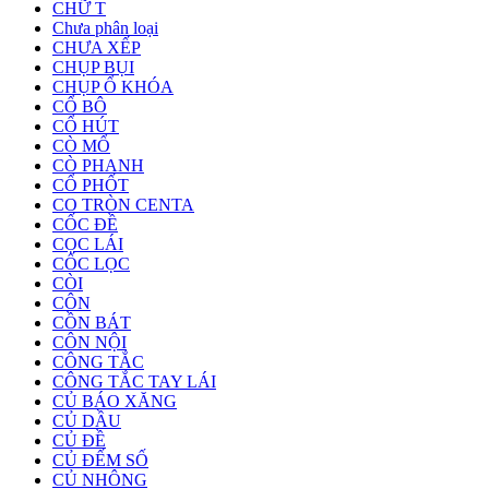
CHỮ T
Chưa phân loại
CHƯA XẾP
CHỤP BỤI
CHỤP Ổ KHÓA
CỔ BÔ
CỔ HÚT
CÒ MỔ
CÒ PHANH
CỔ PHỐT
CO TRÒN CENTA
CỐC ĐỀ
CỌC LÁI
CỐC LỌC
CÒI
CÔN
CỒN BÁT
CÔN NỘI
CÔNG TẮC
CÔNG TẮC TAY LÁI
CỦ BÁO XĂNG
CỦ DẦU
CỦ ĐỀ
CỦ ĐẾM SỐ
CỦ NHÔNG