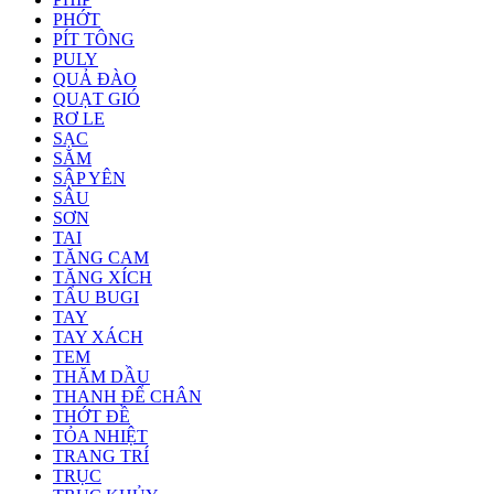
PHỚT
PÍT TÔNG
PULY
QUẢ ĐÀO
QUẠT GIÓ
RƠ LE
SẠC
SĂM
SẬP YÊN
SÂU
SƠN
TAI
TĂNG CAM
TĂNG XÍCH
TẨU BUGI
TAY
TAY XÁCH
TEM
THĂM DẦU
THANH ĐỂ CHÂN
THỚT ĐỀ
TỎA NHIỆT
TRANG TRÍ
TRỤC