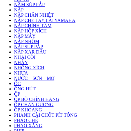
NẤM SÚP PẮP
NẮP
NẮP CHẮN NHIỆT
NẮP CHE TAY LÁI YAMAHA
NẮP CHỈNH TẦM
NẮP HỘP XÍCH
NẮP MÁY
NẮP NHÔM
NẮP SÚP PẮP
NẮP XAR DẦU
NHẠI CÒI
NHÁY
NHÔNG XÍCH
NHỰA
NƯỚC – SƠN – MỠ
ỐC
ỐNG HÚT
ỐP
ỐP BÔ CHÍNH HÃNG
ỐP CHÂN GƯƠNG
ỐP KHOANG
PHANH CÀI CHỐT PÍT TÔNG
PHAO CHẾ
PHAO XĂNG
PHÍP