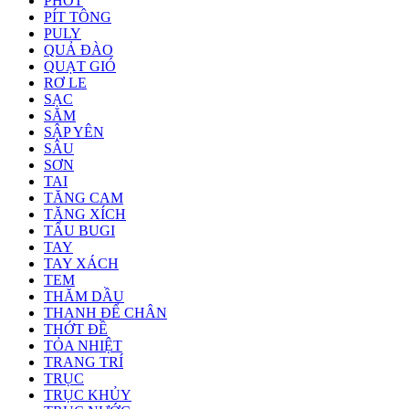
PHỚT
PÍT TÔNG
PULY
QUẢ ĐÀO
QUẠT GIÓ
RƠ LE
SẠC
SĂM
SẬP YÊN
SÂU
SƠN
TAI
TĂNG CAM
TĂNG XÍCH
TẨU BUGI
TAY
TAY XÁCH
TEM
THĂM DẦU
THANH ĐỂ CHÂN
THỚT ĐỀ
TỎA NHIỆT
TRANG TRÍ
TRỤC
TRỤC KHỦY