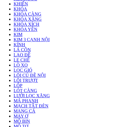
KHIỂN
KHÓA
KHÓA CÀNG
KHÓA XĂNG
KHÓA XÍCH
KHÓA YÊN
KIM
KIM 3 CẠNH NỘI
KÍNH
LÁ CÔN
LAO ĐỀ
LE CHẾ
LÒ XO
LỌC GIÓ
LÕI CỦ ĐỀ NỘI
LÕI TRƯỢT
LỐP
LÓT CÀNG
LƯỚI LỌC XĂNG
MÁ PHANH
MẠCH TẮT ĐÈN
MANG CÁ
MAY Ơ
MÔ BIN
MÔ TƠ