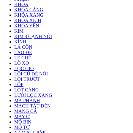
KHÓA
KHÓA CÀNG
KHÓA XĂNG
KHÓA XÍCH
KHÓA YÊN
KIM
KIM 3 CẠNH NỘI
KÍNH
LÁ CÔN
LAO ĐỀ
LE CHẾ
LÒ XO
LỌC GIÓ
LÕI CỦ ĐỀ NỘI
LÕI TRƯỢT
LỐP
LÓT CÀNG
LƯỚI LỌC XĂNG
MÁ PHANH
MẠCH TẮT ĐÈN
MANG CÁ
MAY Ơ
MÔ BIN
MÔ TƠ
NẤM SÚP PẮP