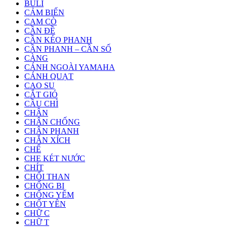
BULI
CẢM BIẾN
CAM CÒ
CẦN ĐỀ
CẦN KÉO PHANH
CẦN PHANH – CẦN SỐ
CÀNG
CÁNH NGOÀI YAMAHA
CÁNH QUẠT
CAO SU
CẮT GIÓ
CẦU CHÌ
CHÂN
CHÂN CHỐNG
CHÂN PHANH
CHẮN XÍCH
CHẾ
CHE KÉT NƯỚC
CHÍT
CHỔI THAN
CHỐNG BI
CHỐNG YẾM
CHỐT YÊN
CHỮ C
CHỮ T