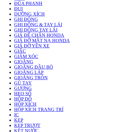
ĐŨA PHANH
ĐUI
DƯỠNG XÍCH
GHI ĐÔNG
GHI ĐÔNG & TAY LÁI
GHI ĐÔNG TAY LÁI
GIÁ ĐỂ CHÂN HONDA
GIÁ ĐỠ MẶT NẠ HONDA
GIÁ ĐỠ YÊN XE
GIẮC
GIẢM XÓC
GIOĂNG
GIOĂNG ĐẦU BÒ
GIOĂNG LÁP
GIOĂNG TRÒN
GÙ TAY
GƯƠNG
HEO SỐ
HỘP ĐỒ
HỘP XÍCH
HỘP XÍCH TRANG TRÍ
IC
KẸP
KẸP TRƯỢT
KÉT NƯỚC