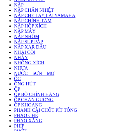
NẮP
NẮP CHẮN NHIỆT
NẮP CHE TAY LÁI YAMAHA
NẮP CHỈNH TẦM
NẮP HỘP XÍCH
NẮP MÁY
NẮP NHÔM
NẮP SÚP PẮP
NẮP XAR DẦU
NHẠI CÒI
NHÁY
NHÔNG XÍCH
NHỰA
NƯỚC – SƠN – MỠ
ỐC
ỐNG HÚT
ỐP
ỐP BÔ CHÍNH HÃNG
ỐP CHÂN GƯƠNG
ỐP KHOANG
PHANH CÀI CHỐT PÍT TÔNG
PHAO CHẾ
PHAO XĂNG
PHÍP