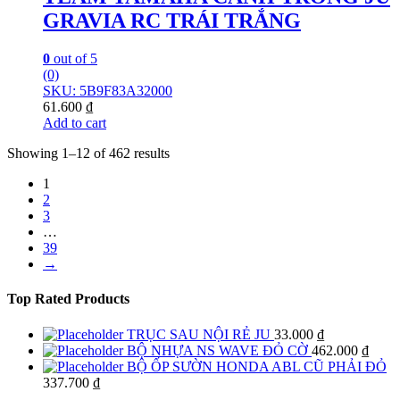
GRAVIA RC TRÁI TRẮNG
0
out of 5
(0)
SKU: 5B9F83A32000
61.600
₫
Add to cart
Showing 1–12 of 462 results
1
2
3
…
39
→
Top Rated Products
TRỤC SAU NỘI RẺ JU
33.000
₫
BỘ NHỰA NS WAVE ĐỎ CỜ
462.000
₫
BỘ ỐP SƯỜN HONDA ABL CŨ PHẢI ĐỎ
337.700
₫