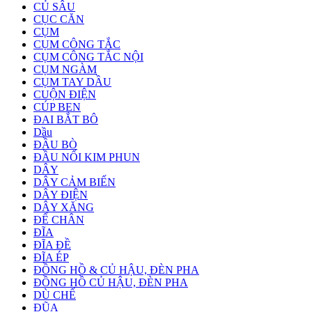
CỦ SÂU
CỤC CĂN
CỤM
CỤM CÔNG TẮC
CỤM CÔNG TẮC NỘI
CỤM NGÀM
CỤM TAY DẦU
CUỘN ĐIỆN
CÚP BEN
ĐAI BẮT BÔ
Dầu
ĐẦU BÒ
ĐẦU NỐI KIM PHUN
DÂY
DÂY CẢM BIẾN
DÂY ĐIỆN
DÂY XĂNG
ĐỂ CHÂN
ĐĨA
ĐĨA ĐỀ
ĐĨA ÉP
ĐỒNG HỒ & CỦ HẬU, ĐÈN PHA
ĐỒNG HỒ CỦ HẬU, ĐÈN PHA
DÙ CHẾ
ĐŨA