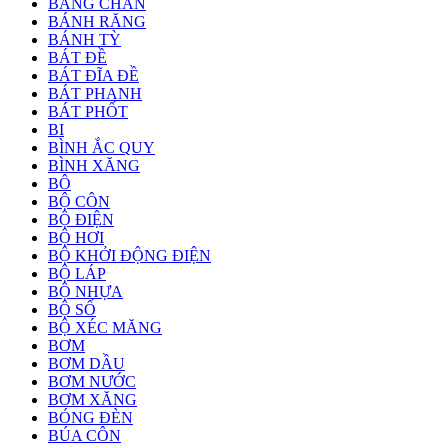
BÁNG CHÂN
BÁNH RĂNG
BÁNH TỲ
BÁT ĐỀ
BÁT ĐĨA ĐỀ
BÁT PHANH
BÁT PHỐT
BI
BÌNH ẮC QUY
BÌNH XĂNG
BÔ
BỘ CÔN
BỘ ĐIỆN
BỘ HƠI
BỘ KHỞI ĐỘNG ĐIỆN
BỘ LÁP
BỘ NHỰA
BỘ SỐ
BỘ XÉC MĂNG
BƠM
BƠM DẦU
BƠM NƯỚC
BƠM XĂNG
BÓNG ĐÈN
BÚA CÔN