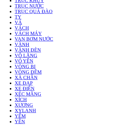
TRỤC KHỦY
TRỤC NƯỚC
TRỤC QUẢ ĐÀO
TY
VÁ
VÁCH
VÁCH MÁY
VAN BƠM NƯỚC
VÀNH
VÀNH ĐÈN
VÔ LĂNG
VỎ YÊN
VÒNG BI
VÒNG ĐỆM
XÀ CHÂN
XE ĐẠP
XE ĐIỆN
XÉC MĂNG
XÍCH
XƯƠNG
XYLANH
YẾM
YÊN