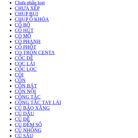
Chưa phân loại
CHƯA XẾP
CHỤP BỤI
CHỤP Ổ KHÓA
CỔ BÔ
CỔ HÚT
CÒ MỔ
CÒ PHANH
CỔ PHỐT
CO TRÒN CENTA
CỐC ĐỀ
CỌC LÁI
CỐC LỌC
CÒI
CÔN
CỒN BÁT
CÔN NỘI
CÔNG TẮC
CÔNG TẮC TAY LÁI
CỦ BÁO XĂNG
CỦ DẦU
CỦ ĐỀ
CỦ ĐẾM SỐ
CỦ NHÔNG
CỦ SÂU