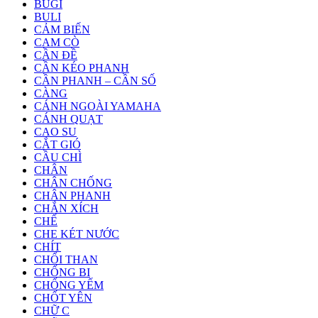
BUGI
BULI
CẢM BIẾN
CAM CÒ
CẦN ĐỀ
CẦN KÉO PHANH
CẦN PHANH – CẦN SỐ
CÀNG
CÁNH NGOÀI YAMAHA
CÁNH QUẠT
CAO SU
CẮT GIÓ
CẦU CHÌ
CHÂN
CHÂN CHỐNG
CHÂN PHANH
CHẮN XÍCH
CHẾ
CHE KÉT NƯỚC
CHÍT
CHỔI THAN
CHỐNG BI
CHỐNG YẾM
CHỐT YÊN
CHỮ C