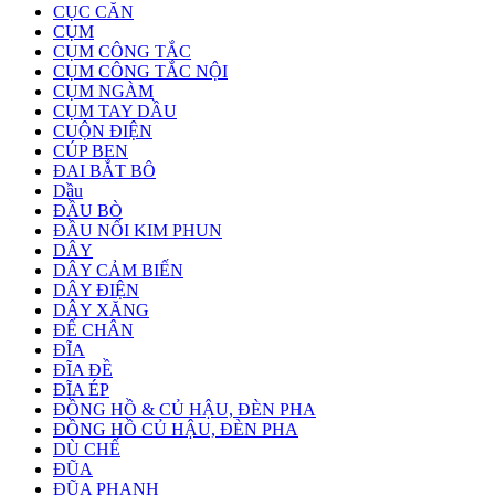
CỤC CĂN
CỤM
CỤM CÔNG TẮC
CỤM CÔNG TẮC NỘI
CỤM NGÀM
CỤM TAY DẦU
CUỘN ĐIỆN
CÚP BEN
ĐAI BẮT BÔ
Dầu
ĐẦU BÒ
ĐẦU NỐI KIM PHUN
DÂY
DÂY CẢM BIẾN
DÂY ĐIỆN
DÂY XĂNG
ĐỂ CHÂN
ĐĨA
ĐĨA ĐỀ
ĐĨA ÉP
ĐỒNG HỒ & CỦ HẬU, ĐÈN PHA
ĐỒNG HỒ CỦ HẬU, ĐÈN PHA
DÙ CHẾ
ĐŨA
ĐŨA PHANH