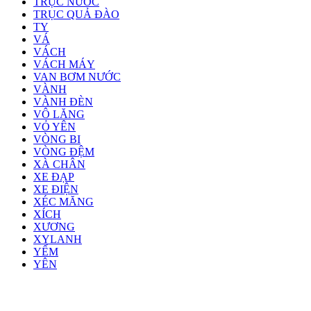
TRỤC NƯỚC
TRỤC QUẢ ĐÀO
TY
VÁ
VÁCH
VÁCH MÁY
VAN BƠM NƯỚC
VÀNH
VÀNH ĐÈN
VÔ LĂNG
VỎ YÊN
VÒNG BI
VÒNG ĐỆM
XÀ CHÂN
XE ĐẠP
XE ĐIỆN
XÉC MĂNG
XÍCH
XƯƠNG
XYLANH
YẾM
YÊN