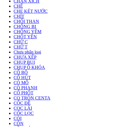
CHẮN XÍCH
CHẾ
CHE KÉT NƯỚC
CHÍT
CHỔI THAN
CHỐNG BI
CHỐNG YẾM
CHỐT YÊN
CHỮ C
CHỮ T
Chưa phân loại
CHƯA XẾP
CHỤP BỤI
CHỤP Ổ KHÓA
CỔ BÔ
CỔ HÚT
CÒ MỔ
CÒ PHANH
CỔ PHỐT
CO TRÒN CENTA
CỐC ĐỀ
CỌC LÁI
CỐC LỌC
CÒI
CÔN