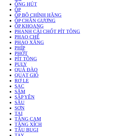
ỐNG HÚT
ỐP
ỐP BÔ CHÍNH HÃNG
ỐP CHÂN GƯƠNG
ỐP KHOANG
PHANH CÀI CHỐT PÍT TÔNG
PHAO CHẾ
PHAO XĂNG
PHÍP
PHỚT
PÍT TÔNG
PULY
QUẢ ĐÀO
QUẠT GIÓ
RƠ LE
SẠC
SĂM
SẬP YÊN
SÂU
SƠN
TAI
TĂNG CAM
TĂNG XÍCH
TẨU BUGI
TAY