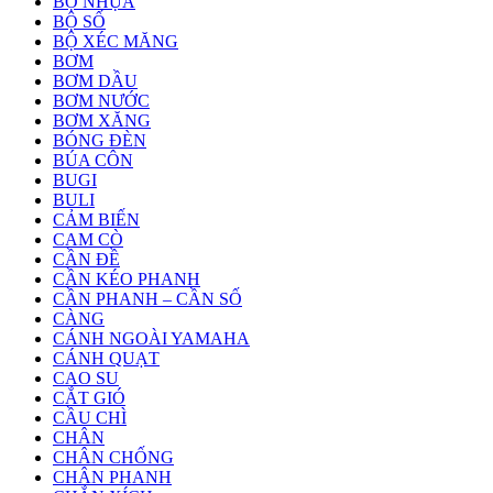
BỘ NHỰA
BỘ SỐ
BỘ XÉC MĂNG
BƠM
BƠM DẦU
BƠM NƯỚC
BƠM XĂNG
BÓNG ĐÈN
BÚA CÔN
BUGI
BULI
CẢM BIẾN
CAM CÒ
CẦN ĐỀ
CẦN KÉO PHANH
CẦN PHANH – CẦN SỐ
CÀNG
CÁNH NGOÀI YAMAHA
CÁNH QUẠT
CAO SU
CẮT GIÓ
CẦU CHÌ
CHÂN
CHÂN CHỐNG
CHÂN PHANH