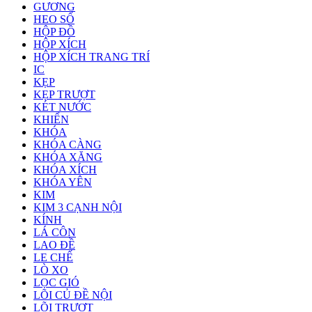
GƯƠNG
HEO SỐ
HỘP ĐỒ
HỘP XÍCH
HỘP XÍCH TRANG TRÍ
IC
KẸP
KẸP TRƯỢT
KÉT NƯỚC
KHIỂN
KHÓA
KHÓA CÀNG
KHÓA XĂNG
KHÓA XÍCH
KHÓA YÊN
KIM
KIM 3 CẠNH NỘI
KÍNH
LÁ CÔN
LAO ĐỀ
LE CHẾ
LÒ XO
LỌC GIÓ
LÕI CỦ ĐỀ NỘI
LÕI TRƯỢT