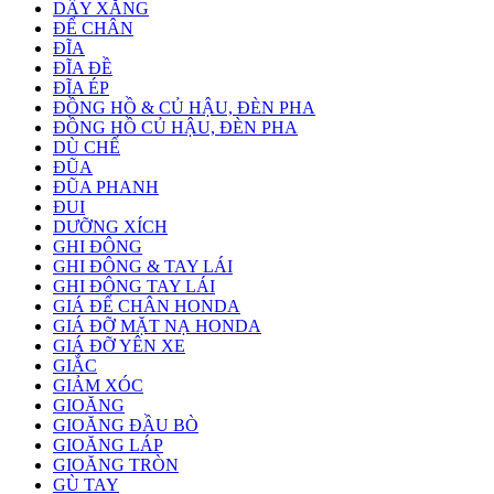
DÂY XĂNG
ĐỂ CHÂN
ĐĨA
ĐĨA ĐỀ
ĐĨA ÉP
ĐỒNG HỒ & CỦ HẬU, ĐÈN PHA
ĐỒNG HỒ CỦ HẬU, ĐÈN PHA
DÙ CHẾ
ĐŨA
ĐŨA PHANH
ĐUI
DƯỠNG XÍCH
GHI ĐÔNG
GHI ĐÔNG & TAY LÁI
GHI ĐÔNG TAY LÁI
GIÁ ĐỂ CHÂN HONDA
GIÁ ĐỠ MẶT NẠ HONDA
GIÁ ĐỠ YÊN XE
GIẮC
GIẢM XÓC
GIOĂNG
GIOĂNG ĐẦU BÒ
GIOĂNG LÁP
GIOĂNG TRÒN
GÙ TAY