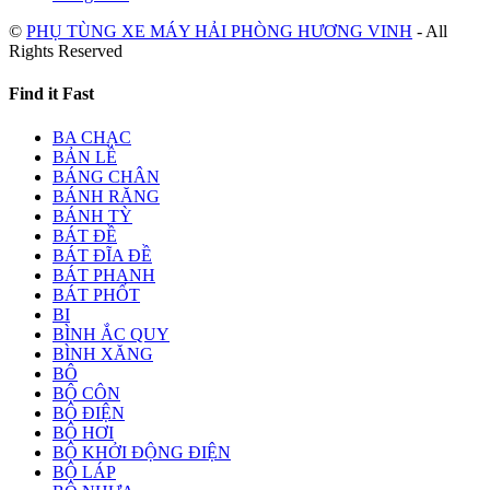
©
PHỤ TÙNG XE MÁY HẢI PHÒNG HƯƠNG VINH
- All
Rights Reserved
Find it Fast
BA CHẠC
BẢN LỀ
BÁNG CHÂN
BÁNH RĂNG
BÁNH TỲ
BÁT ĐỀ
BÁT ĐĨA ĐỀ
BÁT PHANH
BÁT PHỐT
BI
BÌNH ẮC QUY
BÌNH XĂNG
BÔ
BỘ CÔN
BỘ ĐIỆN
BỘ HƠI
BỘ KHỞI ĐỘNG ĐIỆN
BỘ LÁP