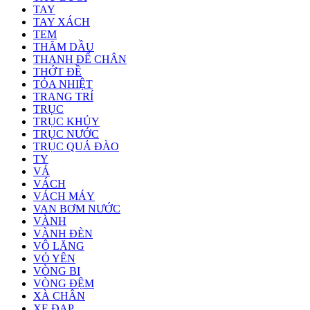
TAY
TAY XÁCH
TEM
THĂM DẦU
THANH ĐỂ CHÂN
THỚT ĐỀ
TỎA NHIỆT
TRANG TRÍ
TRỤC
TRỤC KHỦY
TRỤC NƯỚC
TRỤC QUẢ ĐÀO
TY
VÁ
VÁCH
VÁCH MÁY
VAN BƠM NƯỚC
VÀNH
VÀNH ĐÈN
VÔ LĂNG
VỎ YÊN
VÒNG BI
VÒNG ĐỆM
XÀ CHÂN
XE ĐẠP