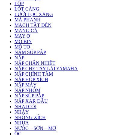
LỐP
LÓT CÀNG
LƯỚI LỌC XĂNG
MÁ PHANH
MẠCH TẮT ĐÈN
MANG CÁ
MAY Ơ
MÔ BIN
MÔ TƠ
NẤM SÚP PẮP
NẮP
NẮP CHẮN NHIỆT
NẮP CHE TAY LÁI YAMAHA
NẮP CHỈNH TẦM
NẮP HỘP XÍCH
NẮP MÁY
NẮP NHÔM
NẮP SÚP PẮP
NẮP XAR DẦU
NHẠI CÒI
NHÁY
NHÔNG XÍCH
NHỰA
NƯỚC – SƠN – MỠ
ỐC