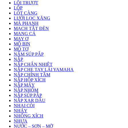
LÕI TRƯỢT
LỐP
LÓT CÀNG
LƯỚI LỌC XĂNG
MÁ PHANH
MẠCH TẮT ĐÈN
MANG CÁ
MAY Ơ
MÔ BIN
MÔ TƠ
NẤM SÚP PẮP
NẮP
NẮP CHẮN NHIỆT
NẮP CHE TAY LÁI YAMAHA
NẮP CHỈNH TẦM
NẮP HỘP XÍCH
NẮP MÁY
NẮP NHÔM
NẮP SÚP PẮP
NẮP XAR DẦU
NHẠI CÒI
NHÁY
NHÔNG XÍCH
NHỰA
NƯỚC – SƠN – MỠ