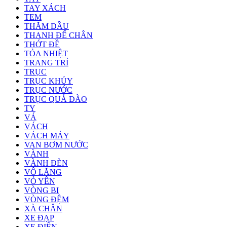
TAY XÁCH
TEM
THĂM DẦU
THANH ĐỂ CHÂN
THỚT ĐỀ
TỎA NHIỆT
TRANG TRÍ
TRỤC
TRỤC KHỦY
TRỤC NƯỚC
TRỤC QUẢ ĐÀO
TY
VÁ
VÁCH
VÁCH MÁY
VAN BƠM NƯỚC
VÀNH
VÀNH ĐÈN
VÔ LĂNG
VỎ YÊN
VÒNG BI
VÒNG ĐỆM
XÀ CHÂN
XE ĐẠP
XE ĐIỆN