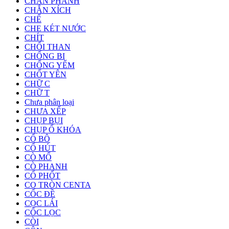
CHÂN PHANH
CHẮN XÍCH
CHẾ
CHE KÉT NƯỚC
CHÍT
CHỔI THAN
CHỐNG BI
CHỐNG YẾM
CHỐT YÊN
CHỮ C
CHỮ T
Chưa phân loại
CHƯA XẾP
CHỤP BỤI
CHỤP Ổ KHÓA
CỔ BÔ
CỔ HÚT
CÒ MỔ
CÒ PHANH
CỔ PHỐT
CO TRÒN CENTA
CỐC ĐỀ
CỌC LÁI
CỐC LỌC
CÒI