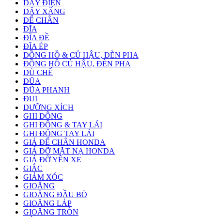
DÂY ĐIỆN
DÂY XĂNG
ĐỂ CHÂN
ĐĨA
ĐĨA ĐỀ
ĐĨA ÉP
ĐỒNG HỒ & CỦ HẬU, ĐÈN PHA
ĐỒNG HỒ CỦ HẬU, ĐÈN PHA
DÙ CHẾ
ĐŨA
ĐŨA PHANH
ĐUI
DƯỠNG XÍCH
GHI ĐÔNG
GHI ĐÔNG & TAY LÁI
GHI ĐÔNG TAY LÁI
GIÁ ĐỂ CHÂN HONDA
GIÁ ĐỠ MẶT NẠ HONDA
GIÁ ĐỠ YÊN XE
GIẮC
GIẢM XÓC
GIOĂNG
GIOĂNG ĐẦU BÒ
GIOĂNG LÁP
GIOĂNG TRÒN