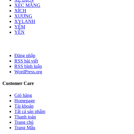
XÉC MĂNG
XÍCH
XƯƠNG
XYLANH
YẾM
YÊN
Đăng nhập
RSS bài viết
RSS bình luận
WordPress.org
Customer Care
Giỏ hàng
Homepage
Tài khoản
Tất cả sản phẩm
Thanh toán
Trang chủ
Trang Mẫu