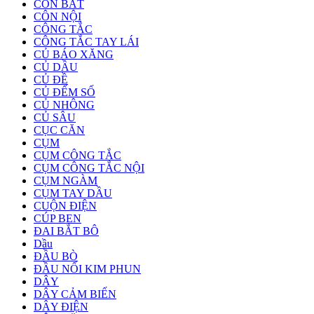
CỒN BÁT
CÔN NỘI
CÔNG TẮC
CÔNG TẮC TAY LÁI
CỦ BÁO XĂNG
CỦ DẦU
CỦ ĐỀ
CỦ ĐẾM SỐ
CỦ NHÔNG
CỦ SÂU
CỤC CĂN
CỤM
CỤM CÔNG TẮC
CỤM CÔNG TẮC NỘI
CỤM NGÀM
CỤM TAY DẦU
CUỘN ĐIỆN
CÚP BEN
ĐAI BẮT BÔ
Dầu
ĐẦU BÒ
ĐẦU NỐI KIM PHUN
DÂY
DÂY CẢM BIẾN
DÂY ĐIỆN