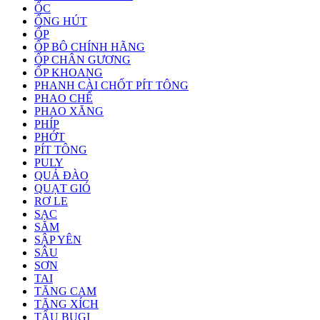
ỐC
ỐNG HÚT
ỐP
ỐP BÔ CHÍNH HÃNG
ỐP CHÂN GƯƠNG
ỐP KHOANG
PHANH CÀI CHỐT PÍT TÔNG
PHAO CHẾ
PHAO XĂNG
PHÍP
PHỚT
PÍT TÔNG
PULY
QUẢ ĐÀO
QUẠT GIÓ
RƠ LE
SẠC
SĂM
SẬP YÊN
SÂU
SƠN
TAI
TĂNG CAM
TĂNG XÍCH
TẨU BUGI