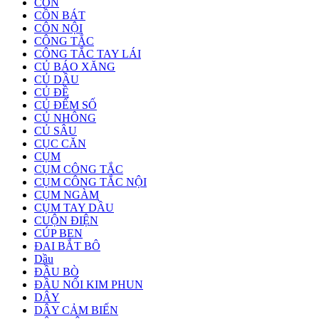
CÔN
CỒN BÁT
CÔN NỘI
CÔNG TẮC
CÔNG TẮC TAY LÁI
CỦ BÁO XĂNG
CỦ DẦU
CỦ ĐỀ
CỦ ĐẾM SỐ
CỦ NHÔNG
CỦ SÂU
CỤC CĂN
CỤM
CỤM CÔNG TẮC
CỤM CÔNG TẮC NỘI
CỤM NGÀM
CỤM TAY DẦU
CUỘN ĐIỆN
CÚP BEN
ĐAI BẮT BÔ
Dầu
ĐẦU BÒ
ĐẦU NỐI KIM PHUN
DÂY
DÂY CẢM BIẾN