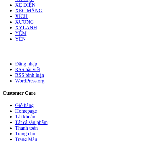
XE ĐIỆN
XÉC MĂNG
XÍCH
XƯƠNG
XYLANH
YẾM
YÊN
Đăng nhập
RSS bài viết
RSS bình luận
WordPress.org
Customer Care
Giỏ hàng
Homepage
Tài khoản
Tất cả sản phẩm
Thanh toán
Trang chủ
Trang Mẫu