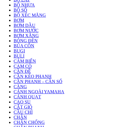
BỘ NHỰA
BỘ SỐ
BỘ XÉC MĂNG
BƠM
BƠM DẦU
BƠM NƯỚC
BƠM XĂNG
BÓNG ĐÈN
BÚA CÔN
BUGI
BULI
CẢM BIẾN
CAM CÒ
CẦN ĐỀ
CẦN KÉO PHANH
CẦN PHANH – CẦN SỐ
CÀNG
CÁNH NGOÀI YAMAHA
CÁNH QUẠT
CAO SU
CẮT GIÓ
CẦU CHÌ
CHÂN
CHÂN CHỐNG