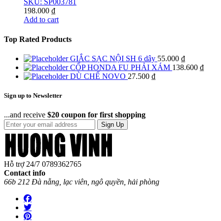
SKU: SP003781
198.000
₫
Add to cart
Top Rated Products
GIẮC SẠC NỘI SH 6 dây
55.000
₫
CỐP HONDA FU PHẢI XÁM
138.600
₫
DÙ CHẾ NOVO
27.500
₫
Sign up to Newsletter
...and receive
$20 coupon for first shopping
Sign Up
Hỗ trợ 24/7
0789362765
Contact info
66b 212 Đà nẵng, lạc viên, ngô quyền, hải phòng