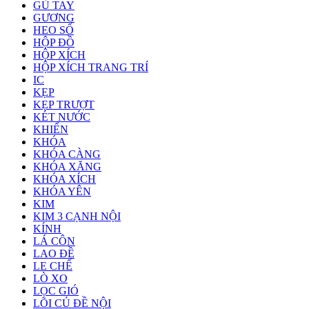
GÙ TAY
GƯƠNG
HEO SỐ
HỘP ĐỒ
HỘP XÍCH
HỘP XÍCH TRANG TRÍ
IC
KẸP
KẸP TRƯỢT
KÉT NƯỚC
KHIỂN
KHÓA
KHÓA CÀNG
KHÓA XĂNG
KHÓA XÍCH
KHÓA YÊN
KIM
KIM 3 CẠNH NỘI
KÍNH
LÁ CÔN
LAO ĐỀ
LE CHẾ
LÒ XO
LỌC GIÓ
LÕI CỦ ĐỀ NỘI