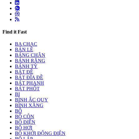
Find it Fast
BA CHẠC
BẢN LỀ
BÁNG CHÂN
BÁNH RĂNG
BÁNH TỲ
BÁT ĐỀ
BÁT ĐĨA ĐỀ
BÁT PHANH
BÁT PHỐT
BI
BÌNH ẮC QUY
BÌNH XĂNG
BÔ
BỘ CÔN
BỘ ĐIỆN
BỘ HƠI
BỘ KHỞI ĐỘNG ĐIỆN
BỘ LÁP