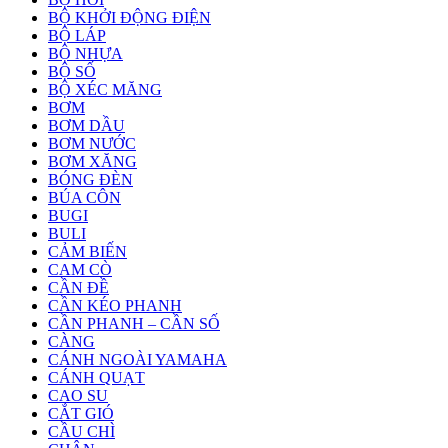
BỘ KHỞI ĐỘNG ĐIỆN
BỘ LÁP
BỘ NHỰA
BỘ SỐ
BỘ XÉC MĂNG
BƠM
BƠM DẦU
BƠM NƯỚC
BƠM XĂNG
BÓNG ĐÈN
BÚA CÔN
BUGI
BULI
CẢM BIẾN
CAM CÒ
CẦN ĐỀ
CẦN KÉO PHANH
CẦN PHANH – CẦN SỐ
CÀNG
CÁNH NGOÀI YAMAHA
CÁNH QUẠT
CAO SU
CẮT GIÓ
CẦU CHÌ