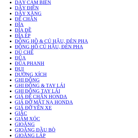
DÂY CẢM BIẾN
DÂY ĐIỆN
DÂY XĂNG
ĐỂ CHÂN
ĐĨA
ĐĨA ĐỀ
ĐĨA ÉP
ĐỒNG HỒ & CỦ HẬU, ĐÈN PHA
ĐỒNG HỒ CỦ HẬU, ĐÈN PHA
DÙ CHẾ
ĐŨA
ĐŨA PHANH
ĐUI
DƯỠNG XÍCH
GHI ĐÔNG
GHI ĐÔNG & TAY LÁI
GHI ĐÔNG TAY LÁI
GIÁ ĐỂ CHÂN HONDA
GIÁ ĐỠ MẶT NẠ HONDA
GIÁ ĐỠ YÊN XE
GIẮC
GIẢM XÓC
GIOĂNG
GIOĂNG ĐẦU BÒ
GIOĂNG LÁP