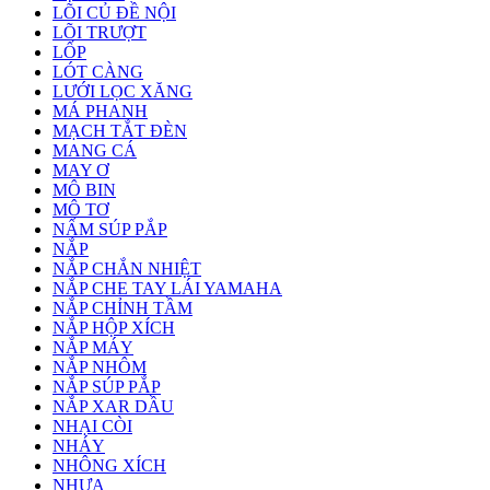
LÕI CỦ ĐỀ NỘI
LÕI TRƯỢT
LỐP
LÓT CÀNG
LƯỚI LỌC XĂNG
MÁ PHANH
MẠCH TẮT ĐÈN
MANG CÁ
MAY Ơ
MÔ BIN
MÔ TƠ
NẤM SÚP PẮP
NẮP
NẮP CHẮN NHIỆT
NẮP CHE TAY LÁI YAMAHA
NẮP CHỈNH TẦM
NẮP HỘP XÍCH
NẮP MÁY
NẮP NHÔM
NẮP SÚP PẮP
NẮP XAR DẦU
NHẠI CÒI
NHÁY
NHÔNG XÍCH
NHỰA