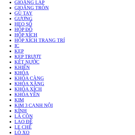
GIOĂNG LÁP
GIOĂNG TRÒN
GÙ TAY
GƯƠNG
HEO SỐ
HỘP ĐỒ
HỘP XÍCH
HỘP XÍCH TRANG TRÍ
IC
KẸP
KẸP TRƯỢT
KÉT NƯỚC
KHIỂN
KHÓA
KHÓA CÀNG
KHÓA XĂNG
KHÓA XÍCH
KHÓA YÊN
KIM
KIM 3 CẠNH NỘI
KÍNH
LÁ CÔN
LAO ĐỀ
LE CHẾ
LÒ XO