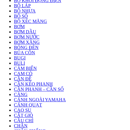
BỘ KHỞI ĐỘNG ĐIỆN
BỘ LÁP
BỘ NHỰA
BỘ SỐ
BỘ XÉC MĂNG
BƠM
BƠM DẦU
BƠM NƯỚC
BƠM XĂNG
BÓNG ĐÈN
BÚA CÔN
BUGI
BULI
CẢM BIẾN
CAM CÒ
CẦN ĐỀ
CẦN KÉO PHANH
CẦN PHANH – CẦN SỐ
CÀNG
CÁNH NGOÀI YAMAHA
CÁNH QUẠT
CAO SU
CẮT GIÓ
CẦU CHÌ
CHÂN