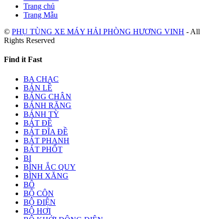
Trang chủ
Trang Mẫu
©
PHỤ TÙNG XE MÁY HẢI PHÒNG HƯƠNG VINH
- All
Rights Reserved
Find it Fast
BA CHẠC
BẢN LỀ
BÁNG CHÂN
BÁNH RĂNG
BÁNH TỲ
BÁT ĐỀ
BÁT ĐĨA ĐỀ
BÁT PHANH
BÁT PHỐT
BI
BÌNH ẮC QUY
BÌNH XĂNG
BÔ
BỘ CÔN
BỘ ĐIỆN
BỘ HƠI