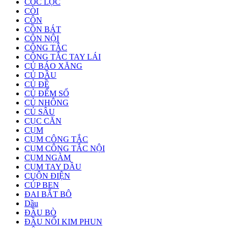
CỐC LỌC
CÒI
CÔN
CỒN BÁT
CÔN NỘI
CÔNG TẮC
CÔNG TẮC TAY LÁI
CỦ BÁO XĂNG
CỦ DẦU
CỦ ĐỀ
CỦ ĐẾM SỐ
CỦ NHÔNG
CỦ SÂU
CỤC CĂN
CỤM
CỤM CÔNG TẮC
CỤM CÔNG TẮC NỘI
CỤM NGÀM
CỤM TAY DẦU
CUỘN ĐIỆN
CÚP BEN
ĐAI BẮT BÔ
Dầu
ĐẦU BÒ
ĐẦU NỐI KIM PHUN