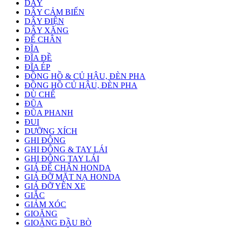
DÂY
DÂY CẢM BIẾN
DÂY ĐIỆN
DÂY XĂNG
ĐỂ CHÂN
ĐĨA
ĐĨA ĐỀ
ĐĨA ÉP
ĐỒNG HỒ & CỦ HẬU, ĐÈN PHA
ĐỒNG HỒ CỦ HẬU, ĐÈN PHA
DÙ CHẾ
ĐŨA
ĐŨA PHANH
ĐUI
DƯỠNG XÍCH
GHI ĐÔNG
GHI ĐÔNG & TAY LÁI
GHI ĐÔNG TAY LÁI
GIÁ ĐỂ CHÂN HONDA
GIÁ ĐỠ MẶT NẠ HONDA
GIÁ ĐỠ YÊN XE
GIẮC
GIẢM XÓC
GIOĂNG
GIOĂNG ĐẦU BÒ