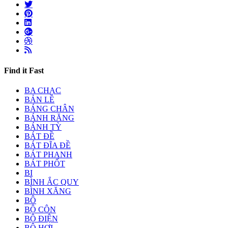
Find it Fast
BA CHẠC
BẢN LỀ
BÁNG CHÂN
BÁNH RĂNG
BÁNH TỲ
BÁT ĐỀ
BÁT ĐĨA ĐỀ
BÁT PHANH
BÁT PHỐT
BI
BÌNH ẮC QUY
BÌNH XĂNG
BÔ
BỘ CÔN
BỘ ĐIỆN
BỘ HƠI