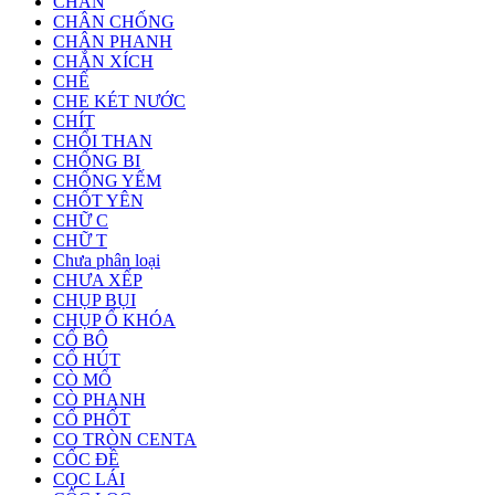
CHÂN
CHÂN CHỐNG
CHÂN PHANH
CHẮN XÍCH
CHẾ
CHE KÉT NƯỚC
CHÍT
CHỔI THAN
CHỐNG BI
CHỐNG YẾM
CHỐT YÊN
CHỮ C
CHỮ T
Chưa phân loại
CHƯA XẾP
CHỤP BỤI
CHỤP Ổ KHÓA
CỔ BÔ
CỔ HÚT
CÒ MỔ
CÒ PHANH
CỔ PHỐT
CO TRÒN CENTA
CỐC ĐỀ
CỌC LÁI