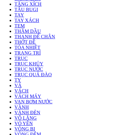
TĂNG XÍCH
TẨU BUGI
TAY
TAY XÁCH
TEM
THĂM DẦU
THANH ĐỂ CHÂN
THỚT ĐỀ
TỎA NHIỆT
TRANG TRÍ
TRỤC
TRỤC KHỦY
TRỤC NƯỚC
TRỤC QUẢ ĐÀO
TY
VÁ
VÁCH
VÁCH MÁY
VAN BƠM NƯỚC
VÀNH
VÀNH ĐÈN
VÔ LĂNG
VỎ YÊN
VÒNG BI
VÒNG ĐỆM