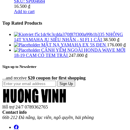
SKU: SP004684
16.500
₫
Add to cart
Top Rated Products
NHÔNG
14T YAMAHA JU SIÊU NHÂN - SI FI 1 CÁI
38.500
₫
MẶT NẠ YAMAHA EX 5S ĐEN
176.000
₫
CÁNH YẾM NGOÀI HONDA WAVE MỚI
18-19 CAM CÓ TEM TRÁI
247.000
₫
Sign up to Newsletter
...and receive
$20 coupon for first shopping
Sign Up
Hỗ trợ 24/7
0789362765
Contact info
66b 212 Đà nẵng, lạc viên, ngô quyền, hải phòng