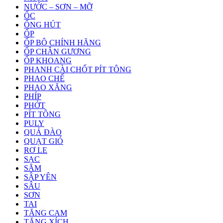
NƯỚC – SƠN – MỠ
ỐC
ỐNG HÚT
ỐP
ỐP BÔ CHÍNH HÃNG
ỐP CHÂN GƯƠNG
ỐP KHOANG
PHANH CÀI CHỐT PÍT TÔNG
PHAO CHẾ
PHAO XĂNG
PHÍP
PHỚT
PÍT TÔNG
PULY
QUẢ ĐÀO
QUẠT GIÓ
RƠ LE
SẠC
SĂM
SẬP YÊN
SÂU
SƠN
TAI
TĂNG CAM
TĂNG XÍCH