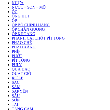
NHỰA
NƯỚC – SƠN – MỠ
ỐC
ỐNG HÚT
ỐP
ỐP BÔ CHÍNH HÃNG
ỐP CHÂN GƯƠNG
ỐP KHOANG
PHANH CÀI CHỐT PÍT TÔNG
PHAO CHẾ
PHAO XĂNG
PHÍP
PHỚT
PÍT TÔNG
PULY
QUẢ ĐÀO
QUẠT GIÓ
RƠ LE
SẠC
SĂM
SẬP YÊN
SÂU
SƠN
TAI
TĂNG CAM