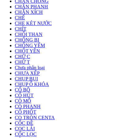
CHÂN CHỐNG
CHÂN PHANH
CHẮN XÍCH
CHẾ
CHE KÉT NƯỚC
CHÍT
CHỔI THAN
CHỐNG BI
CHỐNG YẾM
CHỐT YÊN
CHỮ C
CHỮ T
Chưa phân loại
CHƯA XẾP
CHỤP BỤI
CHỤP Ổ KHÓA
CỔ BÔ
CỔ HÚT
CÒ MỔ
CÒ PHANH
CỔ PHỐT
CO TRÒN CENTA
CỐC ĐỀ
CỌC LÁI
CỐC LỌC