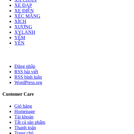
XE ĐẠP
XE ĐIỆN
XÉC MĂNG
XÍCH
XƯƠNG
XYLANH
YẾM
YÊN
Đăng nhập
RSS bài viết
RSS bình luận
WordPress.org
Customer Care
Giỏ hàng
Homepage
Tài khoản
Tất cả sản phẩm
Thanh toán
Trang chủ