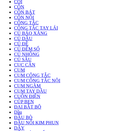
CÒI
CÔN
CỒN BÁT
CÔN NỘI
CÔNG TẮC
CÔNG TẮC TAY LÁI
CỦ BÁO XĂNG
CỦ DẦU
CỦ ĐỀ
CỦ ĐẾM SỐ
CỦ NHÔNG
CỦ SÂU
CỤC CĂN
CỤM
CỤM CÔNG TẮC
CỤM CÔNG TẮC NỘI
CỤM NGÀM
CỤM TAY DẦU
CUỘN ĐIỆN
CÚP BEN
ĐAI BẮT BÔ
Dầu
ĐẦU BÒ
ĐẦU NỐI KIM PHUN
DÂY