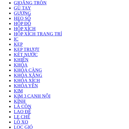
GIOĂNG TRÒN
GÙ TAY
GƯƠNG
HEO SỐ
HỘP ĐỒ
HỘP XÍCH
HỘP XÍCH TRANG TRÍ
IC
KẸP
KẸP TRƯỢT
KÉT NƯỚC
KHIỂN
KHÓA
KHÓA CÀNG
KHÓA XĂNG
KHÓA XÍCH
KHÓA YÊN
KIM
KIM 3 CẠNH NỘI
KÍNH
LÁ CÔN
LAO ĐỀ
LE CHẾ
LÒ XO
LỌC GIÓ