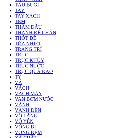
TẨU BUGI
TAY
TAY XÁCH
TEM
THĂM DẦU
THANH ĐỂ CHÂN
THỚT ĐỀ
TỎA NHIỆT
TRANG TRÍ
TRỤC
TRỤC KHỦY
TRỤC NƯỚC
TRỤC QUẢ ĐÀO
TY
VÁ
VÁCH
VÁCH MÁY
VAN BƠM NƯỚC
VÀNH
VÀNH ĐÈN
VÔ LĂNG
VỎ YÊN
VÒNG BI
VÒNG ĐỆM
XÀ CHÂN