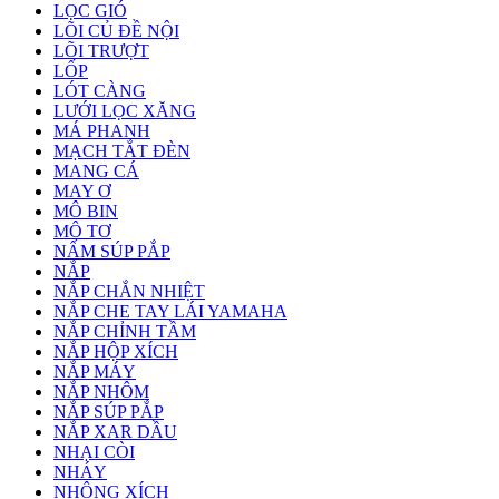
LỌC GIÓ
LÕI CỦ ĐỀ NỘI
LÕI TRƯỢT
LỐP
LÓT CÀNG
LƯỚI LỌC XĂNG
MÁ PHANH
MẠCH TẮT ĐÈN
MANG CÁ
MAY Ơ
MÔ BIN
MÔ TƠ
NẤM SÚP PẮP
NẮP
NẮP CHẮN NHIỆT
NẮP CHE TAY LÁI YAMAHA
NẮP CHỈNH TẦM
NẮP HỘP XÍCH
NẮP MÁY
NẮP NHÔM
NẮP SÚP PẮP
NẮP XAR DẦU
NHẠI CÒI
NHÁY
NHÔNG XÍCH