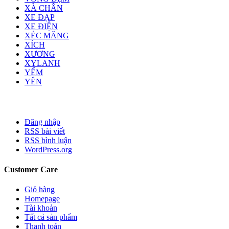
XÀ CHÂN
XE ĐẠP
XE ĐIỆN
XÉC MĂNG
XÍCH
XƯƠNG
XYLANH
YẾM
YÊN
Đăng nhập
RSS bài viết
RSS bình luận
WordPress.org
Customer Care
Giỏ hàng
Homepage
Tài khoản
Tất cả sản phẩm
Thanh toán