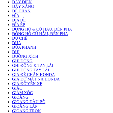
DÂY ĐIỆN
DÂY XĂNG
ĐỂ CHÂN
ĐĨA
ĐĨA ĐỀ
ĐĨA ÉP
ĐỒNG HỒ & CỦ HẬU, ĐÈN PHA
ĐỒNG HỒ CỦ HẬU, ĐÈN PHA
DÙ CHẾ
ĐŨA
ĐŨA PHANH
ĐUI
DƯỠNG XÍCH
GHI ĐÔNG
GHI ĐÔNG & TAY LÁI
GHI ĐÔNG TAY LÁI
GIÁ ĐỂ CHÂN HONDA
GIÁ ĐỠ MẶT NẠ HONDA
GIÁ ĐỠ YÊN XE
GIẮC
GIẢM XÓC
GIOĂNG
GIOĂNG ĐẦU BÒ
GIOĂNG LÁP
GIOĂNG TRÒN