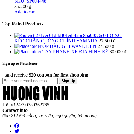
SKU: SP004448
35.200
₫
Add to cart
Top Rated Products
LÒ XO
KÉO CHÂN CHỐNG CHÍNH YAMAHA
27.500
₫
ỐP ĐẦU GHI WAVE ĐEN
27.500
₫
TAY PHANH XE ĐIA HỈNH RẺ
30.000
₫
Sign up to Newsletter
...and receive
$20 coupon for first shopping
Sign Up
Hỗ trợ 24/7
0789362765
Contact info
66b 212 Đà nẵng, lạc viên, ngô quyền, hải phòng