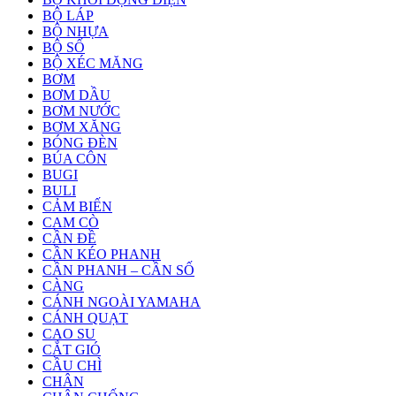
BỘ LÁP
BỘ NHỰA
BỘ SỐ
BỘ XÉC MĂNG
BƠM
BƠM DẦU
BƠM NƯỚC
BƠM XĂNG
BÓNG ĐÈN
BÚA CÔN
BUGI
BULI
CẢM BIẾN
CAM CÒ
CẦN ĐỀ
CẦN KÉO PHANH
CẦN PHANH – CẦN SỐ
CÀNG
CÁNH NGOÀI YAMAHA
CÁNH QUẠT
CAO SU
CẮT GIÓ
CẦU CHÌ
CHÂN