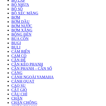
BỘ LÁP
BỘ NHỰA
BỘ SỐ
BỘ XÉC MĂNG
BƠM
BƠM DẦU
BƠM NƯỚC
BƠM XĂNG
BÓNG ĐÈN
BÚA CÔN
BUGI
BULI
CẢM BIẾN
CAM CÒ
CẦN ĐỀ
CẦN KÉO PHANH
CẦN PHANH – CẦN SỐ
CÀNG
CÁNH NGOÀI YAMAHA
CÁNH QUẠT
CAO SU
CẮT GIÓ
CẦU CHÌ
CHÂN
CHÂN CHỐNG