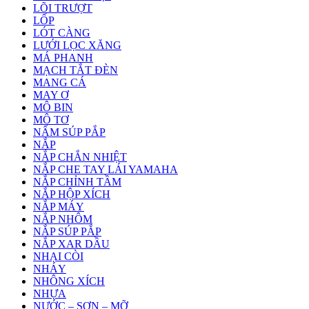
LÕI TRƯỢT
LỐP
LÓT CÀNG
LƯỚI LỌC XĂNG
MÁ PHANH
MẠCH TẮT ĐÈN
MANG CÁ
MAY Ơ
MÔ BIN
MÔ TƠ
NẤM SÚP PẮP
NẮP
NẮP CHẮN NHIỆT
NẮP CHE TAY LÁI YAMAHA
NẮP CHỈNH TẦM
NẮP HỘP XÍCH
NẮP MÁY
NẮP NHÔM
NẮP SÚP PẮP
NẮP XAR DẦU
NHẠI CÒI
NHÁY
NHÔNG XÍCH
NHỰA
NƯỚC – SƠN – MỠ