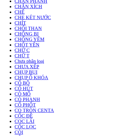
CHÂN PHANH
CHẮN XÍCH
CHẾ
CHE KÉT NƯỚC
CHÍT
CHỔI THAN
CHỐNG BI
CHỐNG YẾM
CHỐT YÊN
CHỮ C
CHỮ T
Chưa phân loại
CHƯA XẾP
CHỤP BỤI
CHỤP Ổ KHÓA
CỔ BÔ
CỔ HÚT
CÒ MỔ
CÒ PHANH
CỔ PHỐT
CO TRÒN CENTA
CỐC ĐỀ
CỌC LÁI
CỐC LỌC
CÒI