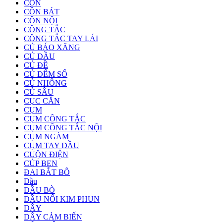
CÔN
CỒN BÁT
CÔN NỘI
CÔNG TẮC
CÔNG TẮC TAY LÁI
CỦ BÁO XĂNG
CỦ DẦU
CỦ ĐỀ
CỦ ĐẾM SỐ
CỦ NHÔNG
CỦ SÂU
CỤC CĂN
CỤM
CỤM CÔNG TẮC
CỤM CÔNG TẮC NỘI
CỤM NGÀM
CỤM TAY DẦU
CUỘN ĐIỆN
CÚP BEN
ĐAI BẮT BÔ
Dầu
ĐẦU BÒ
ĐẦU NỐI KIM PHUN
DÂY
DÂY CẢM BIẾN