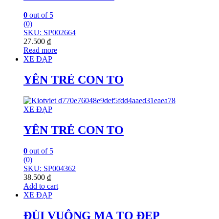
0
out of 5
(0)
SKU: SP002664
27.500
₫
Read more
XE ĐẠP
YÊN TRẺ CON TO
XE ĐẠP
YÊN TRẺ CON TO
0
out of 5
(0)
SKU: SP004362
38.500
₫
Add to cart
XE ĐẠP
ĐÙI VUÔNG MẠ TO ĐẸP