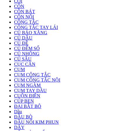
CÒI
CÔN
CỒN BÁT
CÔN NỘI
CÔNG TẮC
CÔNG TẮC TAY LÁI
CỦ BÁO XĂNG
CỦ DẦU
CỦ ĐỀ
CỦ ĐẾM SỐ
CỦ NHÔNG
CỦ SÂU
CỤC CĂN
CỤM
CỤM CÔNG TẮC
CỤM CÔNG TẮC NỘI
CỤM NGÀM
CỤM TAY DẦU
CUỘN ĐIỆN
CÚP BEN
ĐAI BẮT BÔ
Dầu
ĐẦU BÒ
ĐẦU NỐI KIM PHUN
DÂY