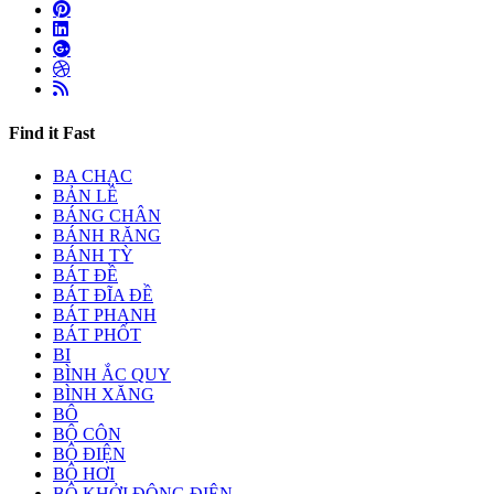
Find it Fast
BA CHẠC
BẢN LỀ
BÁNG CHÂN
BÁNH RĂNG
BÁNH TỲ
BÁT ĐỀ
BÁT ĐĨA ĐỀ
BÁT PHANH
BÁT PHỐT
BI
BÌNH ẮC QUY
BÌNH XĂNG
BÔ
BỘ CÔN
BỘ ĐIỆN
BỘ HƠI
BỘ KHỞI ĐỘNG ĐIỆN