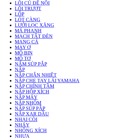
LÕI CỦ ĐỀ NỘI
LÕI TRƯỢT
LỐP
LÓT CÀNG
LƯỚI LỌC XĂNG
MÁ PHANH
MẠCH TẮT ĐÈN
MANG CÁ
MAY Ơ
MÔ BIN
MÔ TƠ
NẤM SÚP PẮP
NẮP
NẮP CHẮN NHIỆT
NẮP CHE TAY LÁI YAMAHA
NẮP CHỈNH TẦM
NẮP HỘP XÍCH
NẮP MÁY
NẮP NHÔM
NẮP SÚP PẮP
NẮP XAR DẦU
NHẠI CÒI
NHÁY
NHÔNG XÍCH
NHỰA