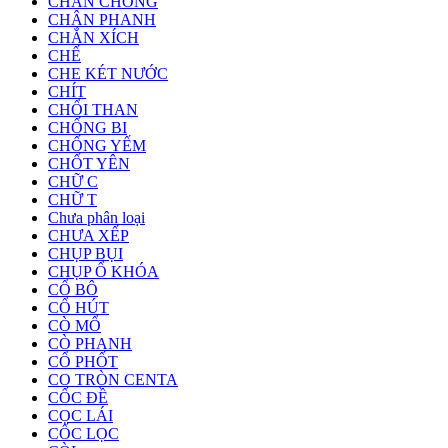
CHÂN CHỐNG
CHÂN PHANH
CHẮN XÍCH
CHẾ
CHE KÉT NƯỚC
CHÍT
CHỔI THAN
CHỐNG BI
CHỐNG YẾM
CHỐT YÊN
CHỮ C
CHỮ T
Chưa phân loại
CHƯA XẾP
CHỤP BỤI
CHỤP Ổ KHÓA
CỔ BÔ
CỔ HÚT
CÒ MỔ
CÒ PHANH
CỔ PHỐT
CO TRÒN CENTA
CỐC ĐỀ
CỌC LÁI
CỐC LỌC