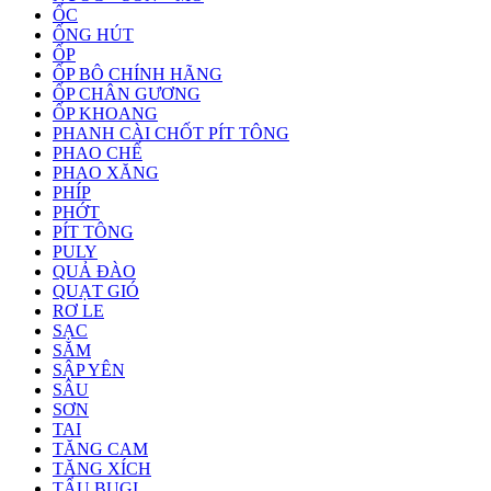
ỐC
ỐNG HÚT
ỐP
ỐP BÔ CHÍNH HÃNG
ỐP CHÂN GƯƠNG
ỐP KHOANG
PHANH CÀI CHỐT PÍT TÔNG
PHAO CHẾ
PHAO XĂNG
PHÍP
PHỚT
PÍT TÔNG
PULY
QUẢ ĐÀO
QUẠT GIÓ
RƠ LE
SẠC
SĂM
SẬP YÊN
SÂU
SƠN
TAI
TĂNG CAM
TĂNG XÍCH
TẨU BUGI