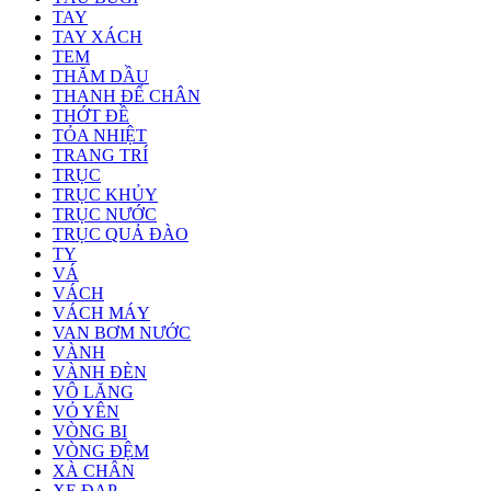
TAY
TAY XÁCH
TEM
THĂM DẦU
THANH ĐỂ CHÂN
THỚT ĐỀ
TỎA NHIỆT
TRANG TRÍ
TRỤC
TRỤC KHỦY
TRỤC NƯỚC
TRỤC QUẢ ĐÀO
TY
VÁ
VÁCH
VÁCH MÁY
VAN BƠM NƯỚC
VÀNH
VÀNH ĐÈN
VÔ LĂNG
VỎ YÊN
VÒNG BI
VÒNG ĐỆM
XÀ CHÂN
XE ĐẠP