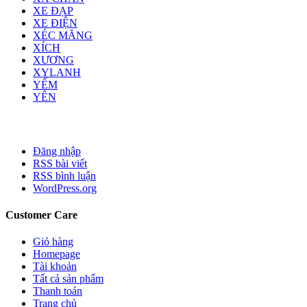
XE ĐẠP
XE ĐIỆN
XÉC MĂNG
XÍCH
XƯƠNG
XYLANH
YẾM
YÊN
Đăng nhập
RSS bài viết
RSS bình luận
WordPress.org
Customer Care
Giỏ hàng
Homepage
Tài khoản
Tất cả sản phẩm
Thanh toán
Trang chủ