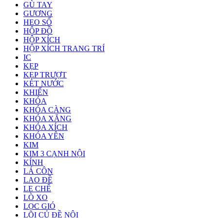
GÙ TAY
GƯƠNG
HEO SỐ
HỘP ĐỒ
HỘP XÍCH
HỘP XÍCH TRANG TRÍ
IC
KẸP
KẸP TRƯỢT
KÉT NƯỚC
KHIỂN
KHÓA
KHÓA CÀNG
KHÓA XĂNG
KHÓA XÍCH
KHÓA YÊN
KIM
KIM 3 CẠNH NỘI
KÍNH
LÁ CÔN
LAO ĐỀ
LE CHẾ
LÒ XO
LỌC GIÓ
LÕI CỦ ĐỀ NỘI