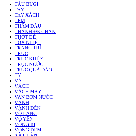
TẨU BUGI
TAY
TAY XÁCH
TEM
THĂM DẦU
THANH ĐỂ CHÂN
THỚT ĐỀ
TỎA NHIỆT
TRANG TRÍ
TRỤC
TRỤC KHỦY
TRỤC NƯỚC
TRỤC QUẢ ĐÀO
TY
VÁ
VÁCH
VÁCH MÁY
VAN BƠM NƯỚC
VÀNH
VÀNH ĐÈN
VÔ LĂNG
VỎ YÊN
VÒNG BI
VÒNG ĐỆM
XÀ CHÂN