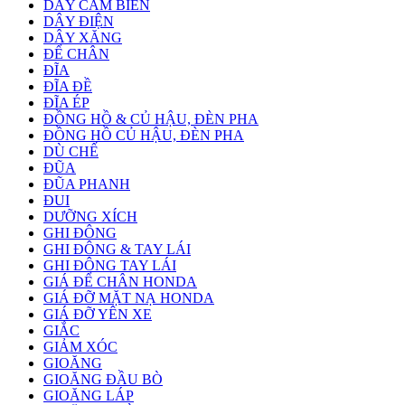
DÂY CẢM BIẾN
DÂY ĐIỆN
DÂY XĂNG
ĐỂ CHÂN
ĐĨA
ĐĨA ĐỀ
ĐĨA ÉP
ĐỒNG HỒ & CỦ HẬU, ĐÈN PHA
ĐỒNG HỒ CỦ HẬU, ĐÈN PHA
DÙ CHẾ
ĐŨA
ĐŨA PHANH
ĐUI
DƯỠNG XÍCH
GHI ĐÔNG
GHI ĐÔNG & TAY LÁI
GHI ĐÔNG TAY LÁI
GIÁ ĐỂ CHÂN HONDA
GIÁ ĐỠ MẶT NẠ HONDA
GIÁ ĐỠ YÊN XE
GIẮC
GIẢM XÓC
GIOĂNG
GIOĂNG ĐẦU BÒ
GIOĂNG LÁP