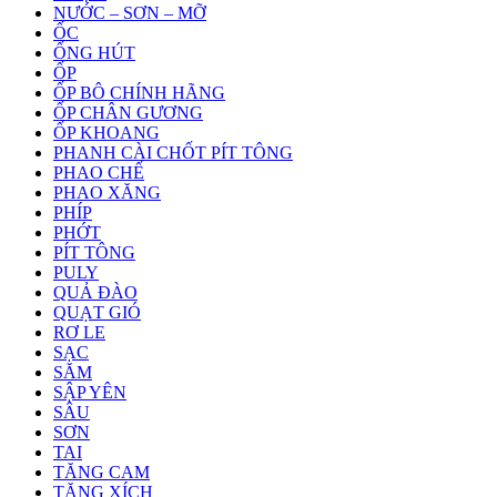
NƯỚC – SƠN – MỠ
ỐC
ỐNG HÚT
ỐP
ỐP BÔ CHÍNH HÃNG
ỐP CHÂN GƯƠNG
ỐP KHOANG
PHANH CÀI CHỐT PÍT TÔNG
PHAO CHẾ
PHAO XĂNG
PHÍP
PHỚT
PÍT TÔNG
PULY
QUẢ ĐÀO
QUẠT GIÓ
RƠ LE
SẠC
SĂM
SẬP YÊN
SÂU
SƠN
TAI
TĂNG CAM
TĂNG XÍCH