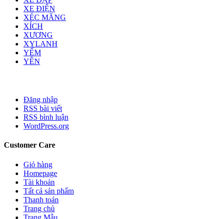
XE ĐIỆN
XÉC MĂNG
XÍCH
XƯƠNG
XYLANH
YẾM
YÊN
Đăng nhập
RSS bài viết
RSS bình luận
WordPress.org
Customer Care
Giỏ hàng
Homepage
Tài khoản
Tất cả sản phẩm
Thanh toán
Trang chủ
Trang Mẫu