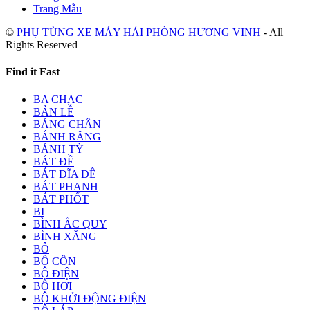
Trang Mẫu
©
PHỤ TÙNG XE MÁY HẢI PHÒNG HƯƠNG VINH
- All
Rights Reserved
Find it Fast
BA CHẠC
BẢN LỀ
BÁNG CHÂN
BÁNH RĂNG
BÁNH TỲ
BÁT ĐỀ
BÁT ĐĨA ĐỀ
BÁT PHANH
BÁT PHỐT
BI
BÌNH ẮC QUY
BÌNH XĂNG
BÔ
BỘ CÔN
BỘ ĐIỆN
BỘ HƠI
BỘ KHỞI ĐỘNG ĐIỆN