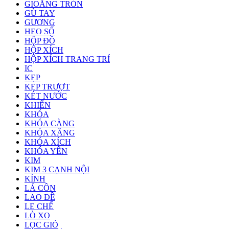
GIOĂNG TRÒN
GÙ TAY
GƯƠNG
HEO SỐ
HỘP ĐỒ
HỘP XÍCH
HỘP XÍCH TRANG TRÍ
IC
KẸP
KẸP TRƯỢT
KÉT NƯỚC
KHIỂN
KHÓA
KHÓA CÀNG
KHÓA XĂNG
KHÓA XÍCH
KHÓA YÊN
KIM
KIM 3 CẠNH NỘI
KÍNH
LÁ CÔN
LAO ĐỀ
LE CHẾ
LÒ XO
LỌC GIÓ