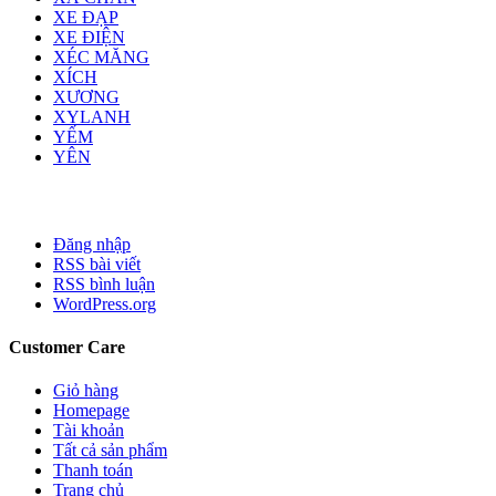
XE ĐẠP
XE ĐIỆN
XÉC MĂNG
XÍCH
XƯƠNG
XYLANH
YẾM
YÊN
Đăng nhập
RSS bài viết
RSS bình luận
WordPress.org
Customer Care
Giỏ hàng
Homepage
Tài khoản
Tất cả sản phẩm
Thanh toán
Trang chủ