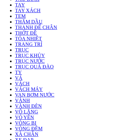
TAY
TAY XÁCH
TEM
THĂM DẦU
THANH ĐỂ CHÂN
THỚT ĐỀ
TỎA NHIỆT
TRANG TRÍ
TRỤC
TRỤC KHỦY
TRỤC NƯỚC
TRỤC QUẢ ĐÀO
TY
VÁ
VÁCH
VÁCH MÁY
VAN BƠM NƯỚC
VÀNH
VÀNH ĐÈN
VÔ LĂNG
VỎ YÊN
VÒNG BI
VÒNG ĐỆM
XÀ CHÂN
XE ĐẠP