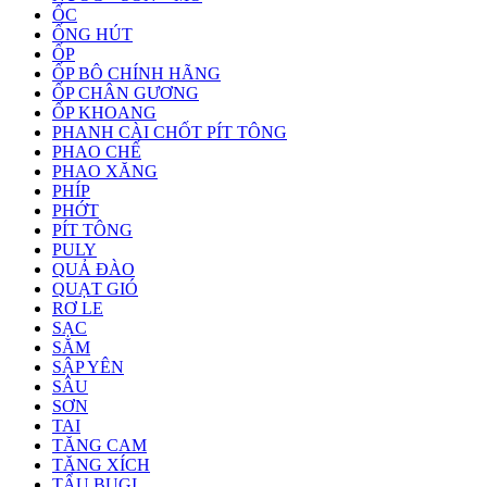
ỐC
ỐNG HÚT
ỐP
ỐP BÔ CHÍNH HÃNG
ỐP CHÂN GƯƠNG
ỐP KHOANG
PHANH CÀI CHỐT PÍT TÔNG
PHAO CHẾ
PHAO XĂNG
PHÍP
PHỚT
PÍT TÔNG
PULY
QUẢ ĐÀO
QUẠT GIÓ
RƠ LE
SẠC
SĂM
SẬP YÊN
SÂU
SƠN
TAI
TĂNG CAM
TĂNG XÍCH
TẨU BUGI