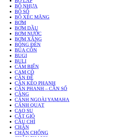
BỘ LÁP
BỘ NHỰA
BỘ SỐ
BỘ XÉC MĂNG
BƠM
BƠM DẦU
BƠM NƯỚC
BƠM XĂNG
BÓNG ĐÈN
BÚA CÔN
BUGI
BULI
CẢM BIẾN
CAM CÒ
CẦN ĐỀ
CẦN KÉO PHANH
CẦN PHANH – CẦN SỐ
CÀNG
CÁNH NGOÀI YAMAHA
CÁNH QUẠT
CAO SU
CẮT GIÓ
CẦU CHÌ
CHÂN
CHÂN CHỐNG