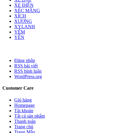
XE ĐIỆN
XÉC MĂNG
XÍCH
XƯƠNG
XYLANH
YẾM
YÊN
Đăng nhập
RSS bài viết
RSS bình luận
WordPress.org
Customer Care
Giỏ hàng
Homepage
Tài khoản
Tất cả sản phẩm
Thanh toán
Trang chủ
Trang Mẫu