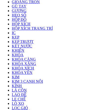
GIOĂNG TRÒN
GÙ TAY
GƯƠNG
HEO SỐ
HỘP ĐỒ
HỘP XÍCH
HỘP XÍCH TRANG TRÍ
IC
KẸP
KẸP TRƯỢT
KÉT NƯỚC
KHIỂN
KHÓA
KHÓA CÀNG
KHÓA XĂNG
KHÓA XÍCH
KHÓA YÊN
KIM
KIM 3 CẠNH NỘI
KÍNH
LÁ CÔN
LAO ĐỀ
LE CHẾ
LÒ XO
LỌC GIÓ