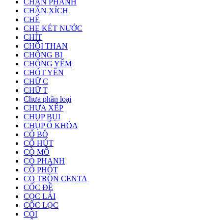
CHÂN PHANH
CHẮN XÍCH
CHẾ
CHE KÉT NƯỚC
CHÍT
CHỔI THAN
CHỐNG BI
CHỐNG YẾM
CHỐT YÊN
CHỮ C
CHỮ T
Chưa phân loại
CHƯA XẾP
CHỤP BỤI
CHỤP Ổ KHÓA
CỔ BÔ
CỔ HÚT
CÒ MỔ
CÒ PHANH
CỔ PHỐT
CO TRÒN CENTA
CỐC ĐỀ
CỌC LÁI
CỐC LỌC
CÒI