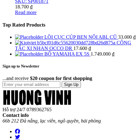
SKU: SP001871
18.700
₫
Read more
Top Rated Products
LÕI CỤC CÚP BEN NỘI ABL CŨ
33.000
₫
CÔNG
TẮC XI NHAN OCCO DR
17.600
₫
BÔ YAMAHA EX 5S
1.749.000
₫
Sign up to Newsletter
...and receive
$20 coupon for first shopping
Sign Up
Hỗ trợ 24/7
0789362765
Contact info
66b 212 Đà nẵng, lạc viên, ngô quyền, hải phòng