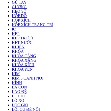
GÙ TAY
GƯƠNG
HEO SỐ
HỘP ĐỒ
HỘP XÍCH
HỘP XÍCH TRANG TRÍ
IC
KẸP
KẸP TRƯỢT
KÉT NƯỚC
KHIỂN
KHÓA
KHÓA CÀNG
KHÓA XĂNG
KHÓA XÍCH
KHÓA YÊN
KIM
KIM 3 CẠNH NỘI
KÍNH
LÁ CÔN
LAO ĐỀ
LE CHẾ
LÒ XO
LỌC GIÓ
LÕI CỦ ĐỀ NỘI