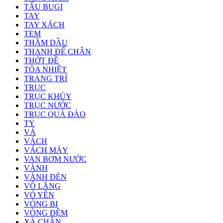
TẨU BUGI
TAY
TAY XÁCH
TEM
THĂM DẦU
THANH ĐỂ CHÂN
THỚT ĐỀ
TỎA NHIỆT
TRANG TRÍ
TRỤC
TRỤC KHỦY
TRỤC NƯỚC
TRỤC QUẢ ĐÀO
TY
VÁ
VÁCH
VÁCH MÁY
VAN BƠM NƯỚC
VÀNH
VÀNH ĐÈN
VÔ LĂNG
VỎ YÊN
VÒNG BI
VÒNG ĐỆM
XÀ CHÂN