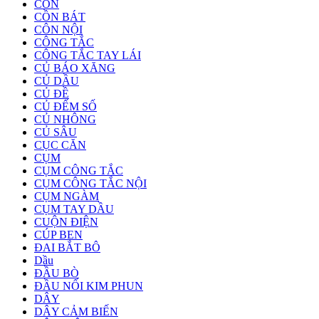
CÔN
CỒN BÁT
CÔN NỘI
CÔNG TẮC
CÔNG TẮC TAY LÁI
CỦ BÁO XĂNG
CỦ DẦU
CỦ ĐỀ
CỦ ĐẾM SỐ
CỦ NHÔNG
CỦ SÂU
CỤC CĂN
CỤM
CỤM CÔNG TẮC
CỤM CÔNG TẮC NỘI
CỤM NGÀM
CỤM TAY DẦU
CUỘN ĐIỆN
CÚP BEN
ĐAI BẮT BÔ
Dầu
ĐẦU BÒ
ĐẦU NỐI KIM PHUN
DÂY
DÂY CẢM BIẾN