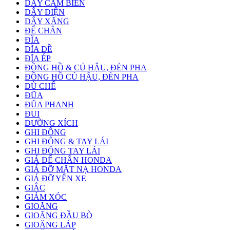
DÂY CẢM BIẾN
DÂY ĐIỆN
DÂY XĂNG
ĐỂ CHÂN
ĐĨA
ĐĨA ĐỀ
ĐĨA ÉP
ĐỒNG HỒ & CỦ HẬU, ĐÈN PHA
ĐỒNG HỒ CỦ HẬU, ĐÈN PHA
DÙ CHẾ
ĐŨA
ĐŨA PHANH
ĐUI
DƯỠNG XÍCH
GHI ĐÔNG
GHI ĐÔNG & TAY LÁI
GHI ĐÔNG TAY LÁI
GIÁ ĐỂ CHÂN HONDA
GIÁ ĐỠ MẶT NẠ HONDA
GIÁ ĐỠ YÊN XE
GIẮC
GIẢM XÓC
GIOĂNG
GIOĂNG ĐẦU BÒ
GIOĂNG LÁP