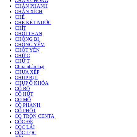
CHÂN CHỐNG
CHÂN PHANH
CHẮN XÍCH
CHẾ
CHE KÉT NƯỚC
CHÍT
CHỔI THAN
CHỐNG BI
CHỐNG YẾM
CHỐT YÊN
CHỮ C
CHỮ T
Chưa phân loại
CHƯA XẾP
CHỤP BỤI
CHỤP Ổ KHÓA
CỔ BÔ
CỔ HÚT
CÒ MỔ
CÒ PHANH
CỔ PHỐT
CO TRÒN CENTA
CỐC ĐỀ
CỌC LÁI
CỐC LỌC