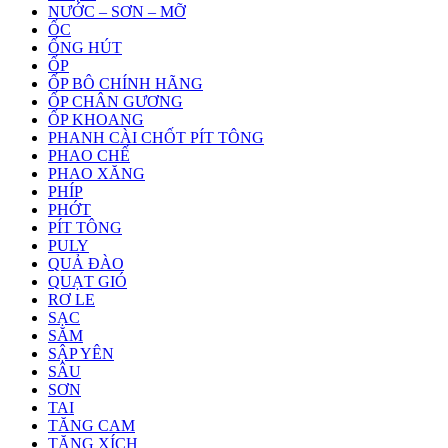
NƯỚC – SƠN – MỠ
ỐC
ỐNG HÚT
ỐP
ỐP BÔ CHÍNH HÃNG
ỐP CHÂN GƯƠNG
ỐP KHOANG
PHANH CÀI CHỐT PÍT TÔNG
PHAO CHẾ
PHAO XĂNG
PHÍP
PHỚT
PÍT TÔNG
PULY
QUẢ ĐÀO
QUẠT GIÓ
RƠ LE
SẠC
SĂM
SẬP YÊN
SÂU
SƠN
TAI
TĂNG CAM
TĂNG XÍCH