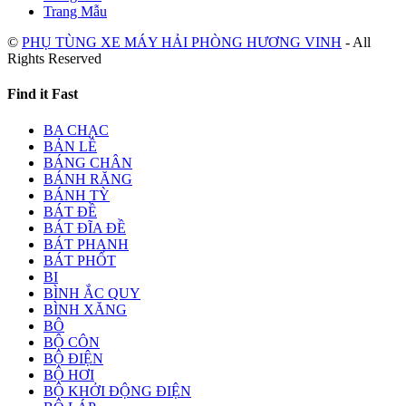
Trang Mẫu
©
PHỤ TÙNG XE MÁY HẢI PHÒNG HƯƠNG VINH
- All
Rights Reserved
Find it Fast
BA CHẠC
BẢN LỀ
BÁNG CHÂN
BÁNH RĂNG
BÁNH TỲ
BÁT ĐỀ
BÁT ĐĨA ĐỀ
BÁT PHANH
BÁT PHỐT
BI
BÌNH ẮC QUY
BÌNH XĂNG
BÔ
BỘ CÔN
BỘ ĐIỆN
BỘ HƠI
BỘ KHỞI ĐỘNG ĐIỆN