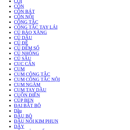
CÒI
CÔN
CỒN BÁT
CÔN NỘI
CÔNG TẮC
CÔNG TẮC TAY LÁI
CỦ BÁO XĂNG
CỦ DẦU
CỦ ĐỀ
CỦ ĐẾM SỐ
CỦ NHÔNG
CỦ SÂU
CỤC CĂN
CỤM
CỤM CÔNG TẮC
CỤM CÔNG TẮC NỘI
CỤM NGÀM
CỤM TAY DẦU
CUỘN ĐIỆN
CÚP BEN
ĐAI BẮT BÔ
Dầu
ĐẦU BÒ
ĐẦU NỐI KIM PHUN
DÂY