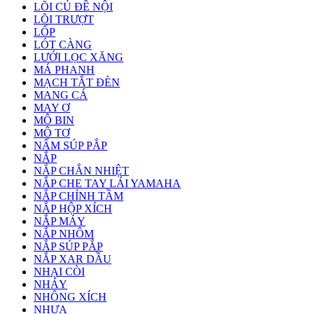
LÕI CỦ ĐỀ NỘI
LÕI TRƯỢT
LỐP
LÓT CÀNG
LƯỚI LỌC XĂNG
MÁ PHANH
MẠCH TẮT ĐÈN
MANG CÁ
MAY Ơ
MÔ BIN
MÔ TƠ
NẤM SÚP PẮP
NẮP
NẮP CHẮN NHIỆT
NẮP CHE TAY LÁI YAMAHA
NẮP CHỈNH TẦM
NẮP HỘP XÍCH
NẮP MÁY
NẮP NHÔM
NẮP SÚP PẮP
NẮP XAR DẦU
NHẠI CÒI
NHÁY
NHÔNG XÍCH
NHỰA