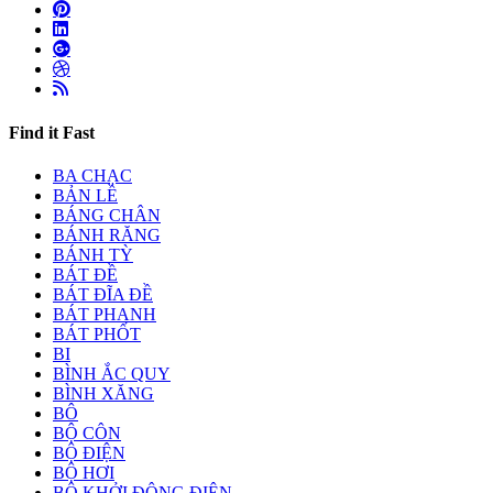
Find it Fast
BA CHẠC
BẢN LỀ
BÁNG CHÂN
BÁNH RĂNG
BÁNH TỲ
BÁT ĐỀ
BÁT ĐĨA ĐỀ
BÁT PHANH
BÁT PHỐT
BI
BÌNH ẮC QUY
BÌNH XĂNG
BÔ
BỘ CÔN
BỘ ĐIỆN
BỘ HƠI
BỘ KHỞI ĐỘNG ĐIỆN