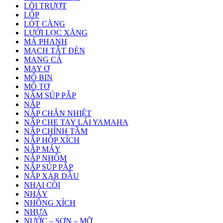
LÕI TRƯỢT
LỐP
LÓT CÀNG
LƯỚI LỌC XĂNG
MÁ PHANH
MẠCH TẮT ĐÈN
MANG CÁ
MAY Ơ
MÔ BIN
MÔ TƠ
NẤM SÚP PẮP
NẮP
NẮP CHẮN NHIỆT
NẮP CHE TAY LÁI YAMAHA
NẮP CHỈNH TẦM
NẮP HỘP XÍCH
NẮP MÁY
NẮP NHÔM
NẮP SÚP PẮP
NẮP XAR DẦU
NHẠI CÒI
NHÁY
NHÔNG XÍCH
NHỰA
NƯỚC – SƠN – MỠ