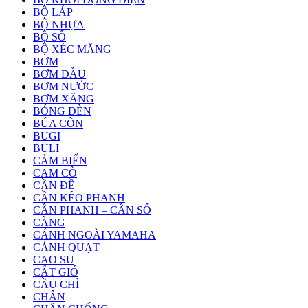
BỘ LÁP
BỘ NHỰA
BỘ SỐ
BỘ XÉC MĂNG
BƠM
BƠM DẦU
BƠM NƯỚC
BƠM XĂNG
BÓNG ĐÈN
BÚA CÔN
BUGI
BULI
CẢM BIẾN
CAM CÒ
CẦN ĐỀ
CẦN KÉO PHANH
CẦN PHANH – CẦN SỐ
CÀNG
CÁNH NGOÀI YAMAHA
CÁNH QUẠT
CAO SU
CẮT GIÓ
CẦU CHÌ
CHÂN