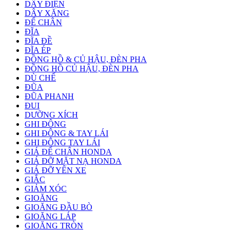
DÂY ĐIỆN
DÂY XĂNG
ĐỂ CHÂN
ĐĨA
ĐĨA ĐỀ
ĐĨA ÉP
ĐỒNG HỒ & CỦ HẬU, ĐÈN PHA
ĐỒNG HỒ CỦ HẬU, ĐÈN PHA
DÙ CHẾ
ĐŨA
ĐŨA PHANH
ĐUI
DƯỠNG XÍCH
GHI ĐÔNG
GHI ĐÔNG & TAY LÁI
GHI ĐÔNG TAY LÁI
GIÁ ĐỂ CHÂN HONDA
GIÁ ĐỠ MẶT NẠ HONDA
GIÁ ĐỠ YÊN XE
GIẮC
GIẢM XÓC
GIOĂNG
GIOĂNG ĐẦU BÒ
GIOĂNG LÁP
GIOĂNG TRÒN