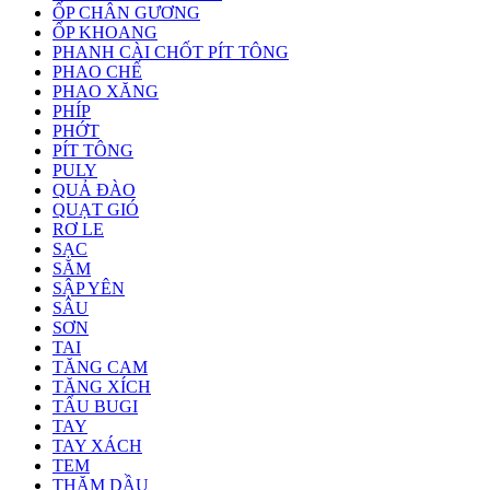
ỐP CHÂN GƯƠNG
ỐP KHOANG
PHANH CÀI CHỐT PÍT TÔNG
PHAO CHẾ
PHAO XĂNG
PHÍP
PHỚT
PÍT TÔNG
PULY
QUẢ ĐÀO
QUẠT GIÓ
RƠ LE
SẠC
SĂM
SẬP YÊN
SÂU
SƠN
TAI
TĂNG CAM
TĂNG XÍCH
TẨU BUGI
TAY
TAY XÁCH
TEM
THĂM DẦU