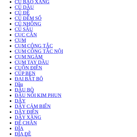
CỦ BÁO XĂNG
CỦ DẦU
CỦ ĐỀ
CỦ ĐẾM SỐ
CỦ NHÔNG
CỦ SÂU
CỤC CĂN
CỤM
CỤM CÔNG TẮC
CỤM CÔNG TẮC NỘI
CỤM NGÀM
CỤM TAY DẦU
CUỘN ĐIỆN
CÚP BEN
ĐAI BẮT BÔ
Dầu
ĐẦU BÒ
ĐẦU NỐI KIM PHUN
DÂY
DÂY CẢM BIẾN
DÂY ĐIỆN
DÂY XĂNG
ĐỂ CHÂN
ĐĨA
ĐĨA ĐỀ