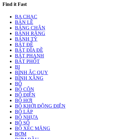
Find it Fast
BA CHẠC
BẢN LỀ
BÁNG CHÂN
BÁNH RĂNG
BÁNH TỲ
BÁT ĐỀ
BÁT ĐĨA ĐỀ
BÁT PHANH
BÁT PHỐT
BI
BÌNH ẮC QUY
BÌNH XĂNG
BÔ
BỘ CÔN
BỘ ĐIỆN
BỘ HƠI
BỘ KHỞI ĐỘNG ĐIỆN
BỘ LÁP
BỘ NHỰA
BỘ SỐ
BỘ XÉC MĂNG
BƠM