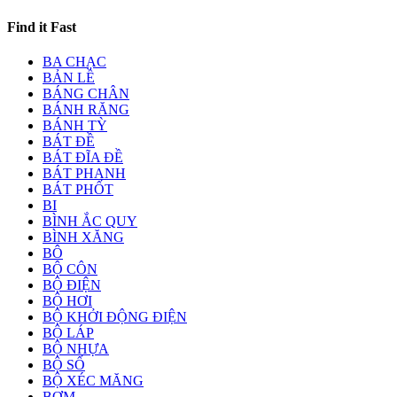
Find it Fast
BA CHẠC
BẢN LỀ
BÁNG CHÂN
BÁNH RĂNG
BÁNH TỲ
BÁT ĐỀ
BÁT ĐĨA ĐỀ
BÁT PHANH
BÁT PHỐT
BI
BÌNH ẮC QUY
BÌNH XĂNG
BÔ
BỘ CÔN
BỘ ĐIỆN
BỘ HƠI
BỘ KHỞI ĐỘNG ĐIỆN
BỘ LÁP
BỘ NHỰA
BỘ SỐ
BỘ XÉC MĂNG
BƠM