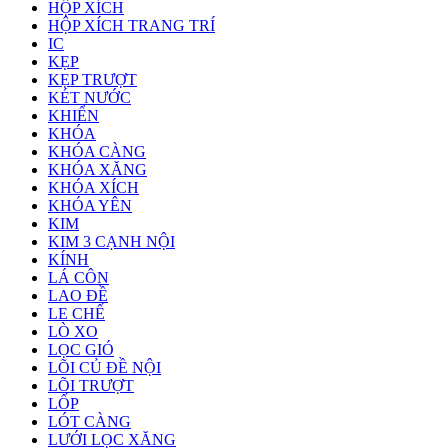
HỘP XÍCH
HỘP XÍCH TRANG TRÍ
IC
KẸP
KẸP TRƯỢT
KÉT NƯỚC
KHIỂN
KHÓA
KHÓA CÀNG
KHÓA XĂNG
KHÓA XÍCH
KHÓA YÊN
KIM
KIM 3 CẠNH NỘI
KÍNH
LÁ CÔN
LAO ĐỀ
LE CHẾ
LÒ XO
LỌC GIÓ
LÕI CỦ ĐỀ NỘI
LÕI TRƯỢT
LỐP
LÓT CÀNG
LƯỚI LỌC XĂNG