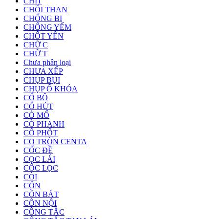
CHÍT
CHỔI THAN
CHỐNG BI
CHỐNG YẾM
CHỐT YÊN
CHỮ C
CHỮ T
Chưa phân loại
CHƯA XẾP
CHỤP BỤI
CHỤP Ổ KHÓA
CỔ BÔ
CỔ HÚT
CÒ MỔ
CÒ PHANH
CỔ PHỐT
CO TRÒN CENTA
CỐC ĐỀ
CỌC LÁI
CỐC LỌC
CÒI
CÔN
CỒN BÁT
CÔN NỘI
CÔNG TẮC