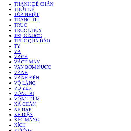
THANH ĐỂ CHÂN
THỚT ĐỀ
TỎA NHIỆT
TRANG TRÍ
TRỤC
TRỤC KHỦY
TRỤC NƯỚC
TRỤC QUẢ ĐÀO
TY
VÁ
VÁCH
VÁCH MÁY
VAN BƠM NƯỚC
VÀNH
VÀNH ĐÈN
VÔ LĂNG
VỎ YÊN
VÒNG BI
VÒNG ĐỆM
XÀ CHÂN
XE ĐẠP
XE ĐIỆN
XÉC MĂNG
XÍCH
XƯƠNG