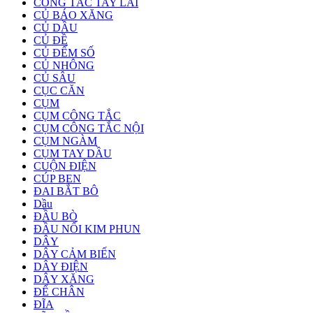
CÔNG TẮC TAY LÁI
CỦ BÁO XĂNG
CỦ DẦU
CỦ ĐỀ
CỦ ĐẾM SỐ
CỦ NHÔNG
CỦ SÂU
CỤC CĂN
CỤM
CỤM CÔNG TẮC
CỤM CÔNG TẮC NỘI
CỤM NGÀM
CỤM TAY DẦU
CUỘN ĐIỆN
CÚP BEN
ĐAI BẮT BÔ
Dầu
ĐẦU BÒ
ĐẦU NỐI KIM PHUN
DÂY
DÂY CẢM BIẾN
DÂY ĐIỆN
DÂY XĂNG
ĐỂ CHÂN
ĐĨA