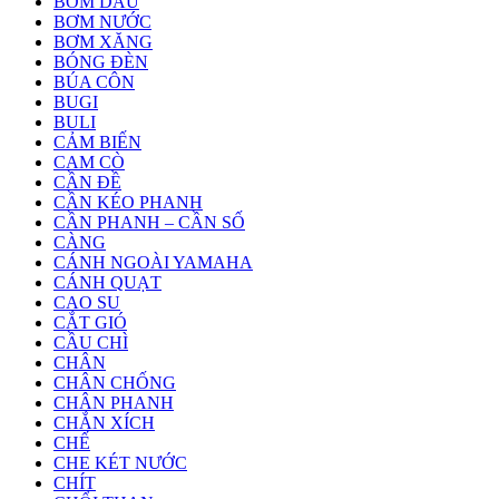
BƠM DẦU
BƠM NƯỚC
BƠM XĂNG
BÓNG ĐÈN
BÚA CÔN
BUGI
BULI
CẢM BIẾN
CAM CÒ
CẦN ĐỀ
CẦN KÉO PHANH
CẦN PHANH – CẦN SỐ
CÀNG
CÁNH NGOÀI YAMAHA
CÁNH QUẠT
CAO SU
CẮT GIÓ
CẦU CHÌ
CHÂN
CHÂN CHỐNG
CHÂN PHANH
CHẮN XÍCH
CHẾ
CHE KÉT NƯỚC
CHÍT