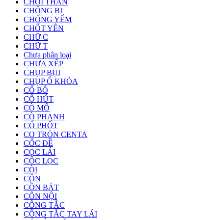
CHỔI THAN
CHỐNG BI
CHỐNG YẾM
CHỐT YÊN
CHỮ C
CHỮ T
Chưa phân loại
CHƯA XẾP
CHỤP BỤI
CHỤP Ổ KHÓA
CỔ BÔ
CỔ HÚT
CÒ MỔ
CÒ PHANH
CỔ PHỐT
CO TRÒN CENTA
CỐC ĐỀ
CỌC LÁI
CỐC LỌC
CÒI
CÔN
CỒN BÁT
CÔN NỘI
CÔNG TẮC
CÔNG TẮC TAY LÁI