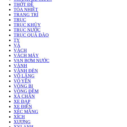
THỚT ĐỀ
TỎA NHIỆT
TRANG TRÍ
TRỤC
TRỤC KHỦY
TRỤC NƯỚC
TRỤC QUẢ ĐÀO
TY
VÁ
VÁCH
VÁCH MÁY
VAN BƠM NƯỚC
VÀNH
VÀNH ĐÈN
VÔ LĂNG
VỎ YÊN
VÒNG BI
VÒNG ĐỆM
XÀ CHÂN
XE ĐẠP
XE ĐIỆN
XÉC MĂNG
XÍCH
XƯƠNG
XYLANH