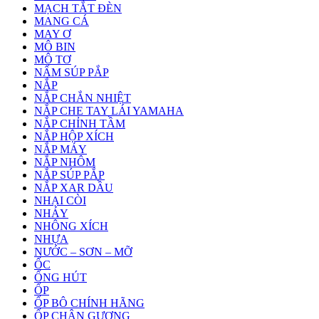
MẠCH TẮT ĐÈN
MANG CÁ
MAY Ơ
MÔ BIN
MÔ TƠ
NẤM SÚP PẮP
NẮP
NẮP CHẮN NHIỆT
NẮP CHE TAY LÁI YAMAHA
NẮP CHỈNH TẦM
NẮP HỘP XÍCH
NẮP MÁY
NẮP NHÔM
NẮP SÚP PẮP
NẮP XAR DẦU
NHẠI CÒI
NHÁY
NHÔNG XÍCH
NHỰA
NƯỚC – SƠN – MỠ
ỐC
ỐNG HÚT
ỐP
ỐP BÔ CHÍNH HÃNG
ỐP CHÂN GƯƠNG