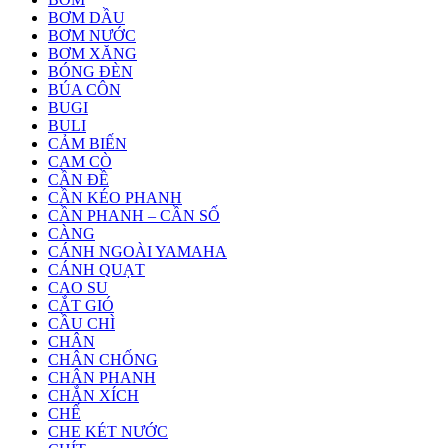
BƠM DẦU
BƠM NƯỚC
BƠM XĂNG
BÓNG ĐÈN
BÚA CÔN
BUGI
BULI
CẢM BIẾN
CAM CÒ
CẦN ĐỀ
CẦN KÉO PHANH
CẦN PHANH – CẦN SỐ
CÀNG
CÁNH NGOÀI YAMAHA
CÁNH QUẠT
CAO SU
CẮT GIÓ
CẦU CHÌ
CHÂN
CHÂN CHỐNG
CHÂN PHANH
CHẮN XÍCH
CHẾ
CHE KÉT NƯỚC