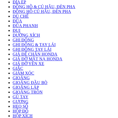
ĐĨA ÉP
ĐỒNG HỒ & CỦ HẬU, ĐÈN PHA
ĐỒNG HỒ CỦ HẬU, ĐÈN PHA
DÙ CHẾ
ĐŨA
ĐŨA PHANH
ĐUI
DƯỠNG XÍCH
GHI ĐÔNG
GHI ĐÔNG & TAY LÁI
GHI ĐÔNG TAY LÁI
GIÁ ĐỂ CHÂN HONDA
GIÁ ĐỠ MẶT NẠ HONDA
GIÁ ĐỠ YÊN XE
GIẮC
GIẢM XÓC
GIOĂNG
GIOĂNG ĐẦU BÒ
GIOĂNG LÁP
GIOĂNG TRÒN
GÙ TAY
GƯƠNG
HEO SỐ
HỘP ĐỒ
HỘP XÍCH