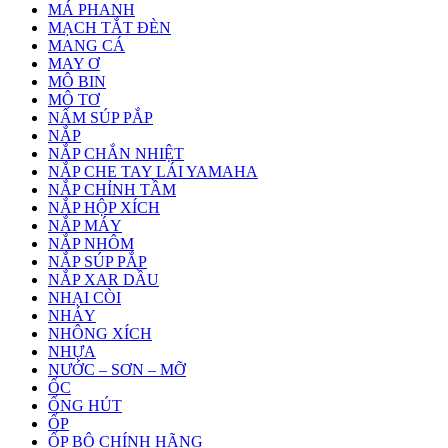
MÁ PHANH
MẠCH TẮT ĐÈN
MANG CÁ
MAY Ơ
MÔ BIN
MÔ TƠ
NẤM SÚP PẮP
NẮP
NẮP CHẮN NHIỆT
NẮP CHE TAY LÁI YAMAHA
NẮP CHỈNH TẦM
NẮP HỘP XÍCH
NẮP MÁY
NẮP NHÔM
NẮP SÚP PẮP
NẮP XAR DẦU
NHẠI CÒI
NHÁY
NHÔNG XÍCH
NHỰA
NƯỚC – SƠN – MỠ
ỐC
ỐNG HÚT
ỐP
ỐP BÔ CHÍNH HÃNG