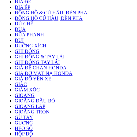
ĐĨA ĐỀ
ĐĨA ÉP
ĐỒNG HỒ & CỦ HẬU, ĐÈN PHA
ĐỒNG HỒ CỦ HẬU, ĐÈN PHA
DÙ CHẾ
ĐŨA
ĐŨA PHANH
ĐUI
DƯỠNG XÍCH
GHI ĐÔNG
GHI ĐÔNG & TAY LÁI
GHI ĐÔNG TAY LÁI
GIÁ ĐỂ CHÂN HONDA
GIÁ ĐỠ MẶT NẠ HONDA
GIÁ ĐỠ YÊN XE
GIẮC
GIẢM XÓC
GIOĂNG
GIOĂNG ĐẦU BÒ
GIOĂNG LÁP
GIOĂNG TRÒN
GÙ TAY
GƯƠNG
HEO SỐ
HỘP ĐỒ