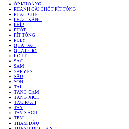
ỐP KHOANG
PHANH CÀI CHỐT PÍT TÔNG
PHAO CHẾ
PHAO XĂNG
PHÍP
PHỚT
PÍT TÔNG
PULY
QUẢ ĐÀO
QUẠT GIÓ
RƠ LE
SẠC
SĂM
SẬP YÊN
SÂU
SƠN
TAI
TĂNG CAM
TĂNG XÍCH
TẨU BUGI
TAY
TAY XÁCH
TEM
THĂM DẦU
THANH ĐỂ CHÂN