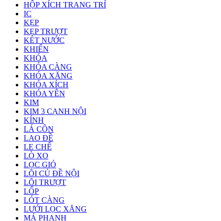
HỘP XÍCH TRANG TRÍ
IC
KẸP
KẸP TRƯỢT
KÉT NƯỚC
KHIỂN
KHÓA
KHÓA CÀNG
KHÓA XĂNG
KHÓA XÍCH
KHÓA YÊN
KIM
KIM 3 CẠNH NỘI
KÍNH
LÁ CÔN
LAO ĐỀ
LE CHẾ
LÒ XO
LỌC GIÓ
LÕI CỦ ĐỀ NỘI
LÕI TRƯỢT
LỐP
LÓT CÀNG
LƯỚI LỌC XĂNG
MÁ PHANH