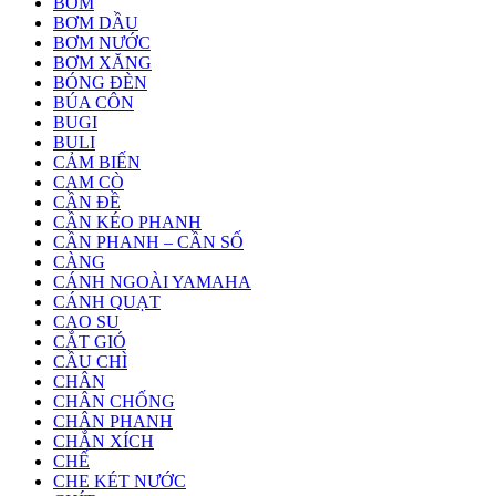
BƠM
BƠM DẦU
BƠM NƯỚC
BƠM XĂNG
BÓNG ĐÈN
BÚA CÔN
BUGI
BULI
CẢM BIẾN
CAM CÒ
CẦN ĐỀ
CẦN KÉO PHANH
CẦN PHANH – CẦN SỐ
CÀNG
CÁNH NGOÀI YAMAHA
CÁNH QUẠT
CAO SU
CẮT GIÓ
CẦU CHÌ
CHÂN
CHÂN CHỐNG
CHÂN PHANH
CHẮN XÍCH
CHẾ
CHE KÉT NƯỚC