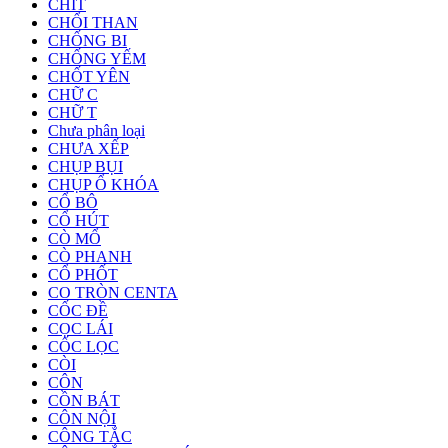
CHÍT
CHỔI THAN
CHỐNG BI
CHỐNG YẾM
CHỐT YÊN
CHỮ C
CHỮ T
Chưa phân loại
CHƯA XẾP
CHỤP BỤI
CHỤP Ổ KHÓA
CỔ BÔ
CỔ HÚT
CÒ MỔ
CÒ PHANH
CỔ PHỐT
CO TRÒN CENTA
CỐC ĐỀ
CỌC LÁI
CỐC LỌC
CÒI
CÔN
CỒN BÁT
CÔN NỘI
CÔNG TẮC