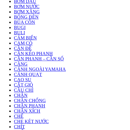
BƠM DẦU
BƠM NƯỚC
BƠM XĂNG
BÓNG ĐÈN
BÚA CÔN
BUGI
BULI
CẢM BIẾN
CAM CÒ
CẦN ĐỀ
CẦN KÉO PHANH
CẦN PHANH – CẦN SỐ
CÀNG
CÁNH NGOÀI YAMAHA
CÁNH QUẠT
CAO SU
CẮT GIÓ
CẦU CHÌ
CHÂN
CHÂN CHỐNG
CHÂN PHANH
CHẮN XÍCH
CHẾ
CHE KÉT NƯỚC
CHÍT