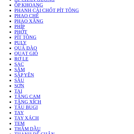
ỐP KHOANG
PHANH CÀI CHỐT PÍT TÔNG
PHAO CHẾ
PHAO XĂNG
PHÍP
PHỚT
PÍT TÔNG
PULY
QUẢ ĐÀO
QUẠT GIÓ
RƠ LE
SẠC
SĂM
SẬP YÊN
SÂU
SƠN
TAI
TĂNG CAM
TĂNG XÍCH
TẨU BUGI
TAY
TAY XÁCH
TEM
THĂM DẦU