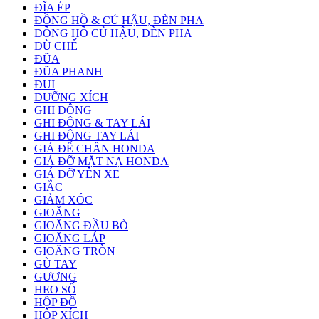
ĐĨA ÉP
ĐỒNG HỒ & CỦ HẬU, ĐÈN PHA
ĐỒNG HỒ CỦ HẬU, ĐÈN PHA
DÙ CHẾ
ĐŨA
ĐŨA PHANH
ĐUI
DƯỠNG XÍCH
GHI ĐÔNG
GHI ĐÔNG & TAY LÁI
GHI ĐÔNG TAY LÁI
GIÁ ĐỂ CHÂN HONDA
GIÁ ĐỠ MẶT NẠ HONDA
GIÁ ĐỠ YÊN XE
GIẮC
GIẢM XÓC
GIOĂNG
GIOĂNG ĐẦU BÒ
GIOĂNG LÁP
GIOĂNG TRÒN
GÙ TAY
GƯƠNG
HEO SỐ
HỘP ĐỒ
HỘP XÍCH