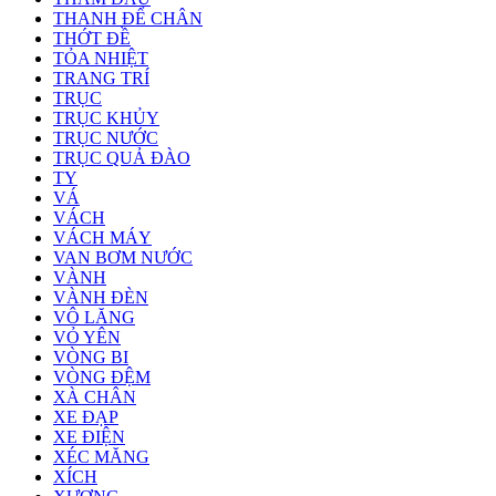
THANH ĐỂ CHÂN
THỚT ĐỀ
TỎA NHIỆT
TRANG TRÍ
TRỤC
TRỤC KHỦY
TRỤC NƯỚC
TRỤC QUẢ ĐÀO
TY
VÁ
VÁCH
VÁCH MÁY
VAN BƠM NƯỚC
VÀNH
VÀNH ĐÈN
VÔ LĂNG
VỎ YÊN
VÒNG BI
VÒNG ĐỆM
XÀ CHÂN
XE ĐẠP
XE ĐIỆN
XÉC MĂNG
XÍCH