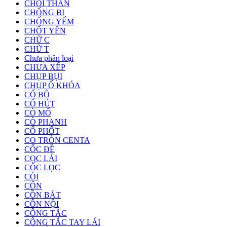
CHỔI THAN
CHỐNG BI
CHỐNG YẾM
CHỐT YÊN
CHỮ C
CHỮ T
Chưa phân loại
CHƯA XẾP
CHỤP BỤI
CHỤP Ổ KHÓA
CỔ BÔ
CỔ HÚT
CÒ MỔ
CÒ PHANH
CỔ PHỐT
CO TRÒN CENTA
CỐC ĐỀ
CỌC LÁI
CỐC LỌC
CÒI
CÔN
CỒN BÁT
CÔN NỘI
CÔNG TẮC
CÔNG TẮC TAY LÁI