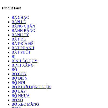
Find it Fast
BA CHẠC
BẢN LỀ
BÁNG CHÂN
BÁNH RĂNG
BÁNH TỲ
BÁT ĐỀ
BÁT ĐĨA ĐỀ
BÁT PHANH
BÁT PHỐT
BI
BÌNH ẮC QUY
BÌNH XĂNG
BÔ
BỘ CÔN
BỘ ĐIỆN
BỘ HƠI
BỘ KHỞI ĐỘNG ĐIỆN
BỘ LÁP
BỘ NHỰA
BỘ SỐ
BỘ XÉC MĂNG