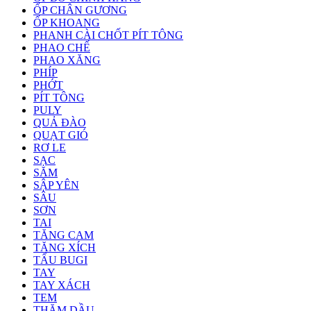
ỐP CHÂN GƯƠNG
ỐP KHOANG
PHANH CÀI CHỐT PÍT TÔNG
PHAO CHẾ
PHAO XĂNG
PHÍP
PHỚT
PÍT TÔNG
PULY
QUẢ ĐÀO
QUẠT GIÓ
RƠ LE
SẠC
SĂM
SẬP YÊN
SÂU
SƠN
TAI
TĂNG CAM
TĂNG XÍCH
TẨU BUGI
TAY
TAY XÁCH
TEM
THĂM DẦU