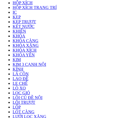
HỘP XÍCH
HỘP XÍCH TRANG TRÍ
IC
KẸP
KẸP TRƯỢT
KÉT NƯỚC
KHIỂN
KHÓA
KHÓA CÀNG
KHÓA XĂNG
KHÓA XÍCH
KHÓA YÊN
KIM
KIM 3 CẠNH NỘI
KÍNH
LÁ CÔN
LAO ĐỀ
LE CHẾ
LÒ XO
LỌC GIÓ
LÕI CỦ ĐỀ NỘI
LÕI TRƯỢT
LỐP
LÓT CÀNG
LƯỚI LỌC XĂNG