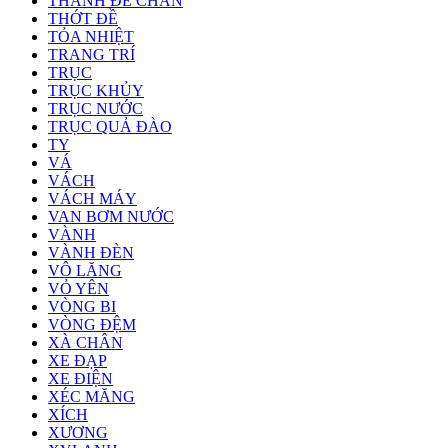
THANH ĐỂ CHÂN
THỚT ĐỀ
TỎA NHIỆT
TRANG TRÍ
TRỤC
TRỤC KHỦY
TRỤC NƯỚC
TRỤC QUẢ ĐÀO
TY
VÁ
VÁCH
VÁCH MÁY
VAN BƠM NƯỚC
VÀNH
VÀNH ĐÈN
VÔ LĂNG
VỎ YÊN
VÒNG BI
VÒNG ĐỆM
XÀ CHÂN
XE ĐẠP
XE ĐIỆN
XÉC MĂNG
XÍCH
XƯƠNG