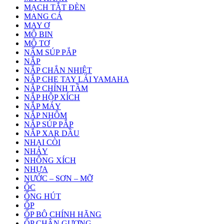
MẠCH TẮT ĐÈN
MANG CÁ
MAY Ơ
MÔ BIN
MÔ TƠ
NẤM SÚP PẮP
NẮP
NẮP CHẮN NHIỆT
NẮP CHE TAY LÁI YAMAHA
NẮP CHỈNH TẦM
NẮP HỘP XÍCH
NẮP MÁY
NẮP NHÔM
NẮP SÚP PẮP
NẮP XAR DẦU
NHẠI CÒI
NHÁY
NHÔNG XÍCH
NHỰA
NƯỚC – SƠN – MỠ
ỐC
ỐNG HÚT
ỐP
ỐP BÔ CHÍNH HÃNG
ỐP CHÂN GƯƠNG