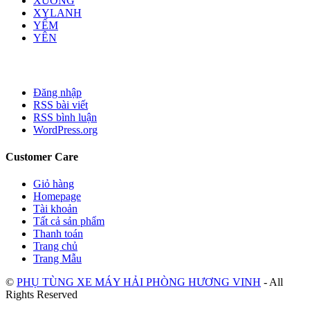
XƯƠNG
XYLANH
YẾM
YÊN
Đăng nhập
RSS bài viết
RSS bình luận
WordPress.org
Customer Care
Giỏ hàng
Homepage
Tài khoản
Tất cả sản phẩm
Thanh toán
Trang chủ
Trang Mẫu
©
PHỤ TÙNG XE MÁY HẢI PHÒNG HƯƠNG VINH
- All
Rights Reserved