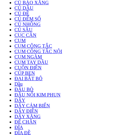
CỦ BÁO XĂNG
CỦ DẦU
CỦ ĐỀ
CỦ ĐẾM SỐ
CỦ NHÔNG
CỦ SÂU
CỤC CĂN
CỤM
CỤM CÔNG TẮC
CỤM CÔNG TẮC NỘI
CỤM NGÀM
CỤM TAY DẦU
CUỘN ĐIỆN
CÚP BEN
ĐAI BẮT BÔ
Dầu
ĐẦU BÒ
ĐẦU NỐI KIM PHUN
DÂY
DÂY CẢM BIẾN
DÂY ĐIỆN
DÂY XĂNG
ĐỂ CHÂN
ĐĨA
ĐĨA ĐỀ