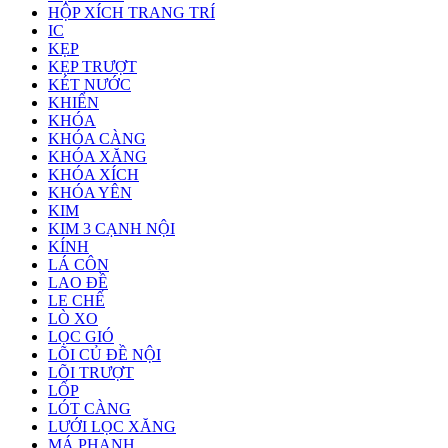
HỘP XÍCH TRANG TRÍ
IC
KẸP
KẸP TRƯỢT
KÉT NƯỚC
KHIỂN
KHÓA
KHÓA CÀNG
KHÓA XĂNG
KHÓA XÍCH
KHÓA YÊN
KIM
KIM 3 CẠNH NỘI
KÍNH
LÁ CÔN
LAO ĐỀ
LE CHẾ
LÒ XO
LỌC GIÓ
LÕI CỦ ĐỀ NỘI
LÕI TRƯỢT
LỐP
LÓT CÀNG
LƯỚI LỌC XĂNG
MÁ PHANH