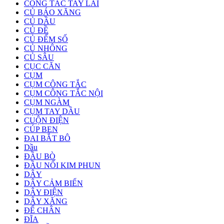
CÔNG TẮC TAY LÁI
CỦ BÁO XĂNG
CỦ DẦU
CỦ ĐỀ
CỦ ĐẾM SỐ
CỦ NHÔNG
CỦ SÂU
CỤC CĂN
CỤM
CỤM CÔNG TẮC
CỤM CÔNG TẮC NỘI
CỤM NGÀM
CỤM TAY DẦU
CUỘN ĐIỆN
CÚP BEN
ĐAI BẮT BÔ
Dầu
ĐẦU BÒ
ĐẦU NỐI KIM PHUN
DÂY
DÂY CẢM BIẾN
DÂY ĐIỆN
DÂY XĂNG
ĐỂ CHÂN
ĐĨA