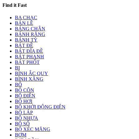
Find it Fast
BA CHẠC
BẢN LỀ
BÁNG CHÂN
BÁNH RĂNG
BÁNH TỲ
BÁT ĐỀ
BÁT ĐĨA ĐỀ
BÁT PHANH
BÁT PHỐT
BI
BÌNH ẮC QUY
BÌNH XĂNG
BÔ
BỘ CÔN
BỘ ĐIỆN
BỘ HƠI
BỘ KHỞI ĐỘNG ĐIỆN
BỘ LÁP
BỘ NHỰA
BỘ SỐ
BỘ XÉC MĂNG
BƠM