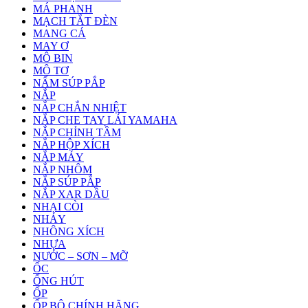
MÁ PHANH
MẠCH TẮT ĐÈN
MANG CÁ
MAY Ơ
MÔ BIN
MÔ TƠ
NẤM SÚP PẮP
NẮP
NẮP CHẮN NHIỆT
NẮP CHE TAY LÁI YAMAHA
NẮP CHỈNH TẦM
NẮP HỘP XÍCH
NẮP MÁY
NẮP NHÔM
NẮP SÚP PẮP
NẮP XAR DẦU
NHẠI CÒI
NHÁY
NHÔNG XÍCH
NHỰA
NƯỚC – SƠN – MỠ
ỐC
ỐNG HÚT
ỐP
ỐP BÔ CHÍNH HÃNG