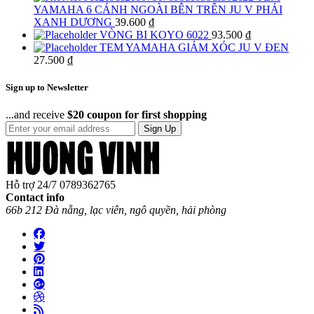
YAMAHA 6 CÁNH NGOÀI BÊN TRÊN JU V PHẢI
XANH DƯƠNG
39.600
₫
VÒNG BI KOYO 6022
93.500
₫
TEM YAMAHA GIẢM XÓC JU V ĐEN
27.500
₫
Sign up to Newsletter
...and receive
$20 coupon for first shopping
Sign Up
Hỗ trợ 24/7
0789362765
Contact info
66b 212 Đà nẵng, lạc viên, ngô quyền, hải phòng