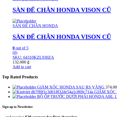
SÀN ĐỂ CHÂN HONDA VISON CŨ
SÀN ĐỂ CHÂN HONDA
SÀN ĐỂ CHÂN HONDA VISON CŨ
0
out of 5
(0)
SKU: 64310KZL930ZA
132.000
₫
Add to cart
Top Rated Products
GIẢM XÓC HONDA SAU RS VÀNG
374.0
GIẢM XÓC 
BỘ ỐP TRƯỚC DƯỚI PHẢI HONDA ABL 1
Sign up to Newsletter