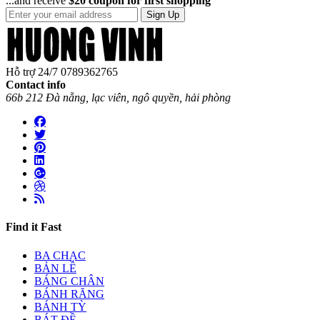
...and receive
$20 coupon for first shopping
Sign Up
Hỗ trợ 24/7
0789362765
Contact info
66b 212 Đà nẵng, lạc viên, ngô quyền, hải phòng
Find it Fast
BA CHẠC
BẢN LỀ
BÁNG CHÂN
BÁNH RĂNG
BÁNH TỲ
BÁT ĐỀ