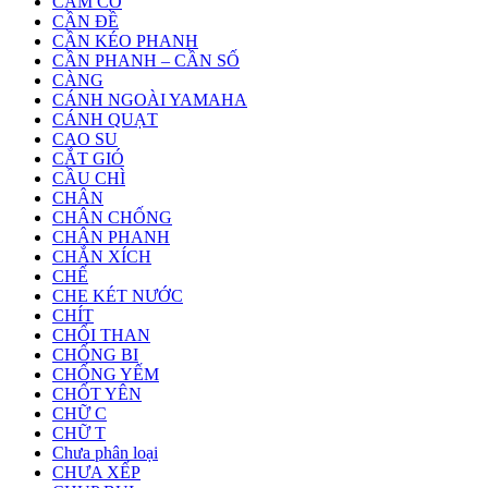
CAM CÒ
CẦN ĐỀ
CẦN KÉO PHANH
CẦN PHANH – CẦN SỐ
CÀNG
CÁNH NGOÀI YAMAHA
CÁNH QUẠT
CAO SU
CẮT GIÓ
CẦU CHÌ
CHÂN
CHÂN CHỐNG
CHÂN PHANH
CHẮN XÍCH
CHẾ
CHE KÉT NƯỚC
CHÍT
CHỔI THAN
CHỐNG BI
CHỐNG YẾM
CHỐT YÊN
CHỮ C
CHỮ T
Chưa phân loại
CHƯA XẾP