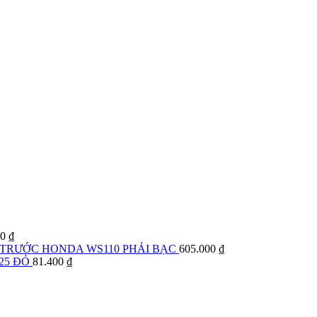
00
₫
TRƯỚC HONDA WS110 PHẢI BẠC
605.000
₫
25 ĐỎ
81.400
₫