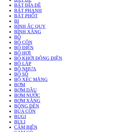
BÁT ĐĨA ĐỀ
BÁT PHANH
BÁT PHỐT
BI
BÌNH ẮC QUY
BÌNH XĂNG
BÔ
BỘ CÔN
BỘ ĐIỆN
BỘ HƠI
BỘ KHỞI ĐỘNG ĐIỆN
BỘ LÁP
BỘ NHỰA
BỘ SỐ
BỘ XÉC MĂNG
BƠM
BƠM DẦU
BƠM NƯỚC
BƠM XĂNG
BÓNG ĐÈN
BÚA CÔN
BUGI
BULI
CẢM BIẾN