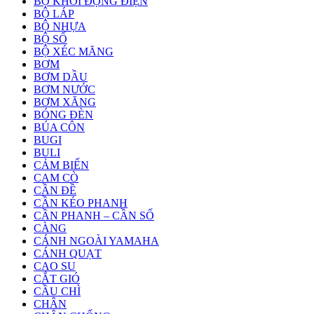
BỘ KHỞI ĐỘNG ĐIỆN
BỘ LÁP
BỘ NHỰA
BỘ SỐ
BỘ XÉC MĂNG
BƠM
BƠM DẦU
BƠM NƯỚC
BƠM XĂNG
BÓNG ĐÈN
BÚA CÔN
BUGI
BULI
CẢM BIẾN
CAM CÒ
CẦN ĐỀ
CẦN KÉO PHANH
CẦN PHANH – CẦN SỐ
CÀNG
CÁNH NGOÀI YAMAHA
CÁNH QUẠT
CAO SU
CẮT GIÓ
CẦU CHÌ
CHÂN