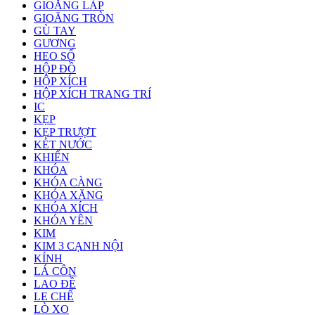
GIOĂNG LÁP
GIOĂNG TRÒN
GÙ TAY
GƯƠNG
HEO SỐ
HỘP ĐỒ
HỘP XÍCH
HỘP XÍCH TRANG TRÍ
IC
KẸP
KẸP TRƯỢT
KÉT NƯỚC
KHIỂN
KHÓA
KHÓA CÀNG
KHÓA XĂNG
KHÓA XÍCH
KHÓA YÊN
KIM
KIM 3 CẠNH NỘI
KÍNH
LÁ CÔN
LAO ĐỀ
LE CHẾ
LÒ XO