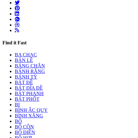
Find it Fast
BA CHẠC
BẢN LỀ
BÁNG CHÂN
BÁNH RĂNG
BÁNH TỲ
BÁT ĐỀ
BÁT ĐĨA ĐỀ
BÁT PHANH
BÁT PHỐT
BI
BÌNH ẮC QUY
BÌNH XĂNG
BÔ
BỘ CÔN
BỘ ĐIỆN
BỘ HƠI