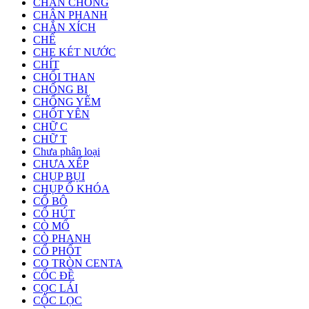
CHÂN CHỐNG
CHÂN PHANH
CHẮN XÍCH
CHẾ
CHE KÉT NƯỚC
CHÍT
CHỔI THAN
CHỐNG BI
CHỐNG YẾM
CHỐT YÊN
CHỮ C
CHỮ T
Chưa phân loại
CHƯA XẾP
CHỤP BỤI
CHỤP Ổ KHÓA
CỔ BÔ
CỔ HÚT
CÒ MỔ
CÒ PHANH
CỔ PHỐT
CO TRÒN CENTA
CỐC ĐỀ
CỌC LÁI
CỐC LỌC