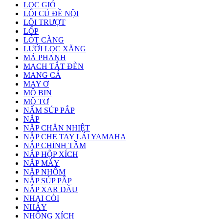
LỌC GIÓ
LÕI CỦ ĐỀ NỘI
LÕI TRƯỢT
LỐP
LÓT CÀNG
LƯỚI LỌC XĂNG
MÁ PHANH
MẠCH TẮT ĐÈN
MANG CÁ
MAY Ơ
MÔ BIN
MÔ TƠ
NẤM SÚP PẮP
NẮP
NẮP CHẮN NHIỆT
NẮP CHE TAY LÁI YAMAHA
NẮP CHỈNH TẦM
NẮP HỘP XÍCH
NẮP MÁY
NẮP NHÔM
NẮP SÚP PẮP
NẮP XAR DẦU
NHẠI CÒI
NHÁY
NHÔNG XÍCH