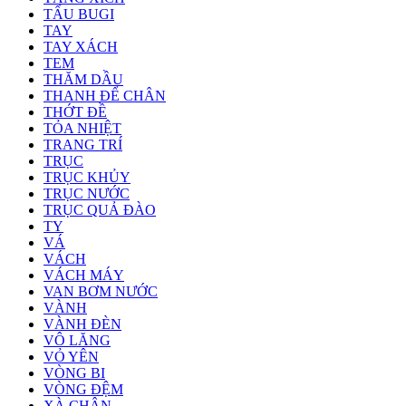
TẨU BUGI
TAY
TAY XÁCH
TEM
THĂM DẦU
THANH ĐỂ CHÂN
THỚT ĐỀ
TỎA NHIỆT
TRANG TRÍ
TRỤC
TRỤC KHỦY
TRỤC NƯỚC
TRỤC QUẢ ĐÀO
TY
VÁ
VÁCH
VÁCH MÁY
VAN BƠM NƯỚC
VÀNH
VÀNH ĐÈN
VÔ LĂNG
VỎ YÊN
VÒNG BI
VÒNG ĐỆM
XÀ CHÂN