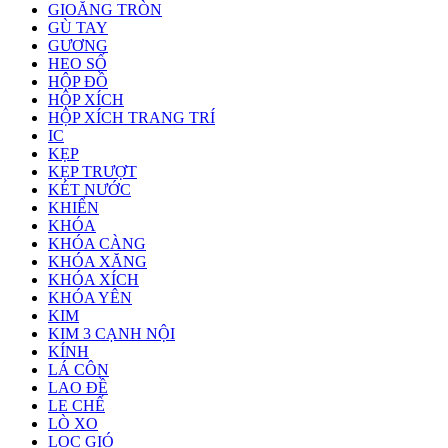
GIOĂNG TRÒN
GÙ TAY
GƯƠNG
HEO SỐ
HỘP ĐỒ
HỘP XÍCH
HỘP XÍCH TRANG TRÍ
IC
KẸP
KẸP TRƯỢT
KÉT NƯỚC
KHIỂN
KHÓA
KHÓA CÀNG
KHÓA XĂNG
KHÓA XÍCH
KHÓA YÊN
KIM
KIM 3 CẠNH NỘI
KÍNH
LÁ CÔN
LAO ĐỀ
LE CHẾ
LÒ XO
LỌC GIÓ