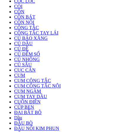
CỐC LỌC
CÒI
CÔN
CỒN BÁT
CÔN NỘI
CÔNG TẮC
CÔNG TẮC TAY LÁI
CỦ BÁO XĂNG
CỦ DẦU
CỦ ĐỀ
CỦ ĐẾM SỐ
CỦ NHÔNG
CỦ SÂU
CỤC CĂN
CỤM
CỤM CÔNG TẮC
CỤM CÔNG TẮC NỘI
CỤM NGÀM
CỤM TAY DẦU
CUỘN ĐIỆN
CÚP BEN
ĐAI BẮT BÔ
Dầu
ĐẦU BÒ
ĐẦU NỐI KIM PHUN