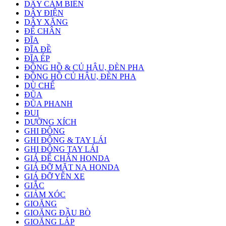
DÂY CẢM BIẾN
DÂY ĐIỆN
DÂY XĂNG
ĐỂ CHÂN
ĐĨA
ĐĨA ĐỀ
ĐĨA ÉP
ĐỒNG HỒ & CỦ HẬU, ĐÈN PHA
ĐỒNG HỒ CỦ HẬU, ĐÈN PHA
DÙ CHẾ
ĐŨA
ĐŨA PHANH
ĐUI
DƯỠNG XÍCH
GHI ĐÔNG
GHI ĐÔNG & TAY LÁI
GHI ĐÔNG TAY LÁI
GIÁ ĐỂ CHÂN HONDA
GIÁ ĐỠ MẶT NẠ HONDA
GIÁ ĐỠ YÊN XE
GIẮC
GIẢM XÓC
GIOĂNG
GIOĂNG ĐẦU BÒ
GIOĂNG LÁP