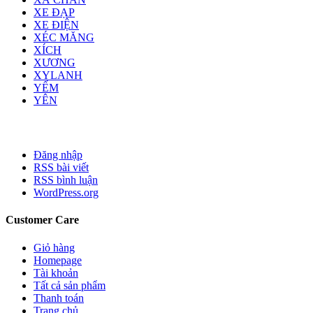
XE ĐẠP
XE ĐIỆN
XÉC MĂNG
XÍCH
XƯƠNG
XYLANH
YẾM
YÊN
Đăng nhập
RSS bài viết
RSS bình luận
WordPress.org
Customer Care
Giỏ hàng
Homepage
Tài khoản
Tất cả sản phẩm
Thanh toán
Trang chủ