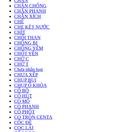
CHÂN
CHÂN CHỐNG
CHÂN PHANH
CHẮN XÍCH
CHẾ
CHE KÉT NƯỚC
CHÍT
CHỔI THAN
CHỐNG BI
CHỐNG YẾM
CHỐT YÊN
CHỮ C
CHỮ T
Chưa phân loại
CHƯA XẾP
CHỤP BỤI
CHỤP Ổ KHÓA
CỔ BÔ
CỔ HÚT
CÒ MỔ
CÒ PHANH
CỔ PHỐT
CO TRÒN CENTA
CỐC ĐỀ
CỌC LÁI