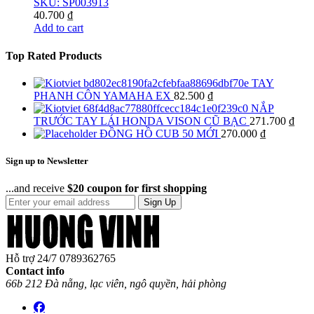
SKU: SP003913
40.700
₫
Add to cart
Top Rated Products
TAY
PHANH CÔN YAMAHA EX
82.500
₫
NẮP
TRƯỚC TAY LÁI HONDA VISON CŨ BẠC
271.700
₫
ĐỒNG HỒ CUB 50 MỚI
270.000
₫
Sign up to Newsletter
...and receive
$20 coupon for first shopping
Sign Up
Hỗ trợ 24/7
0789362765
Contact info
66b 212 Đà nẵng, lạc viên, ngô quyền, hải phòng