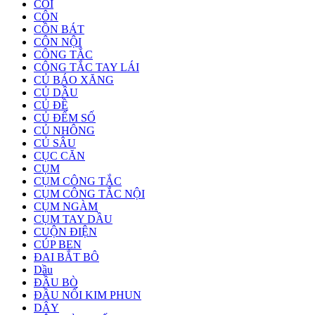
CÒI
CÔN
CỒN BÁT
CÔN NỘI
CÔNG TẮC
CÔNG TẮC TAY LÁI
CỦ BÁO XĂNG
CỦ DẦU
CỦ ĐỀ
CỦ ĐẾM SỐ
CỦ NHÔNG
CỦ SÂU
CỤC CĂN
CỤM
CỤM CÔNG TẮC
CỤM CÔNG TẮC NỘI
CỤM NGÀM
CỤM TAY DẦU
CUỘN ĐIỆN
CÚP BEN
ĐAI BẮT BÔ
Dầu
ĐẦU BÒ
ĐẦU NỐI KIM PHUN
DÂY