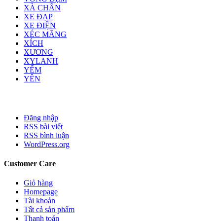
XÀ CHÂN
XE ĐẠP
XE ĐIỆN
XÉC MĂNG
XÍCH
XƯƠNG
XYLANH
YẾM
YÊN
Đăng nhập
RSS bài viết
RSS bình luận
WordPress.org
Customer Care
Giỏ hàng
Homepage
Tài khoản
Tất cả sản phẩm
Thanh toán