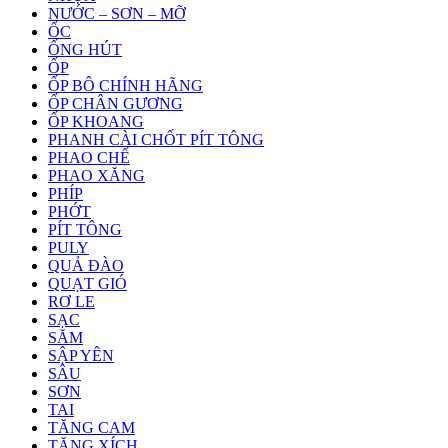
NƯỚC – SƠN – MỠ
ỐC
ỐNG HÚT
ỐP
ỐP BÔ CHÍNH HÃNG
ỐP CHÂN GƯƠNG
ỐP KHOANG
PHANH CÀI CHỐT PÍT TÔNG
PHAO CHẾ
PHAO XĂNG
PHÍP
PHỚT
PÍT TÔNG
PULY
QUẢ ĐÀO
QUẠT GIÓ
RƠ LE
SẠC
SĂM
SẬP YÊN
SÂU
SƠN
TAI
TĂNG CAM
TĂNG XÍCH