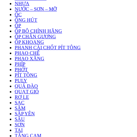
NHỰA
NƯỚC – SƠN – MỠ
ỐC
ỐNG HÚT
ỐP
ỐP BÔ CHÍNH HÃNG
ỐP CHÂN GƯƠNG
ỐP KHOANG
PHANH CÀI CHỐT PÍT TÔNG
PHAO CHẾ
PHAO XĂNG
PHÍP
PHỚT
PÍT TÔNG
PULY
QUẢ ĐÀO
QUẠT GIÓ
RƠ LE
SẠC
SĂM
SẬP YÊN
SÂU
SƠN
TAI
TĂNG CAM