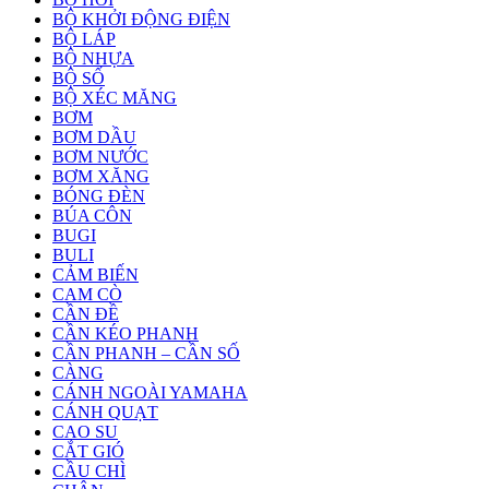
BỘ KHỞI ĐỘNG ĐIỆN
BỘ LÁP
BỘ NHỰA
BỘ SỐ
BỘ XÉC MĂNG
BƠM
BƠM DẦU
BƠM NƯỚC
BƠM XĂNG
BÓNG ĐÈN
BÚA CÔN
BUGI
BULI
CẢM BIẾN
CAM CÒ
CẦN ĐỀ
CẦN KÉO PHANH
CẦN PHANH – CẦN SỐ
CÀNG
CÁNH NGOÀI YAMAHA
CÁNH QUẠT
CAO SU
CẮT GIÓ
CẦU CHÌ