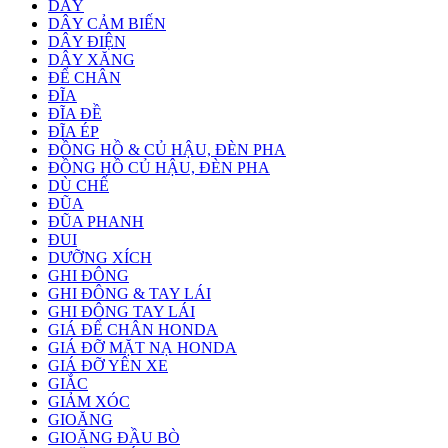
DÂY
DÂY CẢM BIẾN
DÂY ĐIỆN
DÂY XĂNG
ĐỂ CHÂN
ĐĨA
ĐĨA ĐỀ
ĐĨA ÉP
ĐỒNG HỒ & CỦ HẬU, ĐÈN PHA
ĐỒNG HỒ CỦ HẬU, ĐÈN PHA
DÙ CHẾ
ĐŨA
ĐŨA PHANH
ĐUI
DƯỠNG XÍCH
GHI ĐÔNG
GHI ĐÔNG & TAY LÁI
GHI ĐÔNG TAY LÁI
GIÁ ĐỂ CHÂN HONDA
GIÁ ĐỠ MẶT NẠ HONDA
GIÁ ĐỠ YÊN XE
GIẮC
GIẢM XÓC
GIOĂNG
GIOĂNG ĐẦU BÒ