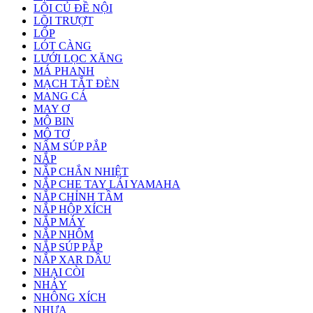
LÕI CỦ ĐỀ NỘI
LÕI TRƯỢT
LỐP
LÓT CÀNG
LƯỚI LỌC XĂNG
MÁ PHANH
MẠCH TẮT ĐÈN
MANG CÁ
MAY Ơ
MÔ BIN
MÔ TƠ
NẤM SÚP PẮP
NẮP
NẮP CHẮN NHIỆT
NẮP CHE TAY LÁI YAMAHA
NẮP CHỈNH TẦM
NẮP HỘP XÍCH
NẮP MÁY
NẮP NHÔM
NẮP SÚP PẮP
NẮP XAR DẦU
NHẠI CÒI
NHÁY
NHÔNG XÍCH
NHỰA