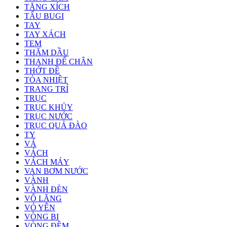
TĂNG XÍCH
TẨU BUGI
TAY
TAY XÁCH
TEM
THĂM DẦU
THANH ĐỂ CHÂN
THỚT ĐỀ
TỎA NHIỆT
TRANG TRÍ
TRỤC
TRỤC KHỦY
TRỤC NƯỚC
TRỤC QUẢ ĐÀO
TY
VÁ
VÁCH
VÁCH MÁY
VAN BƠM NƯỚC
VÀNH
VÀNH ĐÈN
VÔ LĂNG
VỎ YÊN
VÒNG BI
VÒNG ĐỆM