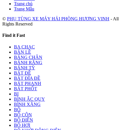
Trang chủ
Trang Mẫu
©
PHỤ TÙNG XE MÁY HẢI PHÒNG HƯƠNG VINH
- All
Rights Reserved
Find it Fast
BA CHẠC
BẢN LỀ
BÁNG CHÂN
BÁNH RĂNG
BÁNH TỲ
BÁT ĐỀ
BÁT ĐĨA ĐỀ
BÁT PHANH
BÁT PHỐT
BI
BÌNH ẮC QUY
BÌNH XĂNG
BÔ
BỘ CÔN
BỘ ĐIỆN
BỘ HƠI